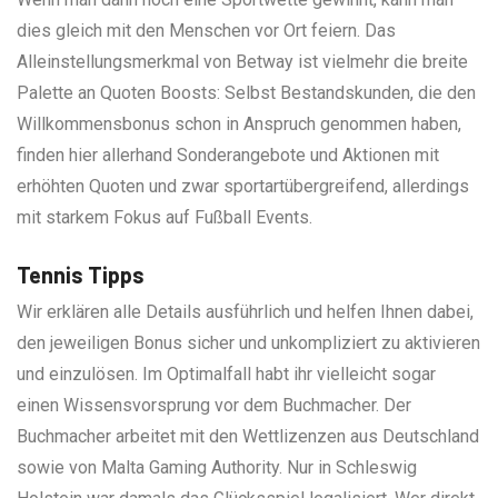
dies gleich mit den Menschen vor Ort feiern. Das
Alleinstellungsmerkmal von Betway ist vielmehr die breite
Palette an Quoten Boosts: Selbst Bestandskunden, die den
Willkommensbonus schon in Anspruch genommen haben,
finden hier allerhand Sonderangebote und Aktionen mit
erhöhten Quoten und zwar sportartübergreifend, allerdings
mit starkem Fokus auf Fußball Events.
Tennis Tipps
Wir erklären alle Details ausführlich und helfen Ihnen dabei,
den jeweiligen Bonus sicher und unkompliziert zu aktivieren
und einzulösen. Im Optimalfall habt ihr vielleicht sogar
einen Wissensvorsprung vor dem Buchmacher. Der
Buchmacher arbeitet mit den Wettlizenzen aus Deutschland
sowie von Malta Gaming Authority. Nur in Schleswig