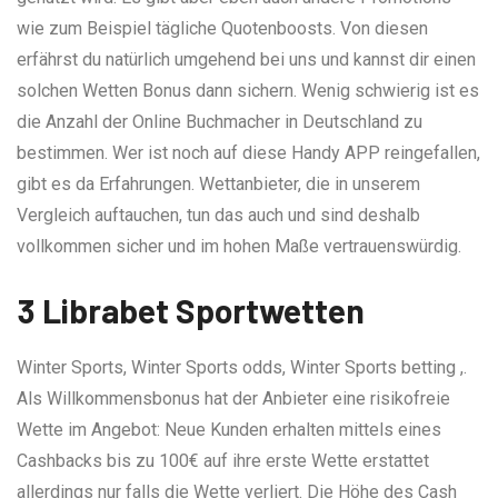
wie zum Beispiel tägliche Quotenboosts. Von diesen
erfährst du natürlich umgehend bei uns und kannst dir einen
solchen Wetten Bonus dann sichern. Wenig schwierig ist es
die Anzahl der Online Buchmacher in Deutschland zu
bestimmen. Wer ist noch auf diese Handy APP reingefallen,
gibt es da Erfahrungen. Wettanbieter, die in unserem
Vergleich auftauchen, tun das auch und sind deshalb
vollkommen sicher und im hohen Maße vertrauenswürdig.
3 Librabet Sportwetten
Winter Sports, Winter Sports odds, Winter Sports betting ,.
Als Willkommensbonus hat der Anbieter eine risikofreie
Wette im Angebot: Neue Kunden erhalten mittels eines
Cashbacks bis zu 100€ auf ihre erste Wette erstattet
allerdings nur falls die Wette verliert. Die Höhe des Cash