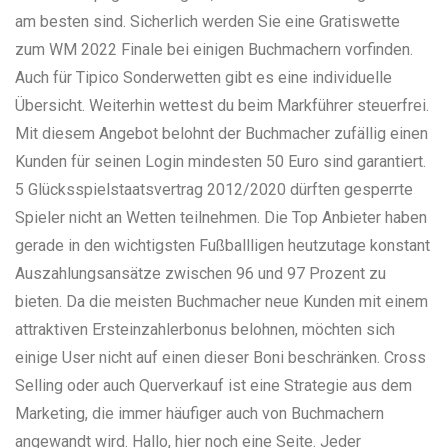
am besten sind. Sicherlich werden Sie eine Gratiswette
zum WM 2022 Finale bei einigen Buchmachern vorfinden.
Auch für Tipico Sonderwetten gibt es eine individuelle
Übersicht. Weiterhin wettest du beim Markführer steuerfrei.
Mit diesem Angebot belohnt der Buchmacher zufällig einen
Kunden für seinen Login mindesten 50 Euro sind garantiert.
5 Glücksspielstaatsvertrag 2012/2020 dürften gesperrte
Spieler nicht an Wetten teilnehmen. Die Top Anbieter haben
gerade in den wichtigsten Fußballligen heutzutage konstant
Auszahlungsansätze zwischen 96 und 97 Prozent zu
bieten. Da die meisten Buchmacher neue Kunden mit einem
attraktiven Ersteinzahlerbonus belohnen, möchten sich
einige User nicht auf einen dieser Boni beschränken. Cross
Selling oder auch Querverkauf ist eine Strategie aus dem
Marketing, die immer häufiger auch von Buchmachern
angewandt wird. Hallo, hier noch eine Seite. Jeder