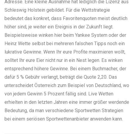
Adresse. Eine kleine Ausnahme hat lediglich die Lizenz aus
Schleswig Holstein gebildet. Für die Wettstrategie
bedeutet das konkret, dass Favoritenquoten meist deutlich
höher sind, je weiter ein Ereignis in der Zukunft liegt.
Beispielsweise winken hier beim Yankee System oder der
Heinz Wette selbst bei mehreren falschen Tipps noch ein
lukrative Gewinne. Wenn Ihr eure Profite maximieren wollt,
solltet Ihr eure Eier nicht nur in ein Nest legen. Es winken
entsprechend höhere Gewinne. Bei einem Buchmacher, der
dafür 5 % Gebühr verlangt, beträgt die Quote 2,20. Das
unterscheidet Österreich zum Beispiel von Deutschland, wo
von jedem Gewinn 5 Prozent fällig sind. Live Wetten
erhielten in den letzten Jahren eine immer größer werdende
Bedeutung, da man verschiedene Sportwetten Strategien
bei einem seriösen Sportwettenanbieter anwenden kann.