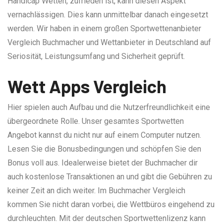
Handicap Wetten, zufrieden ist, kann diesen Aspekt
vernachlässigen. Dies kann unmittelbar danach eingesetzt
werden. Wir haben in einem großen Sportwettenanbieter
Vergleich Buchmacher und Wettanbieter in Deutschland auf
Seriosität, Leistungsumfang und Sicherheit geprüft.
Wett Apps Vergleich
Hier spielen auch Aufbau und die Nutzerfreundlichkeit eine
übergeordnete Rolle. Unser gesamtes Sportwetten
Angebot kannst du nicht nur auf einem Computer nutzen.
Lesen Sie die Bonusbedingungen und schöpfen Sie den
Bonus voll aus. Idealerweise bietet der Buchmacher dir
auch kostenlose Transaktionen an und gibt die Gebühren zu
keiner Zeit an dich weiter. Im Buchmacher Vergleich
kommen Sie nicht daran vorbei, die Wettbüros eingehend zu
durchleuchten. Mit der deutschen Sportwettenlizenz kann