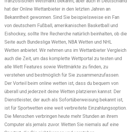
französischen Wettmarkt bekannt, aber auch in Deutschland
hat der Online Wettanbieter in den letzten Jahren an
Bekanntheit gewonnen. Sind Sie beispielsweise ein Fan
von deutschem Fußball, amerikanischen Basketball und
Eishockey, sollte Ihre Recherche natürlich beinhalten, ob die
Seite auch Bundesliga Wetten, NBA Wetten und NHL
Wetten anbietet. Wir nehmen uns im Wettanbieter Vergleich
auch die Zeit, um das komplette Wettportal zu testen und
alle Wett Features sowie Wettmärkte zu finden, zu
verstehen und bestmöglich für Sie zusammenzufassen.
Der Vorteil beim online wetten ist, dass du bequem von
überall und jederzeit deine Wetten platzieren kannst. Der
Dienstleister, der auch als Sofortüberweisung bekannt ist,
ist für Sportwetten eine weit verbreitete Einzahlungsoption.
Die Menschen verbringen heute mehr Stunden an ihrem
Computer als jemals zuvor. Wetten Sie niemals auf eine