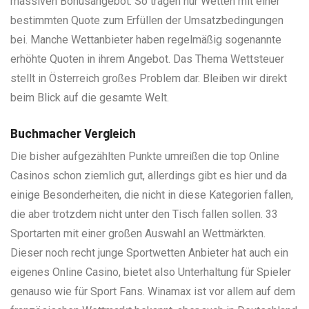
massiven Bonusangebot. So tragen nur Wetten mit einer
bestimmten Quote zum Erfüllen der Umsatzbedingungen
bei. Manche Wettanbieter haben regelmäßig sogenannte
erhöhte Quoten in ihrem Angebot. Das Thema Wettsteuer
stellt in Österreich großes Problem dar. Bleiben wir direkt
beim Blick auf die gesamte Welt.
Buchmacher Vergleich
Die bisher aufgezählten Punkte umreißen die top Online
Casinos schon ziemlich gut, allerdings gibt es hier und da
einige Besonderheiten, die nicht in diese Kategorien fallen,
die aber trotzdem nicht unter den Tisch fallen sollen. 33
Sportarten mit einer großen Auswahl an Wettmärkten.
Dieser noch recht junge Sportwetten Anbieter hat auch ein
eigenes Online Casino, bietet also Unterhaltung für Spieler
genauso wie für Sport Fans. Winamax ist vor allem auf dem