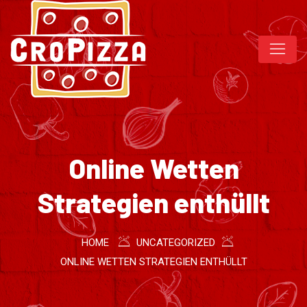
Online Wetten
Strategien enthüllt
HOME
UNCATEGORIZED
ONLINE WETTEN STRATEGIEN ENTHÜLLT