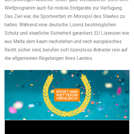
Wettprogramm auch für mobile Endgeräte zur Verfügung.
Das Ziel war, die Sportwetten im Monopol des Staates zu
halten. Während eine deutsche Lizenz bestmöglichen
Schutz und staatliche Sicherheit garantiert, EU Lizenzen wie
aus Malta dem kaum nachstehen und nach europäisches
Recht sicher sind, berufen sich lizenzlose Anbieter rein auf
die allgemeinen Regelungen ihres Landes.