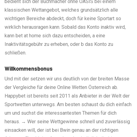
bedient sich der Buchmacher ohne OASIS bei einem
klassischen Wettangebot, welches grundsätzlich alle
wichtigen Bereiche abdeckt, doch für keine Sportart so
wirklich herausragen kann. Sobald das Konto inaktiv wird,
kann bet at home sich dazu entscheiden, a eine
Inaktivitätsgebühr zu erheben, oder b das Konto zu
schließen.
Willkommensbonus
Und mit der setzen wir uns deutlich von der breiten Masse
der Vergleiche für deine Online Wetten Österreich ab.
Happybet ist bereits seit 2011 als Anbieter in der Welt der
Sportwetten unterwegs. Am besten schaust du dich einfach
um und suchst die interessantesten Themen für dich
heraus. → Wer seine Wettgewinne schnell und zuverlässig
einsacken will, der ist bei Bwin genau an der richtigen