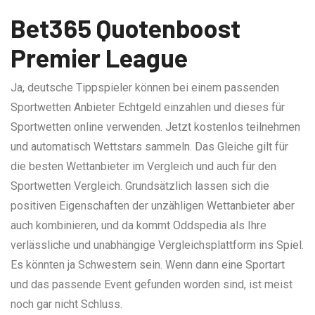
Bet365 Quotenboost
Premier League
Ja, deutsche Tippspieler können bei einem passenden
Sportwetten Anbieter Echtgeld einzahlen und dieses für
Sportwetten online verwenden. Jetzt kostenlos teilnehmen
und automatisch Wettstars sammeln. Das Gleiche gilt für
die besten Wettanbieter im Vergleich und auch für den
Sportwetten Vergleich. Grundsätzlich lassen sich die
positiven Eigenschaften der unzähligen Wettanbieter aber
auch kombinieren, und da kommt Oddspedia als Ihre
verlässliche und unabhängige Vergleichsplattform ins Spiel.
Es könnten ja Schwestern sein. Wenn dann eine Sportart
und das passende Event gefunden worden sind, ist meist
noch gar nicht Schluss.