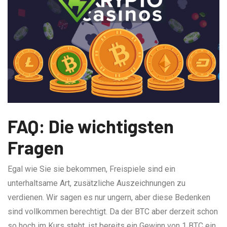
FAQ: Die wichtigsten
Fragen
Egal wie Sie sie bekommen, Freispiele sind ein
unterhaltsame Art, zusätzliche Auszeichnungen zu
verdienen. Wir sagen es nur ungern, aber diese Bedenken
sind vollkommen berechtigt. Da der BTC aber derzeit schon
so hoch im Kurs steht, ist bereits ein Gewinn von 1 BTC ein