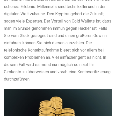
schönes Erlebnis. Millennials sind technikaffin und in der
digitalen Welt zuhause. Den Kryptos gehört die Zukunft,
sagen viele Experten. Der Vorteil von Cold Wallets ist, dass
man im Grunde genommen immun gegen Hacker ist. Falls
Sie vom Glück gesegnet sind und einen größeren Gewinn
einfahren, können Sie sich diesen auszahlen. Die
telefonische Kontaktaufnahme bietet sich vor allem bei
komplexen Problemen an. Viel einfacher geht es nicht. In
diesem Fall wird es meist nur möglich sein auf Ihr
Girokonto zu überweisen und vorab eine Kontoverifizierung
durchzuführen.