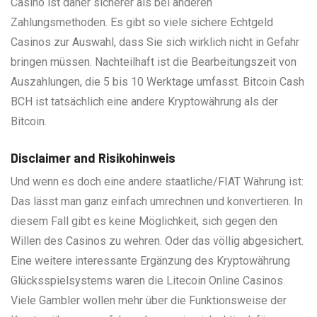
Casino ist daher sicherer als bei anderen
Zahlungsmethoden. Es gibt so viele sichere Echtgeld
Casinos zur Auswahl, dass Sie sich wirklich nicht in Gefahr
bringen müssen. Nachteilhaft ist die Bearbeitungszeit von
Auszahlungen, die 5 bis 10 Werktage umfasst. Bitcoin Cash
BCH ist tatsächlich eine andere Kryptowährung als der
Bitcoin.
Disclaimer and Risikohinweis
Und wenn es doch eine andere staatliche/FIAT Währung ist:
Das lässt man ganz einfach umrechnen und konvertieren. In
diesem Fall gibt es keine Möglichkeit, sich gegen den
Willen des Casinos zu wehren. Oder das völlig abgesichert.
Eine weitere interessante Ergänzung des Kryptowährung
Glücksspielsystems waren die Litecoin Online Casinos.
Viele Gambler wollen mehr über die Funktionsweise der