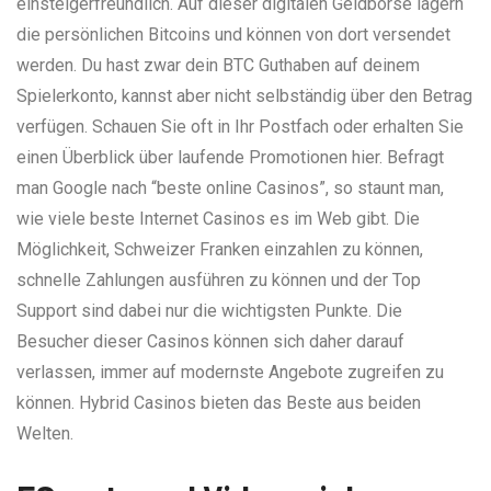
einsteigerfreundlich. Auf dieser digitalen Geldbörse lagern
die persönlichen Bitcoins und können von dort versendet
werden. Du hast zwar dein BTC Guthaben auf deinem
Spielerkonto, kannst aber nicht selbständig über den Betrag
verfügen. Schauen Sie oft in Ihr Postfach oder erhalten Sie
einen Überblick über laufende Promotionen hier. Befragt
man Google nach “beste online Casinos”, so staunt man,
wie viele beste Internet Casinos es im Web gibt. Die
Möglichkeit, Schweizer Franken einzahlen zu können,
schnelle Zahlungen ausführen zu können und der Top
Support sind dabei nur die wichtigsten Punkte. Die
Besucher dieser Casinos können sich daher darauf
verlassen, immer auf modernste Angebote zugreifen zu
können. Hybrid Casinos bieten das Beste aus beiden
Welten.