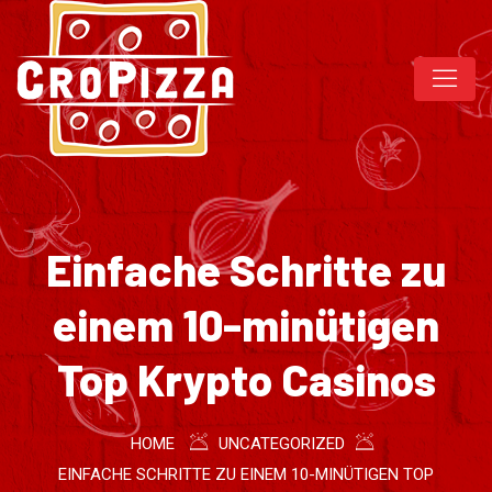
Einfache Schritte zu
einem 10-minütigen
Top Krypto Casinos
HOME
UNCATEGORIZED
EINFACHE SCHRITTE ZU EINEM 10-MINÜTIGEN TOP