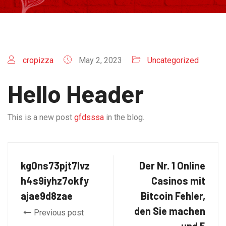
cropizza
May 2, 2023
Uncategorized
Hello Header
This is a new post
gfdsssa
in the blog.
kg0ns73pjt7lvz
Der Nr. 1 Online
h4s9iyhz7okfy
Casinos mit
ajae9d8zae
Bitcoin Fehler,
den Sie machen
Previous post