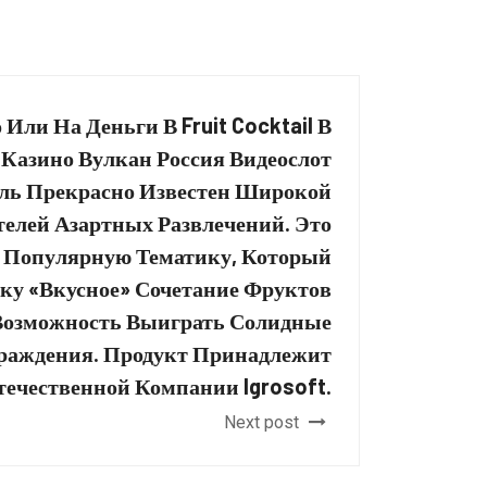
Или На Деньги В Fruit Cocktail В
Казино Вулкан Россия Видеослот
ль Прекрасно Известен Широкой
елей Азартных Развлечений. Это
а Популярную Тематику, Который
ку «Вкусное» Сочетание Фруктов
Возможность Выиграть Солидные
раждения. Продукт Принадлежит
течественной Компании Igrosoft.
Next post