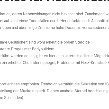
edikation, deren Nebenwirkungen nicht bekannt sind. Zunehmend 
ei auf zahlreiche Todesfällen durch Herzinfarkte nach Anabolik
etrieben und über lange Zeiträume hohe Dosen an verschiedenen A
läre Gesundheit sind wohl erneut die oralen Steroide.
bteste Droge unter Bodybuildern.
ührt werden sollen, gibt es hier also unterschiedliche Möglichk
ein erhöhter Cholesterinspiegel, Probleme mit Herz-Kreislauf-
Sportlerinnen empfohlen. Trenbolon verstärkt die Sekretion von 
rstellung der Muskeln spielt. Dieses anabole Steroid beschleuni
um Schneiden).