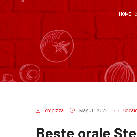
HOME
cropizza
May 20, 2023
Uncat
Beste orale St