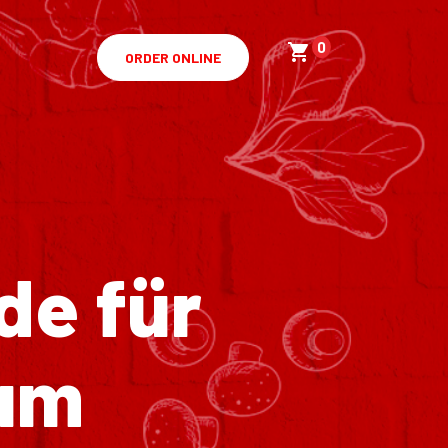
0
ORDER ONLINE
de für
um