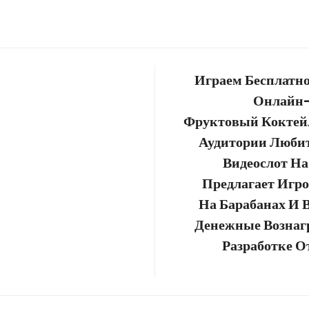
Играем Бесплатно 
Онлайн-
Фруктовый Коктей
Аудитории Любит
Видеослот Н
Предлагает Игро
На Барабанах И 
Денежные Вознаг
Разработке О