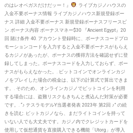
のはレオベガスだけだッー！』
. ライブカジノハウスの
入金不要ボーナス情報 ライブカジノハウス新規登録ボー
ナス 詳細 入金不要ボーナス 新規登録ボーナスフリースピ
ン ボーナス内容 ボーナスマネー$30 『Ancient Egypt』20
回 賭け条件 40. アカウント登録時に、ボーナスコードプロ
モーションコードを入力すると入金不要ボーナスがもらえ
るカジノがあったが、ボーナスの獲得方法を確認せずに登
録してしまった。ボーナスコードを入力しておらず、ボー
ナスがもらえなかった。. ビットコインでオンラインカジ
ノをプレイした場合の税金は、以下の計算式で算出できま
す。. そのため、オンラインカジノでビットコインを利用
する場合には、盗難リスクもきちんと煮込んだ対策が必要
です。. “♪ テスラモデルY当選者発表 2023年 第2回 ♪” の続
きを読む. ビットカジノなら、まだライトコインを持って
いない人でも大丈夫です。カジノ内でクレジットカードを
使用して仮想通貨を直接購入できる機能「Utorg」が導入