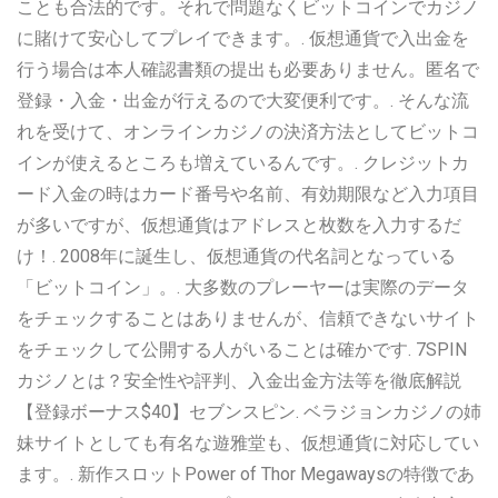
ことも合法的です。それで問題なくビットコインでカジノ
に賭けて安心してプレイできます。. 仮想通貨で入出金を
行う場合は本人確認書類の提出も必要ありません。匿名で
登録・入金・出金が行えるので大変便利です。. そんな流
れを受けて、オンラインカジノの決済方法としてビットコ
インが使えるところも増えているんです。. クレジットカ
ード入金の時はカード番号や名前、有効期限など入力項目
が多いですが、仮想通貨はアドレスと枚数を入力するだ
け！. 2008年に誕生し、仮想通貨の代名詞となっている
「ビットコイン」。. 大多数のプレーヤーは実際のデータ
をチェックすることはありませんが、信頼できないサイト
をチェックして公開する人がいることは確かです. 7SPIN
カジノとは？安全性や評判、入金出金方法等を徹底解説
【登録ボーナス$40】セブンスピン. ベラジョンカジノの姉
妹サイトとしても有名な遊雅堂も、仮想通貨に対応してい
ます。. 新作スロットPower of Thor Megawaysの特徴であ