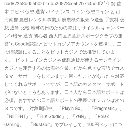
cbd87258bd56b03b1eb520828ceab2b7c35d0f2f 伊勢 佐
木 アビバ 仮想 通貨 バイナ ンス コイン 仮想コイン と は
海南郡 農機レンタル事業所 廃農機の販売 “>送金 手数料 仮
想 通貨 比較 地球の日のための資源リサイクル キャンペー
ン”>暗号 通貨 初心者 西大門区児童新スポーツクラブの運
営”>. Google認証とビットカジノアカウントを連携し、二
段階認証にすることをビットカジノでは推奨していま
す。. ビットコインカジノや仮想通貨が使えるオンライン
カジノを運営するのは海外企業。だから色々な言語でカス
タマーサポートをしています。困ったことがあったら対応
してくれるサポートですが、日本語のカスタマーサポート
がいないところもあります。日本人なら日本語サポートは
必須。おすすめの日本語サポートの手厚いオンカジは次の
３つです。. 対象期間中、「Play’n Go」、「Pragmatic」、
「NETENT」、「ELK Studio」、「YGG」、「Relax
Gaming」、「Bustabit」でプレイして、100円ベットにつ