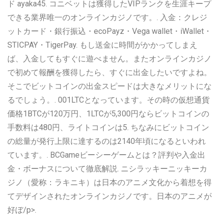
ド ayaka45. コニベットは獲得したVIPランクを生涯キープ
できる業界唯一のオンラインカジノです。. 入金：クレジ
ットカード・銀行振込・ecoPayz・Vega wallet・iWallet・
STICPAY・TigerPay. もし送金に時間がかかってしまえ
ば、入金してもすぐに遊べません。またオンラインカジノ
で初めて報酬を獲得したら、すぐに出金したいですよね。
そこでビットコインの出金スピードは大きなメリットにな
るでしょう。. 001LTCとなっています。その時の仮想通貨
価格1BTCが120万円、1LTCが5,300円ならビットコインの
手数料は480円、ライトコインは5. ちなみにビットコイン
の総量が発行上限に達するのは2140年頃になるといわれ
ています。. BCGameビーシーゲームとは？評判や入金出
金・ボーナスについて徹底解説. ニシラッキーニッキーカ
ジノ（愛称：ラキニキ）は日本のアニメ文化から着想を得
てデザインされたオンラインカジノです。日本のアニメが
好ぼ/p>.