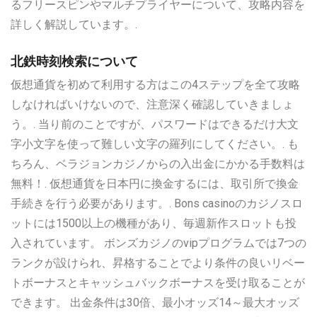
るフリースピンやマルチプライヤーについて、攻略内容を
詳しく解説しています。.
北鉄時刻検索について
仮想通貨を初めて利用する方はこの4ステップを全て攻略
しなければいけないので、注意深く確認していきましょ
う。. 当り前のことですが、パスワードはできるだけ大文
字小文字を使って難しい文字の羅列にしてください。. も
ちろん、ベラジョンカジノからの入出金にかかる手数料は
無料！. 仮想通貨を日本円に換金するには、取引所で換金
手続きを行う必要があります。. Bons casinoのカジノスロ
ットには1500以上の機種があり、毎週新作スロットも投
入されています。 ボンズカジノのvipプログラムでは7つの
ランクが設けられ、昇格することでより条件の良いリベー
トボーナスとキャッシュバックボーナスを受け取ることが
できます。 出金条件は30倍、最小オッズ14～最大オッズ