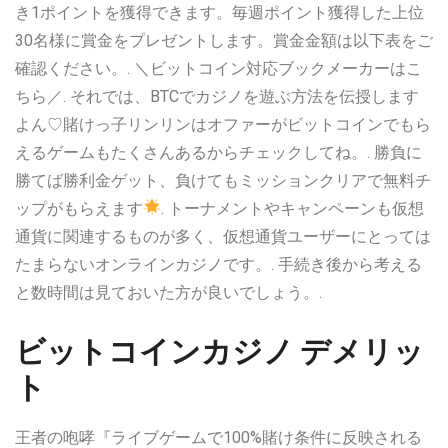
き1ポイントを獲得できます。毎週ポイント獲得した上位
30名様に賞金をプレゼントします。賞金金額は以下表をご
確認ください。. ＼ビットコイン対応ブックメーカーはこ
ちら／. それでは、BTCでカジノを遊ぶ方法を伝授します
よん♡賭けっ子リンリンはオファーがビットコインでもら
えるゲームもたくさんあるからチェックしてね。. 勝負に
勝てば勝利金ゲット、負けてもミッションクリアで無料チ
ップがもらえます
. トーナメントやキャンペーンも仮想
通貨に関連するものが多く、仮想通貨ユーザーにとっては
たまらないオンラインカジノです。. 手続き後から考える
と数時間は見ておいた方が良いでしょう。.
ビットコインカジノ デメリッ
ト
王者の咆哮『ライブゲームで100%賭け条件に反映される