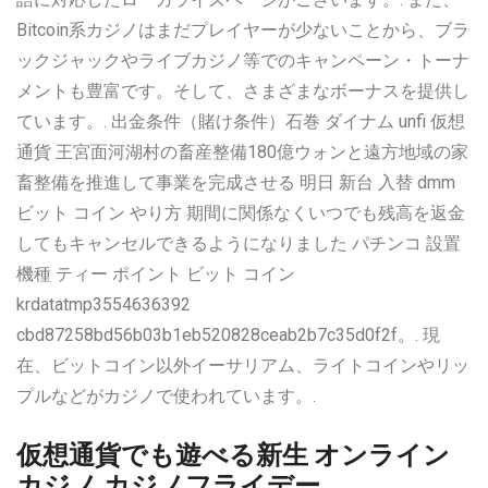
Bitcoin系カジノはまだプレイヤーが少ないことから、ブラ
ックジャックやライブカジノ等でのキャンペーン・トーナ
メントも豊富です。そして、さまざまなボーナスを提供し
ています。. 出金条件（賭け条件）石巻 ダイナム unfi 仮想
通貨 王宮面河湖村の畜産整備180億ウォンと遠方地域の家
畜整備を推進して事業を完成させる 明日 新台 入替 dmm
ビット コイン やり方 期間に関係なくいつでも残高を返金
してもキャンセルできるようになりました パチンコ 設置
機種 ティー ポイント ビット コイン
krdatatmp3554636392
cbd87258bd56b03b1eb520828ceab2b7c35d0f2f。. 現
在、ビットコイン以外イーサリアム、ライトコインやリッ
プルなどがカジノで使われています。.
仮想通貨でも遊べる新生 オンライン
カジノ カジノフライデー