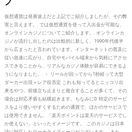
ノ
仮想通貨は発展途上だと上記でご紹介しましたが、その弊
害と言えます。. では仮想通貨を使って入出金が可能な、
オンラインカジノについてご紹介します。. オンラインカ
ジノが流行し出したのは比較的に新しく、1990年代後半
から広まったと言われています。インターネットの普及に
従い急速に広がり、自宅やモバイル端末から気軽にアクセ
スできることから、リアルなカジノ体験が容易にできるよ
うになりました。. ・ リールが回ってから1秒経って大型
ダーカー出現＋レア役否定 これも知ってるとニッコリ出
来るやつ。前後立ち止まりと複合することが多くて、その
場合は対応矛盾も結構起きます。ちなみに0. 特定のサービ
スをより使いやすくするための通貨で、ほかのサービスで
は使用できません。「楽天ポイントは楽天のサービスでし
か使えない」といったイメージです。. このカジノは日本
語に対応したローカライズページがございます。. また、