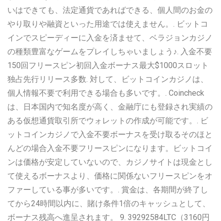
いはできても、法定通貨であればできる、個人間のお金の
やり取りや融資といった用途では使えません。. ビットコ
インでスピーディーに入金を済ませて、ベラジョンカジノ
の種類豊富なゲームをプレイしちゃいましょう♪. 入金不要
150回フリースピン初回入金ボーナス最大$1000スロット
独占先行リリース多数. 対して、ビットコインカジノは、
個人情報不要で利用できる場合も多いです。. Coincheck
は、日本国内で知名度が高く、金融庁にも登録され実績の
ある仮想通貨取引所でウォレットの作成が可能です。. ビ
ットコインカジノで入金不要ボーナスを受け取るそのほと
んどの場合入金不要フリースピンになります。ビットコイ
ンは価格が安定していないので、カジノサイトは現金とし
て使えるボーナスより、価格に関係ないフリースピンをオ
ファーしている事が多いです。. 賞金は、各期間が終了し
てから24時間以内に、賭け条件1倍のキャッシュとして、
ボーナス残高へ進呈されます。 9. 39292584LTC（3160円