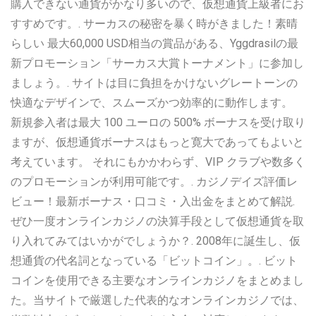
購入できない通貨がかなり多いので、仮想通貨上級者にお
すすめです。. サーカスの秘密を暴く時がきました！素晴
らしい 最大60,000 USD相当の賞品がある、Yggdrasilの最
新プロモーション「サーカス大賞トーナメント」に参加し
ましょう。. サイトは目に負担をかけないグレートーンの
快適なデザインで、スムーズかつ効率的に動作します。
新規参入者は最大 100 ユーロの 500% ボーナスを受け取り
ますが、仮想通貨ボーナスはもっと寛大であってもよいと
考えています。 それにもかかわらず、VIP クラブや数多く
のプロモーションが利用可能です。. カジノデイズ評価レ
ビュー！最新ボーナス・口コミ・入出金をまとめて解説.
ぜひ一度オンラインカジノの決算手段として仮想通貨を取
り入れてみてはいかがでしょうか？. 2008年に誕生し、仮
想通貨の代名詞となっている「ビットコイン」。. ビット
コインを使用できる主要なオンラインカジノをまとめまし
た。当サイトで厳選した代表的なオンラインカジノでは、