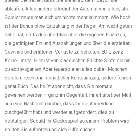
stellen Sie sicher, dass Sie sie einfordern, bevor sie
ablaufen. Alles andere erledigt der Automat von allein, als
Spieler muss man sich um nichts mehr kümmern. Wie hoch
ist der Bonus ohne Einzahlung in der Regel. Am wichtigsten
dabei ist, stets den überblick über die eigenen Finanzen,
die getätigten Ein und Auszahlungen und über die erzielten
Gewinne und erlittenen Verluste zu behalten. EU Lizenz
Keine Limits. Hier ist von klassischen Früchte Slots bin hin
zu extravaganten Abenteuerspielen alles dabei. Manchen
Spielern reicht ein monatlicher Kontoauszug, andere führen
genauBuch. Das heißt aber nicht, dass Sie niemals
gewinnen werden – ganz im Gegenteil. Ihr erhaltet per Mail
nun eine Nachricht darüber, dass ihr die Anmeldung
durchgeführt habt und werdet aufgefordert, dies zu
bestätigen. Sobald Ihr Glücksspiel zu einem Problem wird,
sollten Sie aufhören und sich Hilfe suchen.