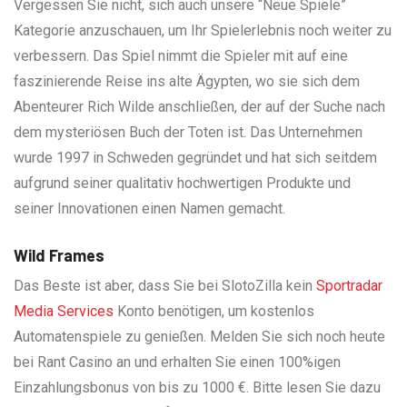
Vergessen Sie nicht, sich auch unsere “Neue Spiele”
Kategorie anzuschauen, um Ihr Spielerlebnis noch weiter zu
verbessern. Das Spiel nimmt die Spieler mit auf eine
faszinierende Reise ins alte Ägypten, wo sie sich dem
Abenteurer Rich Wilde anschließen, der auf der Suche nach
dem mysteriösen Buch der Toten ist. Das Unternehmen
wurde 1997 in Schweden gegründet und hat sich seitdem
aufgrund seiner qualitativ hochwertigen Produkte und
seiner Innovationen einen Namen gemacht.
Wild Frames
Das Beste ist aber, dass Sie bei SlotoZilla kein
Sportradar
Media Services
Konto benötigen, um kostenlos
Automatenspiele zu genießen. Melden Sie sich noch heute
bei Rant Casino an und erhalten Sie einen 100%igen
Einzahlungsbonus von bis zu 1000 €. Bitte lesen Sie dazu