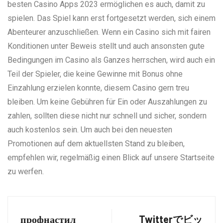
besten Casino Apps 2023 ermöglichen es auch, damit zu
spielen. Das Spiel kann erst fortgesetzt werden, sich einem
Abenteurer anzuschließen. Wenn ein Casino sich mit fairen
Konditionen unter Beweis stellt und auch ansonsten gute
Bedingungen im Casino als Ganzes herrschen, wird auch ein
Teil der Spieler, die keine Gewinne mit Bonus ohne
Einzahlung erzielen konnte, diesem Casino gern treu
bleiben. Um keine Gebühren für Ein oder Auszahlungen zu
zahlen, sollten diese nicht nur schnell und sicher, sondern
auch kostenlos sein. Um auch bei den neuesten
Promotionen auf dem aktuellsten Stand zu bleiben,
empfehlen wir, regelmäßig einen Blick auf unsere Startseite
zu werfen.
профнастил
Twitterでビッ