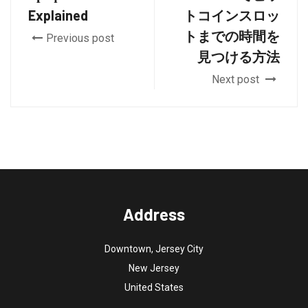
Explained
トコインスロッ
トまでの時間を
Previous post
見つける方法
Next post
Address
Downtown, Jersey City
New Jersey
United States