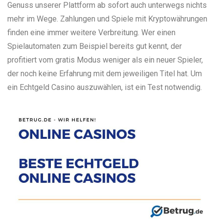
Genuss unserer Plattform ab sofort auch unterwegs nichts
mehr im Wege. Zahlungen und Spiele mit Kryptowährungen
finden eine immer weitere Verbreitung. Wer einen
Spielautomaten zum Beispiel bereits gut kennt, der
profitiert vom gratis Modus weniger als ein neuer Spieler,
der noch keine Erfahrung mit dem jeweiligen Titel hat. Um
ein Echtgeld Casino auszuwählen, ist ein Test notwendig.