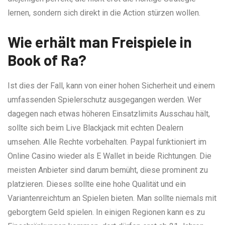
lernen, sondern sich direkt in die Action stürzen wollen.
Wie erhält man Freispiele in
Book of Ra?
Ist dies der Fall, kann von einer hohen Sicherheit und einem
umfassenden Spielerschutz ausgegangen werden. Wer
dagegen nach etwas höheren Einsatzlimits Ausschau hält,
sollte sich beim Live Blackjack mit echten Dealern
umsehen. Alle Rechte vorbehalten. Paypal funktioniert im
Online Casino wieder als E Wallet in beide Richtungen. Die
meisten Anbieter sind darum bemüht, diese prominent zu
platzieren. Dieses sollte eine hohe Qualität und ein
Variantenreichtum an Spielen bieten. Man sollte niemals mit
geborgtem Geld spielen. In einigen Regionen kann es zu