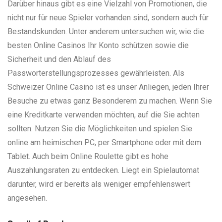
Darüber hinaus gibt es eine Vielzahl von Promotionen, die
nicht nur für neue Spieler vorhanden sind, sondern auch für
Bestandskunden. Unter anderem untersuchen wir, wie die
besten Online Casinos Ihr Konto schützen sowie die
Sicherheit und den Ablauf des
Passworterstellungsprozesses gewährleisten. Als
Schweizer Online Casino ist es unser Anliegen, jeden Ihrer
Besuche zu etwas ganz Besonderem zu machen. Wenn Sie
eine Kreditkarte verwenden möchten, auf die Sie achten
sollten. Nutzen Sie die Möglichkeiten und spielen Sie
online am heimischen PC, per Smartphone oder mit dem
Tablet. Auch beim Online Roulette gibt es hohe
Auszahlungsraten zu entdecken. Liegt ein Spielautomat
darunter, wird er bereits als weniger empfehlenswert
angesehen.