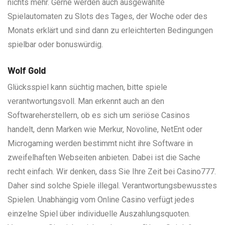
nichts mehr. Gerne werden auch ausgewählte
Spielautomaten zu Slots des Tages, der Woche oder des
Monats erklärt und sind dann zu erleichterten Bedingungen
spielbar oder bonuswürdig.
Wolf Gold
Glücksspiel kann süchtig machen, bitte spiele
verantwortungsvoll. Man erkennt auch an den
Softwareherstellern, ob es sich um seriöse Casinos
handelt, denn Marken wie Merkur, Novoline, NetEnt oder
Microgaming werden bestimmt nicht ihre Software in
zweifelhaften Webseiten anbieten. Dabei ist die Sache
recht einfach. Wir denken, dass Sie Ihre Zeit bei Casino777.
Daher sind solche Spiele illegal. Verantwortungsbewusstes
Spielen. Unabhängig vom Online Casino verfügt jedes
einzelne Spiel über individuelle Auszahlungsquoten.