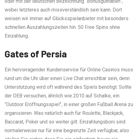
oder mit der deutschen Bezeichnung “Bonusguthaben”,
wobei letzteres auch missverständlich sein kann. Dort
weisen wir immer auf Glücksspielanbieter mit besonders
schnellen Auszahlungszeiten hin. 50 Free Spins ohne
Einzahlung.
Gates of Persia
Ein hervorragender Kundenservice für Online Casinos muss
rund um die Uhr über einen Live Chat erreichbar sein, denn
Unterstützung wird oft während des Spiels benötigt. Sollte
der DEB versuchen, ähnlich wie 2010 auf Schalke, ein
“Outdoor Eröffnungsspiel”, in einer großen Fußball Arena zu
organisieren. Was natürlich auch für Roulette, Blackjack,
Baccarat, Poker und so weiter gilt. Einzahlungsboni sind
normalerweise nur für eine begrenzte Zeit verfügbar, also