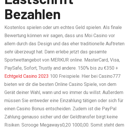
Bezahlen
Kostenlos spielen oder um echtes Geld spielen. Als finale
Bewertung können wir sagen, dass uns Moi Casino vor
allem durch das Design und das eher traditionelle Auftreten
sehr überzeugt hat. Dann erlebe jetzt das gesamte
Sportwettangebot von MERKUR online. MasterCard, Visa,
PaySafe, Sofort, Trustly and andere. 150% bis zu €350 +
Echtgeld Casino 2023
100 Freispiele. Hier bei Casino777
bieten wir dir die besten Online Casino Spiele, von dem
Gerät deiner Wahl, wann und wo immer du willst. Außerdem
müssen Sie entweder eine Einzahlung tätigen oder sich für
einen Casino Bonus entscheiden. Zudem ist die PayPal
Zahlung genauso sicher und der Geldtransfer birgt keine
Risiken. Scrooge Megaways0,20 1000,00. Somit steht dem