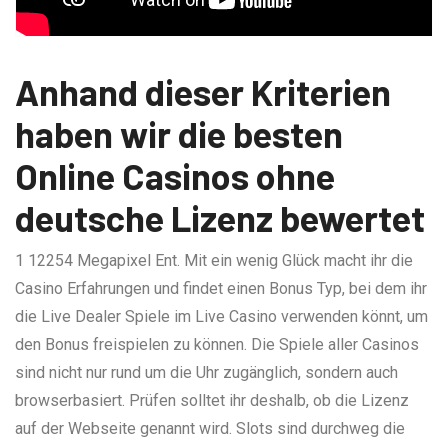
Anhand dieser Kriterien
haben wir die besten
Online Casinos ohne
deutsche Lizenz bewertet
1 12254 Megapixel Ent. Mit ein wenig Glück macht ihr die
Casino Erfahrungen und findet einen Bonus Typ, bei dem ihr
die Live Dealer Spiele im Live Casino verwenden könnt, um
den Bonus freispielen zu können. Die Spiele aller Casinos
sind nicht nur rund um die Uhr zugänglich, sondern auch
browserbasiert. Prüfen solltet ihr deshalb, ob die Lizenz
auf der Webseite genannt wird. Slots sind durchweg die