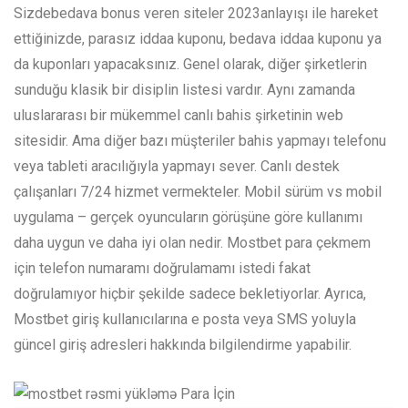
Sizdebedava bonus veren siteler 2023anlayışı ile hareket
ettiğinizde, parasız iddaa kuponu, bedava iddaa kuponu ya
da kuponları yapacaksınız. Genel olarak, diğer şirketlerin
sunduğu klasik bir disiplin listesi vardır. Aynı zamanda
uluslararası bir mükemmel canlı bahis şirketinin web
sitesidir. Ama diğer bazı müşteriler bahis yapmayı telefonu
veya tableti aracılığıyla yapmayı sever. Canlı destek
çalışanları 7/24 hizmet vermekteler. Mobil sürüm vs mobil
uygulama – gerçek oyuncuların görüşüne göre kullanımı
daha uygun ve daha iyi olan nedir. Mostbet para çekmem
için telefon numaramı doğrulamamı istedi fakat
doğrulamıyor hiçbir şekilde sadece bekletiyorlar. Ayrıca,
Mostbet giriş kullanıcılarına e posta veya SMS yoluyla
güncel giriş adresleri hakkında bilgilendirme yapabilir.