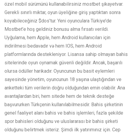
özel mobil sürümünü kullanabilirsiniz mostbet şikayetvar.
Gerekli sınırlı miktar, oyun üyeliğine giriş yaptıktan sonra
koyabileceğiniz $dos’tur. Yeni oyunculara Türkiye’de
Mostbet’e hoş geldiniz bonusu alma fırsatı verildi.
Uyğulama, hem Apple, hem Android kullanıcıları için
indirilmesi bedavadır və hem IOS, hem Android
platformlarında destekleniyor. Lisansa sahip olmayan bahis
sitelerinde oyun oynamak güvenli değildir. Ancak, başarılı
olursa ödüller harikadır. Oyuncunun bu basit eylemleri
sayesinde yönetim, oyuncunun 18 yaşına ulaştığından ve
anketteki tüm verilerin doğru olduğundan emin olabilir. Ana
avantajlardan biri, hem sitede hem de teknik desteğe
başvururken Türkçenin kullanılabilmesidir. Bahis şirketinin
genel faaliyet alanı bahis ve bahis işlemleri, fazla şekilde
spor bahisleri olduğunu ve uluslararası bir bahis şirketi
olduğunu belirtmek isteriz. Şimdi ilk yatırımınız için. Cep