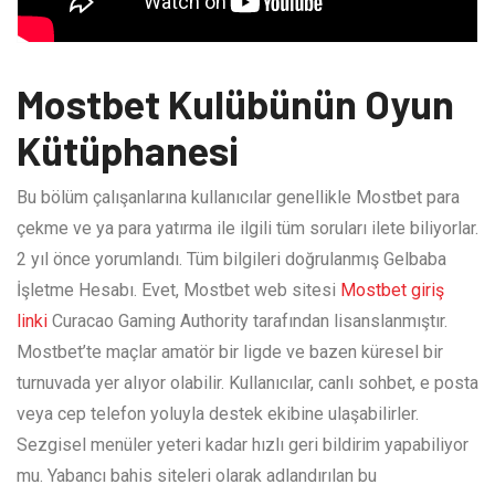
Mostbet Kulübünün Oyun
Kütüphanesi
Bu bölüm çalışanlarına kullanıcılar genellikle Mostbet para
çekme ve ya para yatırma ile ilgili tüm soruları ilete biliyorlar.
2 yıl önce yorumlandı. Tüm bilgileri doğrulanmış Gelbaba
İşletme Hesabı. Evet, Mostbet web sitesi
Mostbet giriş
linki
Curacao Gaming Authority tarafından lisanslanmıştır.
Mostbet’te maçlar amatör bir ligde ve bazen küresel bir
turnuvada yer alıyor olabilir. Kullanıcılar, canlı sohbet, e posta
veya cep telefon yoluyla destek ekibine ulaşabilirler.
Sezgisel menüler yeteri kadar hızlı geri bildirim yapabiliyor
mu. Yabancı bahis siteleri olarak adlandırılan bu