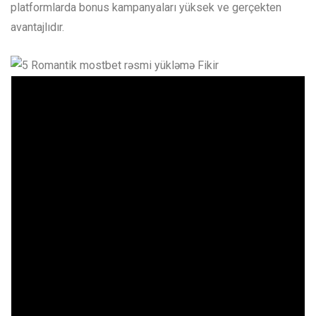
platformlarda bonus kampanyaları yüksek ve gerçekten
avantajlıdır.