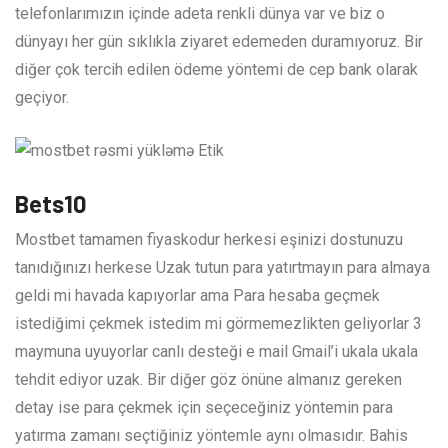
telefonlarımızın içinde adeta renkli dünya var ve biz o
dünyayı her gün sıklıkla ziyaret edemeden duramıyoruz. Bir
diğer çok tercih edilen ödeme yöntemi de cep bank olarak
geçiyor.
Bets10
Mostbet tamamen fiyaskodur herkesi eşinizi dostunuzu
tanıdığınızı herkese Uzak tutun para yatırtmayın para almaya
geldi mi havada kapıyorlar ama Para hesaba geçmek
istediğimi çekmek istedim mi görmemezlikten geliyorlar 3
maymuna uyuyorlar canlı desteği e mail Gmail’i ukala ukala
tehdit ediyor uzak. Bir diğer göz önüne almanız gereken
detay ise para çekmek için seçeceğiniz yöntemin para
yatırma zamanı seçtiğiniz yöntemle aynı olmasıdır. Bahis