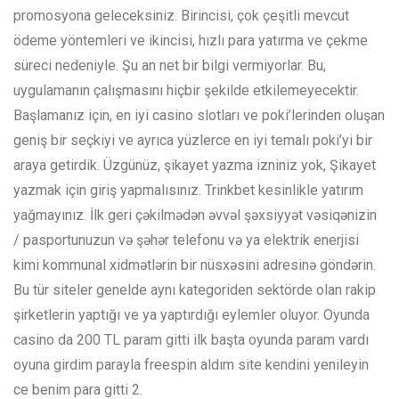
promosyona geleceksiniz. Birincisi, çok çeşitli mevcut
ödeme yöntemleri ve ikincisi, hızlı para yatırma ve çekme
süreci nedeniyle. Şu an net bir bilgi vermiyorlar. Bu,
uygulamanın çalışmasını hiçbir şekilde etkilemeyecektir.
Başlamanız için, en iyi casino slotları ve poki’lerinden oluşan
geniş bir seçkiyi ve ayrıca yüzlerce en iyi temalı poki’yi bir
araya getirdik. Üzgünüz, şikayet yazma izniniz yok, Şikayet
yazmak için giriş yapmalısınız. Trinkbet kesinlikle yatırım
yağmayınız. İlk geri çəkilmədən əvvəl şəxsiyyət vəsiqənizin
/ pasportunuzun və şəhər telefonu və ya elektrik enerjisi
kimi kommunal xidmətlərin bir nüsxəsini adresinə göndərin.
Bu tür siteler genelde aynı kategoriden sektörde olan rakip
şirketlerin yaptığı ve ya yaptırdığı eylemler oluyor. Oyunda
casino da 200 TL param gitti ilk başta oyunda param vardı
oyuna girdim parayla freespin aldım site kendini yenileyin
ce benim para gitti 2.