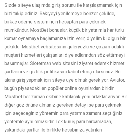
Sizde siteye ulaşımda giriş sorunu ile karşılaşmamak için
bizi takip ediniz. Bakiyeyi yenilemeye benzer şekilde,
birkaç ödeme sistemi için hesaptan para çekmek
mümkündür. MostBet bonuslar, küçük bir yatırımla her türlü
kumar oynamaya başlamanıza izin verir, diyelim ki olgun bir
şekilde. Mostbet vebsitesinin güleryüzlü ve çözüm odaklı
müşteri hizmetleri çalışanları diye adlarından söz ettirmeyi
başarmışlar. Sloterman web sitesini ziyaret ederek hizmet
şartlarını ve gizlilik politikasını kabul etmiş olursunuz. Bu
alana giriş yapmak için siteye üye olmak gerekiyor. Aviator,
bugün piyasadaki en popüler online oyunlardan biridir.
Mostbet her zaman ekibine katılacak yeni ortaklar arıyor. Bir
diğer göz önüne almanız gereken detay ise para çekmek
için seçeceğiniz yöntemin para yatırma zamanı seçtiğiniz
yöntemle aynı olmasıdır. Tek kuruş para harcamadan,
yukarıdaki şartlar ile birlikte hesabınıza yatırılan