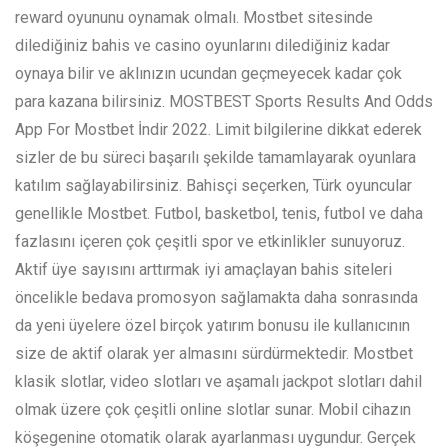
reward oyununu oynamak olmalı. Mostbet sitesinde
dilediğiniz bahis ve casino oyunlarını dilediğiniz kadar
oynaya bilir ve aklınızın ucundan geçmeyecek kadar çok
para kazana bilirsiniz. MOSTBEST Sports Results And Odds
App For Mostbet İndir 2022. Limit bilgilerine dikkat ederek
sizler de bu süreci başarılı şekilde tamamlayarak oyunlara
katılım sağlayabilirsiniz. Bahisçi seçerken, Türk oyuncular
genellikle Mostbet. Futbol, basketbol, tenis, futbol ve daha
fazlasını içeren çok çeşitli spor ve etkinlikler sunuyoruz.
Aktif üye sayısını arttırmak iyi amaçlayan bahis siteleri
öncelikle bedava promosyon sağlamakta daha sonrasında
da yeni üyelere özel birçok yatırım bonusu ile kullanıcının
size de aktif olarak yer almasını sürdürmektedir. Mostbet
klasik slotlar, video slotları ve aşamalı jackpot slotları dahil
olmak üzere çok çeşitli online slotlar sunar. Mobil cihazın
köşegenine otomatik olarak ayarlanması uygundur. Gerçek