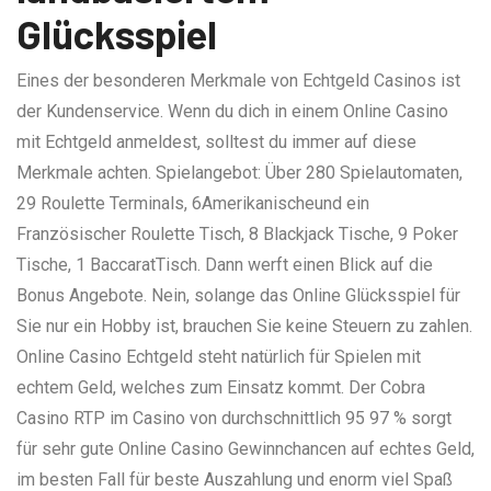
Glücksspiel
Eines der besonderen Merkmale von Echtgeld Casinos ist
der Kundenservice. Wenn du dich in einem Online Casino
mit Echtgeld anmeldest, solltest du immer auf diese
Merkmale achten. Spielangebot: Über 280 Spielautomaten,
29 Roulette Terminals, 6Amerikanischeund ein
Französischer Roulette Tisch, 8 Blackjack Tische, 9 Poker
Tische, 1 BaccaratTisch. Dann werft einen Blick auf die
Bonus Angebote. Nein, solange das Online Glücksspiel für
Sie nur ein Hobby ist, brauchen Sie keine Steuern zu zahlen.
Online Casino Echtgeld steht natürlich für Spielen mit
echtem Geld, welches zum Einsatz kommt. Der Cobra
Casino RTP im Casino von durchschnittlich 95 97 % sorgt
für sehr gute Online Casino Gewinnchancen auf echtes Geld,
im besten Fall für beste Auszahlung und enorm viel Spaß