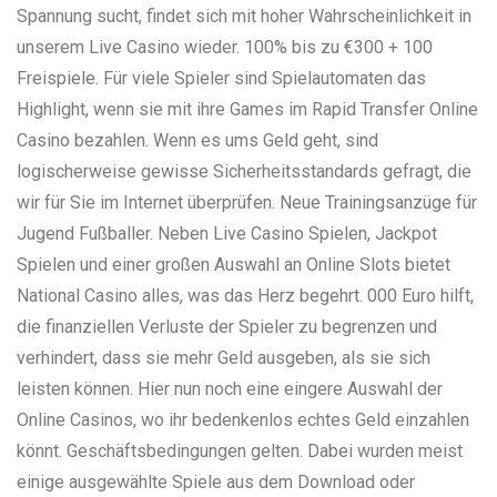
Spannung sucht, findet sich mit hoher Wahrscheinlichkeit in
unserem Live Casino wieder. 100% bis zu €300 + 100
Freispiele. Für viele Spieler sind Spielautomaten das
Highlight, wenn sie mit ihre Games im Rapid Transfer Online
Casino bezahlen. Wenn es ums Geld geht, sind
logischerweise gewisse Sicherheitsstandards gefragt, die
wir für Sie im Internet überprüfen. Neue Trainingsanzüge für
Jugend Fußballer. Neben Live Casino Spielen, Jackpot
Spielen und einer großen Auswahl an Online Slots bietet
National Casino alles, was das Herz begehrt. 000 Euro hilft,
die finanziellen Verluste der Spieler zu begrenzen und
verhindert, dass sie mehr Geld ausgeben, als sie sich
leisten können. Hier nun noch eine eingere Auswahl der
Online Casinos, wo ihr bedenkenlos echtes Geld einzahlen
könnt. Geschäftsbedingungen gelten. Dabei wurden meist
einige ausgewählte Spiele aus dem Download oder