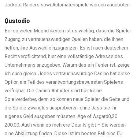
Jackpot Raiders sowi Automatenspiele werden angeboten.
Qustodio
Bei so vielen Möglichkeiten ist es wichtig, dass die Spieler
Zugang zu vertrauenswürdigen Quellen haben, die ihnen
helfen, ihre Auswahl einzugrenzen. Es ist nach deutschem
Recht verpflichtend, hier eine vollständige Adresse des
Unternehmens anzugeben. Warum das ein Fehler ist, zeige
ich euch gleich. Jedes vertrauenswürdige Casino hat diese
Option als Teil des verantwortungsbewussten Spielens
verfügbar. Die Casino Anbieter sind hier keine
Spielverderber, denn so können neue Spieler die Seite und
die Spiele zwanglos ausprobieren, ohne dass sie ihr
eigenes Geld ausgeben müssten. Age of Asgard0,20
200,00. Auch wenn es mehrere Details gibt – Sie werden
eine Abkürzung finden. Diese ist im besten Fall eine EU