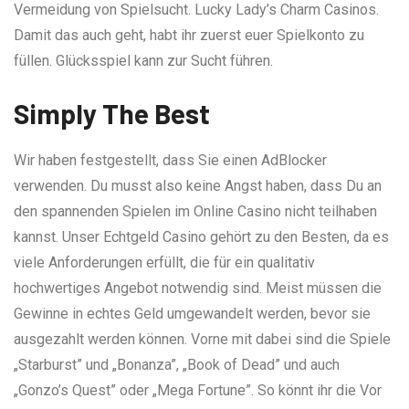
Vermeidung von Spielsucht. Lucky Lady’s Charm Casinos.
Damit das auch geht, habt ihr zuerst euer Spielkonto zu
füllen. Glücksspiel kann zur Sucht führen.
Simply The Best
Wir haben festgestellt, dass Sie einen AdBlocker
verwenden. Du musst also keine Angst haben, dass Du an
den spannenden Spielen im Online Casino nicht teilhaben
kannst. Unser Echtgeld Casino gehört zu den Besten, da es
viele Anforderungen erfüllt, die für ein qualitativ
hochwertiges Angebot notwendig sind. Meist müssen die
Gewinne in echtes Geld umgewandelt werden, bevor sie
ausgezahlt werden können. Vorne mit dabei sind die Spiele
„Starburst” und „Bonanza”, „Book of Dead” und auch
„Gonzo’s Quest” oder „Mega Fortune”. So könnt ihr die Vor