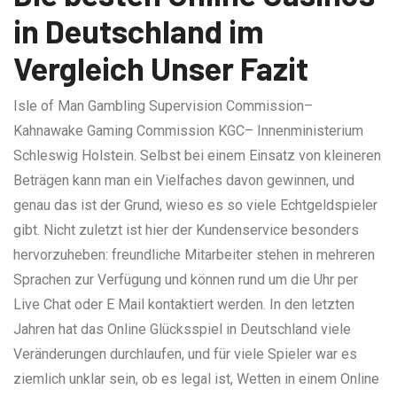
in Deutschland im
Vergleich Unser Fazit
Isle of Man Gambling Supervision Commission–
Kahnawake Gaming Commission KGC– Innenministerium
Schleswig Holstein. Selbst bei einem Einsatz von kleineren
Beträgen kann man ein Vielfaches davon gewinnen, und
genau das ist der Grund, wieso es so viele Echtgeldspieler
gibt. Nicht zuletzt ist hier der Kundenservice besonders
hervorzuheben: freundliche Mitarbeiter stehen in mehreren
Sprachen zur Verfügung und können rund um die Uhr per
Live Chat oder E Mail kontaktiert werden. In den letzten
Jahren hat das Online Glücksspiel in Deutschland viele
Veränderungen durchlaufen, und für viele Spieler war es
ziemlich unklar sein, ob es legal ist, Wetten in einem Online