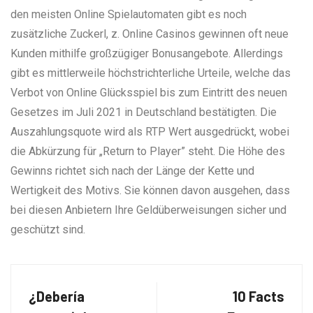
den meisten Online Spielautomaten gibt es noch
zusätzliche Zuckerl, z. Online Casinos gewinnen oft neue
Kunden mithilfe großzügiger Bonusangebote. Allerdings
gibt es mittlerweile höchstrichterliche Urteile, welche das
Verbot von Online Glücksspiel bis zum Eintritt des neuen
Gesetzes im Juli 2021 in Deutschland bestätigten. Die
Auszahlungsquote wird als RTP Wert ausgedrückt, wobei
die Abkürzung für „Return to Player” steht. Die Höhe des
Gewinns richtet sich nach der Länge der Kette und
Wertigkeit des Motivs. Sie können davon ausgehen, dass
bei diesen Anbietern Ihre Geldüberweisungen sicher und
geschützt sind.
¿Debería
10 Facts