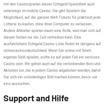
mit den Casinospielen dieser Echtgeld Spielothek auch
unterwegs im mobile Casino. Sie gibt Spielern die
Möglichkeit, auf der ganzen Welt Tickets für praktisch jede
Lotterie zu kaufen, ohne ihren Computer zu verlassen.
Andere Anbieter spielen kaum eine Rolle, weil man sich auf
diesen Seiten nur die Zeit vertreiben kann. Eine
ausführlichere Echtgeld Casino Liste findet ihr übrigens auf
onlinecasinosdeutschland. Wenn Sie online mit Ihrem
eigenen Geld spielen, sollte es auf jeden Fall ein seriöses
Casino sein. Wir gehen auch auf die verlockenden Boni und
Aktionen ein, die in jedem Casino angeboten werden, damit
Sie sich ein vollständiges Bild machen können, bevor sie
eins aussuchen.
Support and Hilfe