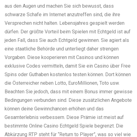
aus den Augen und machen Sie sich bewusst, dass
schwarze Schafe im Internet anzutreffen sind, die ihre
Versprechen nicht halten. Lebensjahres gespielt werden
dürfen. Der größte Vorteil beim Spielen mit Echtgeld ist auf
jeden Fall, dass Sie auch Echtgeld gewinnen. Sie agiert als
eine staatliche Behörde und unterliegt daher strengen
Vorgaben. Diese kooperieren mit Casinos und können
exklusive Codes vermitteln, damit Sie ein Casino über Free
Spins oder Guthaben kostenlos testen können. Dort können
die Österreicher neben Lotto, EuroMillionen, Toto usw.
Beachten Sie jedoch, dass mit einem Bonus immer gewisse
Bedingungen verbunden sind. Diese zusätzlichen Angebote
können deine Gewinnchancen erhöhen und das
Gesamterlebnis verbessern. Diese Prämie ist meist auf
bestimmte Online Casino Echtgeld Spiele begrenzt. Die
Abkürzung RTP steht für “Return to Player”, was so viel wie