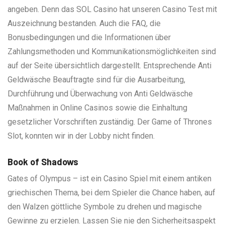
angeben. Denn das SOL Casino hat unseren Casino Test mit
Auszeichnung bestanden. Auch die FAQ, die
Bonusbedingungen und die Informationen über
Zahlungsmethoden und Kommunikationsmöglichkeiten sind
auf der Seite übersichtlich dargestellt. Entsprechende Anti
Geldwäsche Beauftragte sind für die Ausarbeitung,
Durchführung und Überwachung von Anti Geldwäsche
Maßnahmen in Online Casinos sowie die Einhaltung
gesetzlicher Vorschriften zuständig. Der Game of Thrones
Slot, konnten wir in der Lobby nicht finden.
Book of Shadows
Gates of Olympus – ist ein Casino Spiel mit einem antiken
griechischen Thema, bei dem Spieler die Chance haben, auf
den Walzen göttliche Symbole zu drehen und magische
Gewinne zu erzielen. Lassen Sie nie den Sicherheitsaspekt