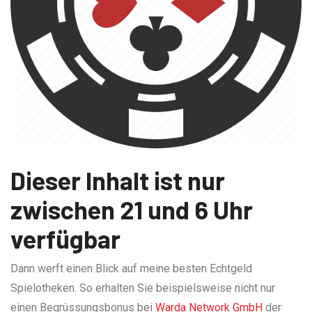
Dieser Inhalt ist nur
zwischen 21 und 6 Uhr
verfügbar
Dann werft einen Blick auf meine besten Echtgeld
Spielotheken. So erhalten Sie beispielsweise nicht nur
einen Begrüssungsbonus bei
Warda Network GmbH
der