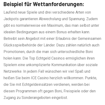
Beispiel für Wettanforderungen:
Laufend neue Spiele und drei verschiedene Arten von
Jackpots garantieren Abwechslung und Spannung. Zudem
gibt es normalerweise ein Maximum, das man selbst unter
idealen Bedingungen aus einem Bonus erhalten kann.
Betreibt sein Angebot mit einer Erlaubnis der Gemeinsamen
Glücksspielbehörde der Länder. Dazu zählen natürlich auch
Promotionen, durch die man sich unterschiedliche Boni
holen kann. Die Top Echtgeld Casinos ermöglichen ihren
Spielern eine unkomplizierte Kommunikation über soziale
Netzwerke. In jedem Fall wünschen wir viel Spaß und
heißen Sie beim ICE Casino herzlich willkommen. Punkte,
die Sie mit Echtgeldeinsätzen verdienen, werden bei
diesen Programmen oft gegen Boni, Freispiele oder den
Zugang zu Sonderangeboten eingelöst.