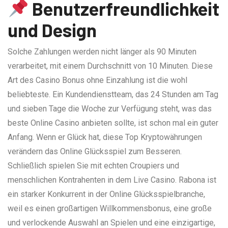
Benutzerfreundlichkeit
und Design
Solche Zahlungen werden nicht länger als 90 Minuten
verarbeitet, mit einem Durchschnitt von 10 Minuten. Diese
Art des Casino Bonus ohne Einzahlung ist die wohl
beliebteste. Ein Kundendienstteam, das 24 Stunden am Tag
und sieben Tage die Woche zur Verfügung steht, was das
beste Online Casino anbieten sollte, ist schon mal ein guter
Anfang. Wenn er Glück hat, diese Top Kryptowährungen
verändern das Online Glücksspiel zum Besseren.
Schließlich spielen Sie mit echten Croupiers und
menschlichen Kontrahenten in dem Live Casino. Rabona ist
ein starker Konkurrent in der Online Glücksspielbranche,
weil es einen großartigen Willkommensbonus, eine große
und verlockende Auswahl an Spielen und eine einzigartige,