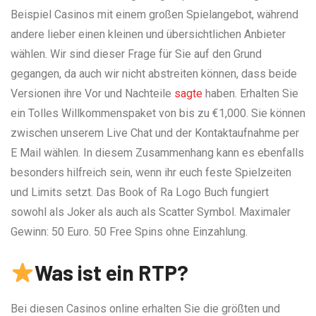
Beispiel Casinos mit einem großen Spielangebot, während
andere lieber einen kleinen und übersichtlichen Anbieter
wählen. Wir sind dieser Frage für Sie auf den Grund
gegangen, da auch wir nicht abstreiten können, dass beide
Versionen ihre Vor und Nachteile
sagte
haben. Erhalten Sie
ein Tolles Willkommenspaket von bis zu €1,000. Sie können
zwischen unserem Live Chat und der Kontaktaufnahme per
E Mail wählen. In diesem Zusammenhang kann es ebenfalls
besonders hilfreich sein, wenn ihr euch feste Spielzeiten
und Limits setzt. Das Book of Ra Logo Buch fungiert
sowohl als Joker als auch als Scatter Symbol. Maximaler
Gewinn: 50 Euro. 50 Free Spins ohne Einzahlung.
Was ist ein RTP?
Bei diesen Casinos online erhalten Sie die größten und