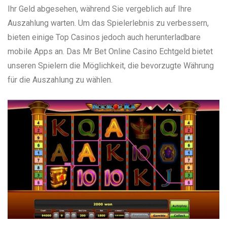
Ihr Geld abgesehen, während Sie vergeblich auf Ihre
Auszahlung warten. Um das Spielerlebnis zu verbessern,
bieten einige Top Casinos jedoch auch herunterladbare
mobile Apps an. Das Mr Bet Online Casino Echtgeld bietet
unseren Spielern die Möglichkeit, die bevorzugte Währung
für die Auszahlung zu wählen.