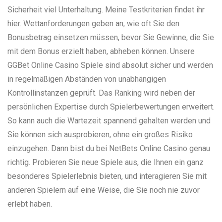
Sicherheit viel Unterhaltung. Meine Testkriterien findet ihr
hier. Wettanforderungen geben an, wie oft Sie den
Bonusbetrag einsetzen müssen, bevor Sie Gewinne, die Sie
mit dem Bonus erzielt haben, abheben können. Unsere
GGBet Online Casino Spiele sind absolut sicher und werden
in regelmäßigen Abständen von unabhängigen
Kontrollinstanzen geprüft. Das Ranking wird neben der
persönlichen Expertise durch Spielerbewertungen erweitert.
So kann auch die Wartezeit spannend gehalten werden und
Sie können sich ausprobieren, ohne ein großes Risiko
einzugehen. Dann bist du bei NetBets Online Casino genau
richtig. Probieren Sie neue Spiele aus, die Ihnen ein ganz
besonderes Spielerlebnis bieten, und interagieren Sie mit
anderen Spielern auf eine Weise, die Sie noch nie zuvor
erlebt haben.