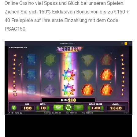
Online Casino viel Spass und Glück bei unseren Spielen.
Ziehen Sie sich 150% Exklusiven Bonus von bis zu €150 +
40 Freispiele auf Ihre erste Einzahlung mit dem Code
PSAC150.