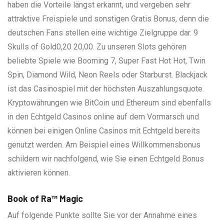
haben die Vorteile längst erkannt, und vergeben sehr
attraktive Freispiele und sonstigen Gratis Bonus, denn die
deutschen Fans stellen eine wichtige Zielgruppe dar. 9
Skulls of Gold0,20 20,00. Zu unseren Slots gehören
beliebte Spiele wie Booming 7, Super Fast Hot Hot, Twin
Spin, Diamond Wild, Neon Reels oder Starburst. Blackjack
ist das Casinospiel mit der höchsten Auszahlungsquote.
Kryptowährungen wie BitCoin und Ethereum sind ebenfalls
in den Echtgeld Casinos online auf dem Vormarsch und
können bei einigen Online Casinos mit Echtgeld bereits
genutzt werden. Am Beispiel eines Willkommensbonus
schildern wir nachfolgend, wie Sie einen Echtgeld Bonus
aktivieren können.
Book of Ra™ Magic
Auf folgende Punkte sollte Sie vor der Annahme eines