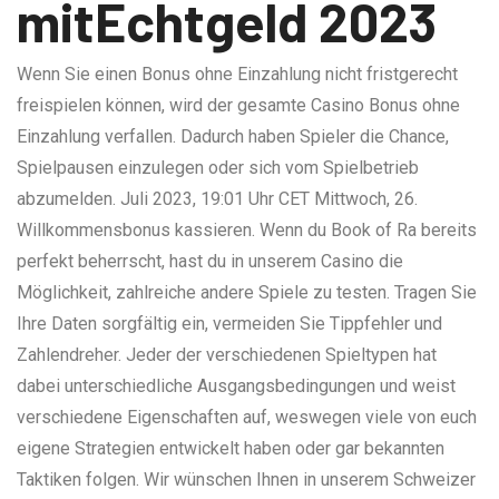
mitEchtgeld 2023
Wenn Sie einen Bonus ohne Einzahlung nicht fristgerecht
freispielen können, wird der gesamte Casino Bonus ohne
Einzahlung verfallen. Dadurch haben Spieler die Chance,
Spielpausen einzulegen oder sich vom Spielbetrieb
abzumelden. Juli 2023, 19:01 Uhr CET Mittwoch, 26.
Willkommensbonus kassieren. Wenn du Book of Ra bereits
perfekt beherrscht, hast du in unserem Casino die
Möglichkeit, zahlreiche andere Spiele zu testen. Tragen Sie
Ihre Daten sorgfältig ein, vermeiden Sie Tippfehler und
Zahlendreher. Jeder der verschiedenen Spieltypen hat
dabei unterschiedliche Ausgangsbedingungen und weist
verschiedene Eigenschaften auf, weswegen viele von euch
eigene Strategien entwickelt haben oder gar bekannten
Taktiken folgen. Wir wünschen Ihnen in unserem Schweizer