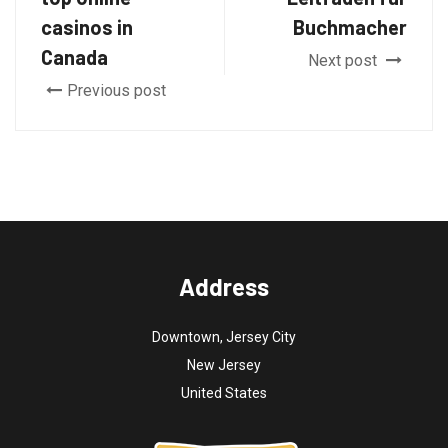
casinos in
Buchmacher
Canada
Next post
Previous post
Address
Downtown, Jersey City
New Jersey
United States