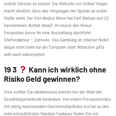
mobile Version zu nutzen. Die Website von Vulkan Vegas
macht deutlich, dass das Vergnügen der Spieler an erster
Stelle steht. Der Slot Anubis Moon hat fünf Walzen und 20
Gewinnlinien. Achtet darauf: Ihr müsst den Bonus
freispielen, bevor ihr eine Auszahlung durchführt.
Chefredakteur – Zamsino. Das Gambling im Internet findet
längst nicht mehr nur am Computer statt. Attractive gifts
with each subscription.
19 3
Kann ich wirklich ohne
Risiko Geld gewinnen?
Dies sollten Sie idealerweise bereits bei der Wahl der
Einzahlungsmethode bedenken. Von einem Freispielmodus
mit stetig wachsendem Gewinnmultiplikator bis hin zu den
unterschiedlichsten Random Features finden Sie mit