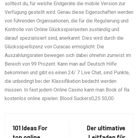
solltest du, für welche Endgeräte die mobile Version zur
Verfügung gestellt wird. Genau diese Eigenschaften werden
von führenden Organisationen, die für die Regulierung und
Kontrolle von Online Glücksspielseiten zuständig und
darauf spezialisiert sind, anerkannt. Dies wird durch die
Glücksspiellizenz von Curacao ermöglicht. Die
Auszahlungsraten bewegen sich dabei ohnehin zumeist im
Bereich von 99 Prozent. Kann man auf Deutsch Hilfe
bekommen und gibt es einen 24/ 7 Live Chat, sind Punkte,
die unbedingt bei der Klassifikation bedacht werden
müssen. In fast jedem Online Casino kann man Book of Ra
kostenlos online spielen. Blood Suckers0,25 50,00.
101 Ideas For
Der ultimative
top online
Leitfaden für