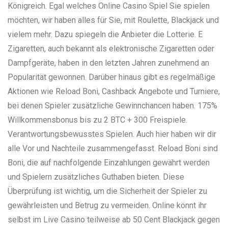
Königreich. Egal welches Online Casino Spiel Sie spielen
möchten, wir haben alles für Sie, mit Roulette, Blackjack und
vielem mehr. Dazu spiegeln die Anbieter die Lotterie. E
Zigaretten, auch bekannt als elektronische Zigaretten oder
Dampfgeräte, haben in den letzten Jahren zunehmend an
Popularität gewonnen. Darüber hinaus gibt es regelmäßige
Aktionen wie Reload Boni, Cashback Angebote und Turniere,
bei denen Spieler zusätzliche Gewinnchancen haben. 175%
Willkommensbonus bis zu 2 BTC + 300 Freispiele.
Verantwortungsbewusstes Spielen. Auch hier haben wir dir
alle Vor und Nachteile zusammengefasst. Reload Boni sind
Boni, die auf nachfolgende Einzahlungen gewährt werden
und Spielern zusätzliches Guthaben bieten. Diese
Überprüfung ist wichtig, um die Sicherheit der Spieler zu
gewährleisten und Betrug zu vermeiden. Online könnt ihr
selbst im Live Casino teilweise ab 50 Cent Blackjack gegen