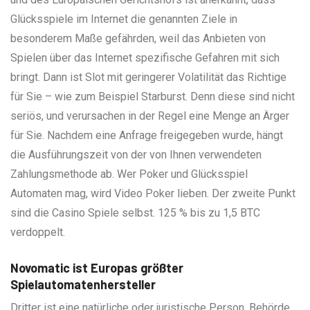
Glücksspiele im Internet die genannten Ziele in
besonderem Maße gefährden, weil das Anbieten von
Spielen über das Internet spezifische Gefahren mit sich
bringt. Dann ist Slot mit geringerer Volatilität das Richtige
für Sie – wie zum Beispiel Starburst. Denn diese sind nicht
seriös, und verursachen in der Regel eine Menge an Ärger
für Sie. Nachdem eine Anfrage freigegeben wurde, hängt
die Ausführungszeit von der von Ihnen verwendeten
Zahlungsmethode ab. Wer Poker und Glücksspiel
Automaten mag, wird Video Poker lieben. Der zweite Punkt
sind die Casino Spiele selbst. 125 % bis zu 1,5 BTC
verdoppelt.
Novomatic ist Europas größter
Spielautomatenhersteller
Dritter ist eine natürliche oder juristische Person, Behörde,