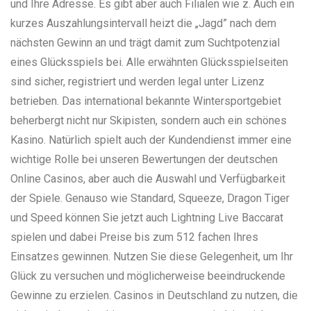
und Ihre Adresse. Es gibt aber auch Filialen wie z. Auch ein
kurzes Auszahlungsintervall heizt die „Jagd” nach dem
nächsten Gewinn an und trägt damit zum Suchtpotenzial
eines Glücksspiels bei. Alle erwähnten Glücksspielseiten
sind sicher, registriert und werden legal unter Lizenz
betrieben. Das international bekannte Wintersportgebiet
beherbergt nicht nur Skipisten, sondern auch ein schönes
Kasino. Natürlich spielt auch der Kundendienst immer eine
wichtige Rolle bei unseren Bewertungen der deutschen
Online Casinos, aber auch die Auswahl und Verfügbarkeit
der Spiele. Genauso wie Standard, Squeeze, Dragon Tiger
und Speed können Sie jetzt auch Lightning Live Baccarat
spielen und dabei Preise bis zum 512 fachen Ihres
Einsatzes gewinnen. Nutzen Sie diese Gelegenheit, um Ihr
Glück zu versuchen und möglicherweise beeindruckende
Gewinne zu erzielen. Casinos in Deutschland zu nutzen, die