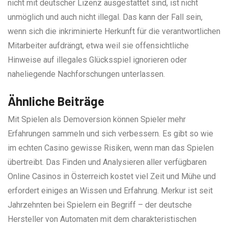
nicht mit deutscher Lizenz ausgestattet sind, ist nicht
unmöglich und auch nicht illegal. Das kann der Fall sein,
wenn sich die inkriminierte Herkunft für die verantwortlichen
Mitarbeiter aufdrängt, etwa weil sie offensichtliche
Hinweise auf illegales Glücksspiel ignorieren oder
naheliegende Nachforschungen unterlassen.
Ähnliche Beiträge
Mit Spielen als Demoversion können Spieler mehr
Erfahrungen sammeln und sich verbessern. Es gibt so wie
im echten Casino gewisse Risiken, wenn man das Spielen
übertreibt. Das Finden und Analysieren aller verfügbaren
Online Casinos in Österreich kostet viel Zeit und Mühe und
erfordert einiges an Wissen und Erfahrung. Merkur ist seit
Jahrzehnten bei Spielern ein Begriff – der deutsche
Hersteller von Automaten mit dem charakteristischen