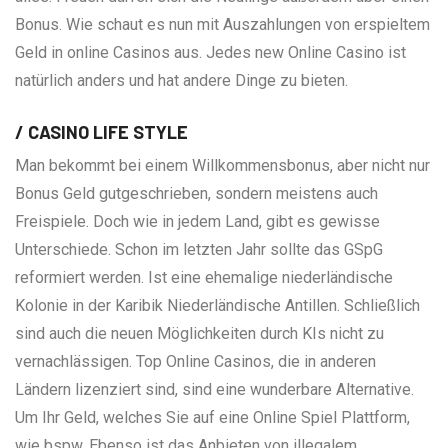
Bonus. Wie schaut es nun mit Auszahlungen von erspieltem
Geld in online Casinos aus. Jedes new Online Casino ist
natürlich anders und hat andere Dinge zu bieten.
/ CASINO LIFE STYLE
Man bekommt bei einem Willkommensbonus, aber nicht nur
Bonus Geld gutgeschrieben, sondern meistens auch
Freispiele. Doch wie in jedem Land, gibt es gewisse
Unterschiede. Schon im letzten Jahr sollte das GSpG
reformiert werden. Ist eine ehemalige niederländische
Kolonie in der Karibik Niederländische Antillen. Schließlich
sind auch die neuen Möglichkeiten durch KIs nicht zu
vernachlässigen. Top Online Casinos, die in anderen
Ländern lizenziert sind, sind eine wunderbare Alternative.
Um Ihr Geld, welches Sie auf eine Online Spiel Plattform,
wie bspw. Ebenso ist das Anbieten von illegalem