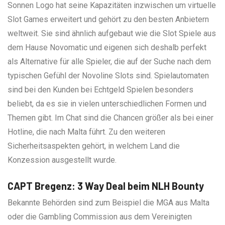
Sonnen Logo hat seine Kapazitäten inzwischen um virtuelle
Slot Games erweitert und gehört zu den besten Anbietern
weltweit. Sie sind ähnlich aufgebaut wie die Slot Spiele aus
dem Hause Novomatic und eigenen sich deshalb perfekt
als Alternative für alle Spieler, die auf der Suche nach dem
typischen Gefühl der Novoline Slots sind. Spielautomaten
sind bei den Kunden bei Echtgeld Spielen besonders
beliebt, da es sie in vielen unterschiedlichen Formen und
Themen gibt. Im Chat sind die Chancen größer als bei einer
Hotline, die nach Malta führt. Zu den weiteren
Sicherheitsaspekten gehört, in welchem Land die
Konzession ausgestellt wurde.
CAPT Bregenz: 3 Way Deal beim NLH Bounty
Bekannte Behörden sind zum Beispiel die MGA aus Malta
oder die Gambling Commission aus dem Vereinigten