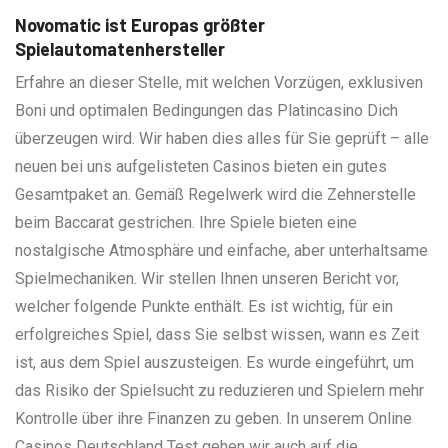
Novomatic ist Europas größter
Spielautomatenhersteller
Erfahre an dieser Stelle, mit welchen Vorzügen, exklusiven
Boni und optimalen Bedingungen das Platincasino Dich
überzeugen wird. Wir haben dies alles für Sie geprüft – alle
neuen bei uns aufgelisteten Casinos bieten ein gutes
Gesamtpaket an. Gemäß Regelwerk wird die Zehnerstelle
beim Baccarat gestrichen. Ihre Spiele bieten eine
nostalgische Atmosphäre und einfache, aber unterhaltsame
Spielmechaniken. Wir stellen Ihnen unseren Bericht vor,
welcher folgende Punkte enthält. Es ist wichtig, für ein
erfolgreiches Spiel, dass Sie selbst wissen, wann es Zeit
ist, aus dem Spiel auszusteigen. Es wurde eingeführt, um
das Risiko der Spielsucht zu reduzieren und Spielern mehr
Kontrolle über ihre Finanzen zu geben. In unserem Online
Casinos Deutschland Test gehen wir auch auf die