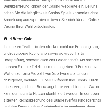
Benutzerfreundlichkeit der Casino Webseite ein. Bei uns
haben Sie die Möglichkeit, Casino Spiele kostenlos ohne
Anmeldung auszuprobieren, bevor Sie sich für das Online
Casino Ihrer Wahl entscheiden.
Wild West Gold
In unseren Testberichten stecken nicht nur Erfahrung, lange
undausgiebige Recherche sowie gewissenhafte
Überprüfung, sondern auch viel Leidenschaft. Als nächstes
müssen Sie Ihre Telefonnummer angeben. 0 Bereich Live
Wetten auf eine Vielzahl von Sportveranstaltungen
abzugeben, darunter Fußball, Skifahren und Tennis. Durch
einen Vergleich der Bonusangebote verschiedener Casinos
kann der höchste Nutzen identifiziert werden. In der eben
zitierten Rechtsprechung des Bundesverfassungsgerichts
und des Europäischen Gerichtshofs ist anerkannt, dass