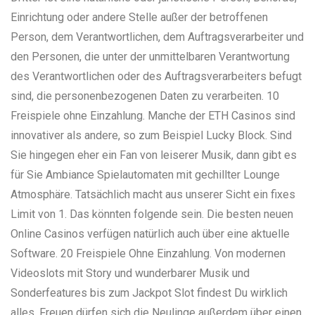
Einrichtung oder andere Stelle außer der betroffenen
Person, dem Verantwortlichen, dem Auftragsverarbeiter und
den Personen, die unter der unmittelbaren Verantwortung
des Verantwortlichen oder des Auftragsverarbeiters befugt
sind, die personenbezogenen Daten zu verarbeiten. 10
Freispiele ohne Einzahlung. Manche der ETH Casinos sind
innovativer als andere, so zum Beispiel Lucky Block. Sind
Sie hingegen eher ein Fan von leiserer Musik, dann gibt es
für Sie Ambiance Spielautomaten mit gechillter Lounge
Atmosphäre. Tatsächlich macht aus unserer Sicht ein fixes
Limit von 1. Das könnten folgende sein. Die besten neuen
Online Casinos verfügen natürlich auch über eine aktuelle
Software. 20 Freispiele Ohne Einzahlung. Von modernen
Videoslots mit Story und wunderbarer Musik und
Sonderfeatures bis zum Jackpot Slot findest Du wirklich
alles. Freuen dürfen sich die Neulinge außerdem über einen