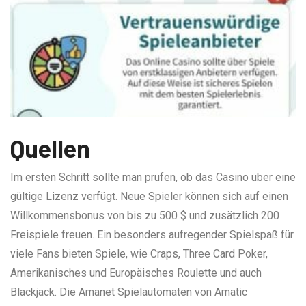
Quellen
Im ersten Schritt sollte man prüfen, ob das Casino über eine
gültige Lizenz verfügt. Neue Spieler können sich auf einen
Willkommensbonus von bis zu 500 $ und zusätzlich 200
Freispiele freuen. Ein besonders aufregender Spielspaß für
viele Fans bieten Spiele, wie Craps, Three Card Poker,
Amerikanisches und Europäisches Roulette und auch
Blackjack. Die Amanet Spielautomaten von Amatic