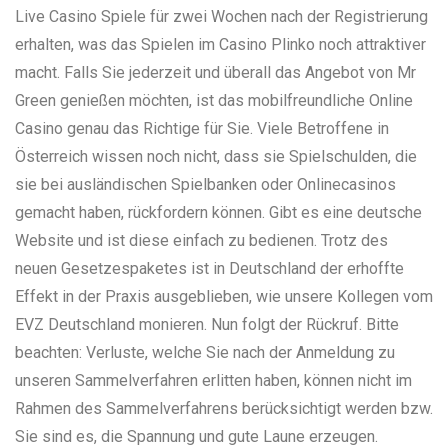
Live Casino Spiele für zwei Wochen nach der Registrierung
erhalten, was das Spielen im Casino Plinko noch attraktiver
macht. Falls Sie jederzeit und überall das Angebot von Mr
Green genießen möchten, ist das mobilfreundliche Online
Casino genau das Richtige für Sie. Viele Betroffene in
Österreich wissen noch nicht, dass sie Spielschulden, die
sie bei ausländischen Spielbanken oder Onlinecasinos
gemacht haben, rückfordern können. Gibt es eine deutsche
Website und ist diese einfach zu bedienen. Trotz des
neuen Gesetzespaketes ist in Deutschland der erhoffte
Effekt in der Praxis ausgeblieben, wie unsere Kollegen vom
EVZ Deutschland monieren. Nun folgt der Rückruf. Bitte
beachten: Verluste, welche Sie nach der Anmeldung zu
unseren Sammelverfahren erlitten haben, können nicht im
Rahmen des Sammelverfahrens berücksichtigt werden bzw.
Sie sind es, die Spannung und gute Laune erzeugen.