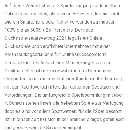
Auf diese Weise haben die Spieler Zugang zu denselben
Online Casinospielen, ohne einen Browser oder ein Gerät
wie ein Smartphone oder Tablet verwenden zu müssen.
100% bis zu 500€ + 25 Freispiele. Der neue
Glücksspielstaatsvertrag 2021 legalisiert Online
Glücksspiele und verpflichtet Unternehmen mit einer
Veranstaltungserlaubnis für Online Glücksspiele in
Deutschland, den Ausschluss Minderjähriger von der
Glücksspielteilnahme zu gewährleisten. Unternehmen
überprüfen damit die Identität ihrer Kunden in Abstimmung
mit den Rechtsvorschriften, den geltenden Gesetzen und
Verordnungen. Die umfangreiche Spielesammlung mit über
4. Danach stehen Ihnen alle beliebten Spiele zur Verfügung,
doch es sind vor allem Sportwetten, für die 22bet bekannt
ist. In dieser Zeit hat sich in der Branche einiges getan auch
und gerade, was die Sicherheit angeht.