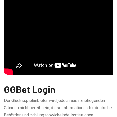
GGBet Login
Der Glücksspielanbieter wird jedoch aus naheliegenden
Gründen nicht bereit sein, diese Informationen für deutsche
Behörden und zahlungsabwickelnde Institutionen