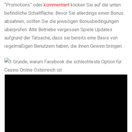
“Promotions” oder
kommentiert
klicken Sie auf die unten
befindliche Schaltfläche. Bevor Sie allerdings einen Bonus
absahnen, sollten Sie die jeweiligen Bonusbedingungen
überprüfen. Alte Betriebe vergessen Spiele Updates
aufgrund der Tatsache, dass sie bereits eine Basis von
regelmäßigen Benutzern haben, die ihnen Gewinn bringen.