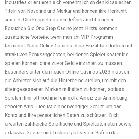
Industries orientieren sich vornehmlich an den klassischen
Titeln von Novoline und Merkur und können ihre Herkunft
aus den Glücksspieltempeln definitiv nicht leugnen.
Besuchen Sie One Step Casino jetzt. Hinzu kommen
zusätzliche Vorteile, wenn man am VIP Programm
teilnimmt. Neue Online Casinos ohne Einzahlung locken mit
attraktiven Bonusangeboten, bei denen Spieler kostenlos
spielen können, ohne zuvor Geld einzahlen zu müssen.
Besonders unter den neuen Online Casinos 2023 müssen
die Anbieter sich auf die Hinterbeine stellen, um mit den
alteingesessenen Marken mithalten zu können, sodass
Spielern hier oft nochmal ein extra Anreiz zur Anmeldung
geboten wird. Dies ist ein notwendiger Schritt, um das
Konto und Ihre persönlichen Daten zu schützen. Dich
erwarten zahlreiche Spieltische und Spielautomaten sowie
exklusive Speise und Trinkmöglichkeiten. Sofern der