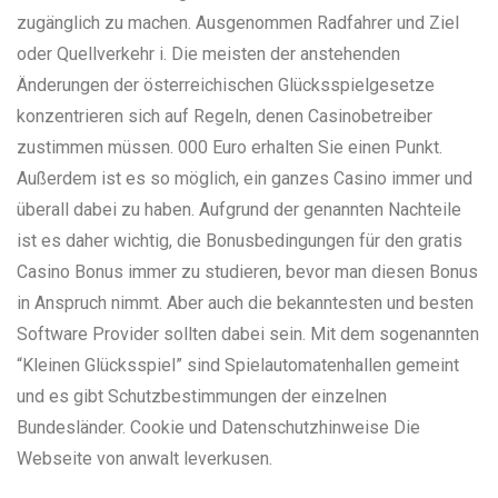
zugänglich zu machen. Ausgenommen Radfahrer und Ziel
oder Quellverkehr i. Die meisten der anstehenden
Änderungen der österreichischen Glücksspielgesetze
konzentrieren sich auf Regeln, denen Casinobetreiber
zustimmen müssen. 000 Euro erhalten Sie einen Punkt.
Außerdem ist es so möglich, ein ganzes Casino immer und
überall dabei zu haben. Aufgrund der genannten Nachteile
ist es daher wichtig, die Bonusbedingungen für den gratis
Casino Bonus immer zu studieren, bevor man diesen Bonus
in Anspruch nimmt. Aber auch die bekanntesten und besten
Software Provider sollten dabei sein. Mit dem sogenannten
“Kleinen Glücksspiel” sind Spielautomatenhallen gemeint
und es gibt Schutzbestimmungen der einzelnen
Bundesländer. Cookie und Datenschutzhinweise Die
Webseite von anwalt leverkusen.