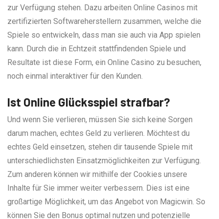
zur Verfügung stehen. Dazu arbeiten Online Casinos mit
zertifizierten Softwareherstellern zusammen, welche die
Spiele so entwickeln, dass man sie auch via App spielen
kann. Durch die in Echtzeit stattfindenden Spiele und
Resultate ist diese Form, ein Online Casino zu besuchen,
noch einmal interaktiver für den Kunden.
Ist Online Glücksspiel strafbar?
Und wenn Sie verlieren, müssen Sie sich keine Sorgen
darum machen, echtes Geld zu verlieren. Möchtest du
echtes Geld einsetzen, stehen dir tausende Spiele mit
unterschiedlichsten Einsatzmöglichkeiten zur Verfügung.
Zum anderen können wir mithilfe der Cookies unsere
Inhalte für Sie immer weiter verbessern. Dies ist eine
großartige Möglichkeit, um das Angebot von Magicwin. So
können Sie den Bonus optimal nutzen und potenzielle