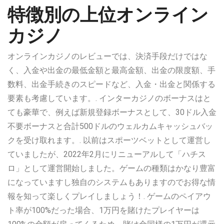
特徴別の上位オンライン
カジノ
オンラインカジノのレビューでは、決済手段だけではな
く、入金や出金の最低金額と最高金額、出金の限度額、手
数料、出金手続きのスピードなど、入金・出金と関係する
要素も考慮しています。. インターカジノのボーナスはと
ても豪華で、例えば新規登録ボーナスとして、30ドル入金
不要ボーナスと合計500ドルのウェルカムキャッシュバッ
クを受け取れます。. 以前はスポーツベットとして運営し
ていましたが、2022年2月にリニューアルして「ハチス
ロ」として運営開始しました。ゲームの種類はかなり豊富
になっていますし独自のシステムもありますのでお得な情
報を知って楽しくプレイしましょう！. ゲームのペイアウ
ト率が100%だった場合、1万円を賭けたプレイヤーは