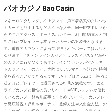
バオカジノBao Casin
マネーロンダリング、不正プレイ、第三者名義のクレジッ
トカードを利用するなどの不正な入金、同一IPアドレスか
らの同時アクセス、ボーナスハンター、利用規約違反と判
断されたプレイヤーは本キャンペーンの対象外となりま
す。重複アカウントによって獲得されたボーナスは没収と
なります。 10. オンラインカジノとはラスベガスなど海外
のカジノに行かなくてもオンラインでカジノができるネッ
トカジノサイトのこと。実際にリアルマネーを賭けて勝利
金を得ることができるんです！. VIPプログラムは、遊べば
遊ぶほどプレイヤーに還元される特典が満載です。. また
ライブカジノと相性の良いリベートやVIPシステムが優れ
ているカジノ一覧も別記事でまとめています。. カジノレ
オ徹底解説！評判やボーナス、登録方法や入出金方法、お
すすめゲームを紹介. また、カジノレオはマルタライセン