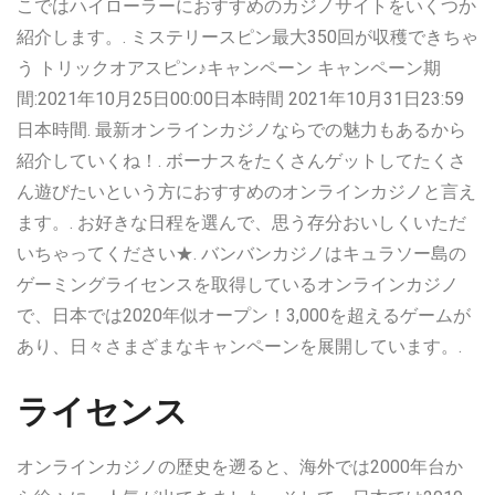
こではハイローラーにおすすめのカジノサイトをいくつか
紹介します。. ミステリースピン最大350回が収穫できちゃ
う トリックオアスピン♪キャンペーン キャンペーン期
間:2021年10月25日00:00日本時間 2021年10月31日23:59
日本時間. 最新オンラインカジノならでの魅力もあるから
紹介していくね！. ボーナスをたくさんゲットしてたくさ
ん遊びたいという方におすすめのオンラインカジノと言え
ます。. お好きな日程を選んで、思う存分おいしくいただ
いちゃってください★. バンバンカジノはキュラソー島の
ゲーミングライセンスを取得しているオンラインカジノ
で、日本では2020年似オープン！3,000を超えるゲームが
あり、日々さまざまなキャンペーンを展開しています。.
ライセンス
オンラインカジノの歴史を遡ると、海外では2000年台か