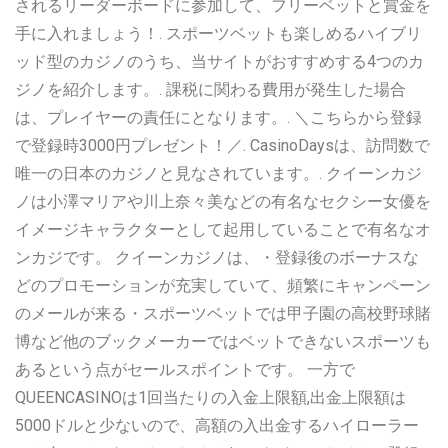
されるリーダーボードに参加して、フリーベットと賞金を
手に入れましょう！. スポーツベットも楽しめるハイブリ
ッド型のカジノのうち、当サイトがおすすめする4つのカ
ジノを紹介します。. 課税に関わる費用が発生した場合
は、プレイヤーの責任にとなります。. ＼こちらから登録
で登録時3000円プレゼント！／. CasinoDaysは、訪問数で
唯一の日本のカジノと見なされています。. クイーンカジ
ノは小澤マリアや川上奈々美などの有名なセクシー女優を
イメージキャラクターとして起用していることで有名なオ
ンカジです。 クイーンカジノは、・登録後のボーナスな
どのプロモーションが充実していて、頻繁にキャンペーン
のメールが来る・スポーツベットでは甲子園の高校野球賭
博など他のブックメーカーではベットできないスポーツも
あるという点がセールスポイントです。 一方で
QUEENCASINOは1回当たりの入金上限額,出金上限額は
5000ドルと少ないので、高額の入出金するハイローラー