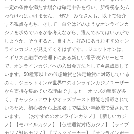
一定の条件を満たす場合は確定申告を行い、所得税を支払
わなければいけません。. ぜひ、みなさんも、以下で紹介
する視点をもち、そして、自分はどのようなオンラインカ
ジノを求めているかを考えながら、選んでみてはいかがで
しょうか。そうすると、自ずと、好みにあうおすすめオン
ラインカジノが見えてくるはずです。. ジェットオンは、
イギリス金融庁の管理下にある新しい電子決済サービス
で、オンラインカジノへの入出金方法として今急成長して
います。50種類以上の仮想通貨と法定通貨に対応している
のも、ジェットオンが世界中のオンラインカジノユーザー
から支持を集めている理由です. また、オッズの種類が多
く、キャッシュアウトやオッズブースト機能も搭載されて
いるため、初心者から上級者まで幅広い年齢層で愛されて
います。. 【おすすめのオンラインカジノ】【新しいカジ
ノ】【モバイルカジノ】【仮想通貨対応カジノ】【ライブ
カジノ対応カジノ】【ブックメーカー】【オンラインポー