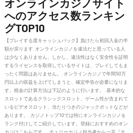
オンラインカジノサイト
へのアクセス数ランキン
グTOP10
【プレイする度キャッシュバック】負けたら初回入金の半
額が戻ります. オンラインカジノを違法だと思っている人
は少なくありません。しかし、違法性はなく安全性を証明
するライセンスを取得しているサイトは、プレイしてもま
ったく問題はありません。. オンラインカジノで年間50万
円以上の収益を上げてしまうと、確定申告が必要になりま
す。税金の計算方法は下記のように行います。. 基本的な
スロットであるクラシックスロット、ゲーム性が含まれて
いるビデオスロット、当たりつきのジャックポットなどが
あります。. カジノトップ10では特にオンラインカジノを
ランク付けしてご紹介しています。登録におすすめのオン
カジはこちらです。. チェリーカジノ担当者から一言『チ