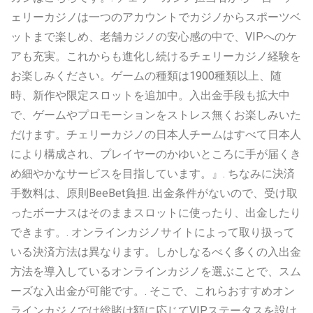
ェリーカジノは一つのアカウントでカジノからスポーツベ
ットまで楽しめ、老舗カジノの安心感の中で、VIPへのケ
アも充実。これからも進化し続けるチェリーカジノ経験を
お楽しみください。ゲームの種類は1900種類以上、随
時、新作や限定スロットを追加中。入出金手段も拡大中
で、ゲームやプロモーションをストレス無くお楽しみいた
だけます。チェリーカジノの日本人チームはすべて日本人
により構成され、プレイヤーのかゆいところに手が届くき
め細やかなサービスを目指しています。』. ちなみに決済
手数料は、原則BeeBet負担. 出金条件がないので、受け取
ったボーナスはそのままスロットに使ったり、出金したり
できます。. オンラインカジノサイトによって取り扱って
いる決済方法は異なります。しかしなるべく多くの入出金
方法を導入しているオンラインカジノを選ぶことで、スム
ーズな入出金が可能です。. そこで、これらおすすめオン
ラインカジノでは総賭け額に応じてVIPステータスを設け