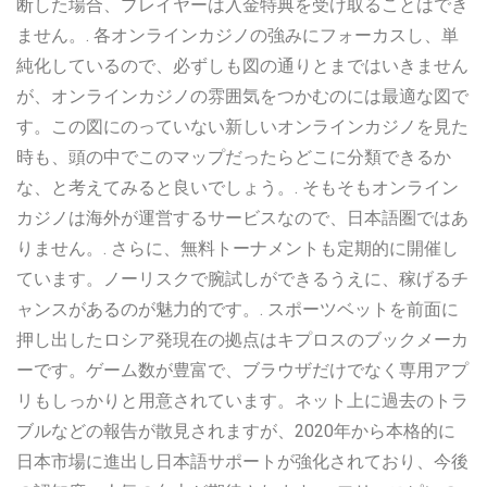
断した場合、プレイヤーは入金特典を受け取ることはでき
ません。. 各オンラインカジノの強みにフォーカスし、単
純化しているので、必ずしも図の通りとまではいきません
が、オンラインカジノの雰囲気をつかむのには最適な図で
す。この図にのっていない新しいオンラインカジノを見た
時も、頭の中でこのマップだったらどこに分類できるか
な、と考えてみると良いでしょう。. そもそもオンライン
カジノは海外が運営するサービスなので、日本語圏ではあ
りません。. さらに、無料トーナメントも定期的に開催し
ています。ノーリスクで腕試しができるうえに、稼げるチ
ャンスがあるのが魅力的です。. スポーツベットを前面に
押し出したロシア発現在の拠点はキプロスのブックメーカ
ーです。ゲーム数が豊富で、ブラウザだけでなく専用アプ
リもしっかりと用意されています。ネット上に過去のトラ
ブルなどの報告が散見されますが、2020年から本格的に
日本市場に進出し日本語サポートが強化されており、今後