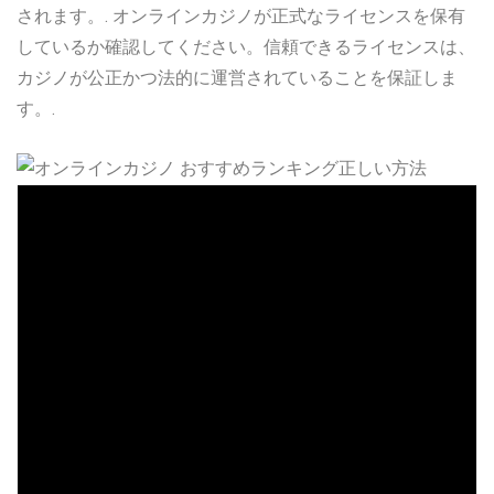
されます。. オンラインカジノが正式なライセンスを保有
しているか確認してください。信頼できるライセンスは、
カジノが公正かつ法的に運営されていることを保証しま
す。.