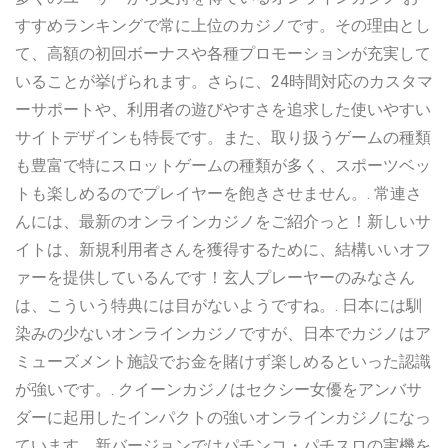
すすめランキングで常に上位のカジノです。その理由とし
て、高額の初回ボーナスや各種プロモーションが充実して
いることが挙げられます。さらに、24時間対応のカスタマ
ーサポートや、利用者の遊びやすさを追求した使いやすい
サイトデザインも特長です。また、取り扱うゲームの種類
も豊富で特にスロットゲームの種類が多く、スポーツベッ
トも楽しめるのでプレイヤーを飽きさせません。. 常連さ
んには、最新のオンラインカジノをご紹介っと！新しいサ
イトは、新規利用者さんを獲得するために、結構いいオフ
ァーを提供しているんです！玄人プレーヤーのみなさん
は、こういう特典には目がないようですね。. 日本には馴
染みの少ないオンラインカジノですが、日本でカジノはア
ミューズメント施設でお金を賭けず楽しめるといった認識
が強いです。. クイーンカジノはセクシー女優をアンバサ
ダーに起用したインパクトの強いオンラインカジノになっ
ています。新バージョンではパチンコ・パチスロの実機を