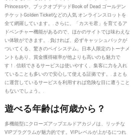
Princessや、ブックオブデッドBook of Dead ゴールデン
チケットGolden Ticketなどの人気 オンラインスロットを
全て網羅しています。. さらに、「カスモ君」を育てるア
ドベンチャー機能があるので、ほかのサイトでは味わえな
い体験ができます。. 負ければ、必ずキャッシュバックが
ついてくる、驚きのペイシステム。日本人限定のトーナメ
ントもあり、賞金獲得確率が他よりも高いのも魅力で
す！. 信頼できるサービスは使いやすく、集客に力を入れ
ていることも多いので安心して使える証拠です。. まとも
に運営しているサービスを利用すれば危険な目に遭うこと
もないでしょう。.
遊べる年齢は何歳から？
多機能型にクローズアップエルドアカジノは、リッチな
VIPプラグラムが魅力的です。VIPレベルが上がるにつれ