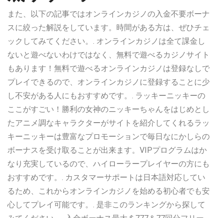
また、以下の記事ではオンラインカジノの入金不要ボーナ
スに絞った解説をしています。時間がある方は、ぜひチェ
ックしてみてください。. オンラインカジノは全て課金し
ないと遊べないわけではなく、無料で遊べるカジノサイト
もあります！無料で遊べるオンラインカジノは登録なしで
プレイできるので、オンラインカジノに登録することに少
し不安がある人にもおすすめです。. ラッキーニッキーの
ここがすごい！勝利の女神のニッキーちゃんをはじめとし
たアニメ調なキャラクターがサイトを紹介してくれるラッ
キーニッキーは豊富なプロモーションで毎日なにかしらの
ボーナスを受け取ることが出来ます。VIPプログラムはか
なり充実しているので、ハイローラープレイヤーの方にも
おすすめです。. カスタマーサポートは日本語対応してい
るため、これからオンラインカジノを始める初心者でも安
心してプレイ可能です。. 是非このランキングから探して