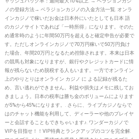
ャッシュバック率：週間最大10%以上. → ベラジョンカジ
ノの登録方法→ ベラジョンカジノの入金方法一覧. オンラ
インカジノで稼いだお金は日本外にいたとしても日本 語
のカジノサイトであれば「一時所得」になります。そのた
め通常時のように年間50万円を超えると確定申告が必要で
す。ただしオンラインカジノで70万円稼いで50万円負け
た場合、年間20万円となるため控除されます。本来は日本
の競馬も対象になりますが、銀行やクレジットカードに情
報が残らないため脱税する人もいます。一方でオンライン
上のやりとりはオンライン カジノ に よる記録が残るた
め、言い逃れができません。利益や損失はメモに残してお
きましょう。日本の税率は勝ち金のボリュームによります
が5%から45%になります。. さらに、ライブカジノならで
はのチャット機能を利用して、ディーラーや他のプレイヤ
ーと会話することもできちゃいます♪. ワンダーカジノで
VIPを目指せ！！VIP特典とランクアップのコツを完全解.