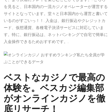
を見ると、日本国内の一流カジノオペレーターが運営する
サイトとなっています。堂々と日本国内から運営と書いて
いるのがすごいっ！！. 入金は、銀行振込やクレジットカ
ード、仮想通貨、各種電子決済サービスに対応していま
す。特に、銀行振込は、ネットバンキングで自宅で簡単に
入金操作できるためおすすめです。.
ベストなカジノで最高の
体験を。ベスカジ編集部
がオンラインカジノを徹
底リサーチ！