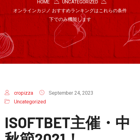
HOME
UNCATEGORIZED
オンラインカジノ おすすめランキングはこれらの条件
下でのみ機能します
cropizza
September 24, 2023
Uncategorized
ISOFTBET主催・中
秋節2021！