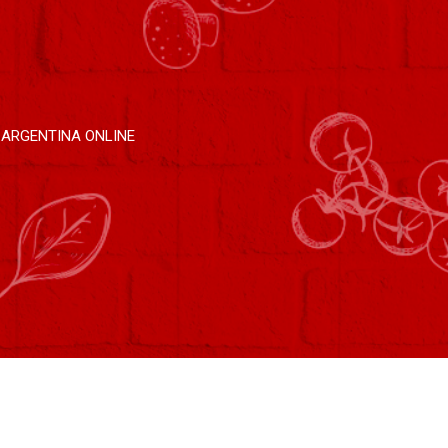
 ARGENTINA ONLINE