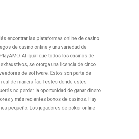
s encontrar las plataformas online de casino
uegos de casino online y una variedad de
PlayAMO. Al igual que todos los casinos de
 exhaustivos, se otorga una licencia de cinco
oveedores de software. Estos son parte de
 real de manera fácil estés donde estés.
uerés no perder la oportunidad de ganar dinero
ejores y más recientes bonos de casinos. Hay
ínea pequeño. Los jugadores de póker online