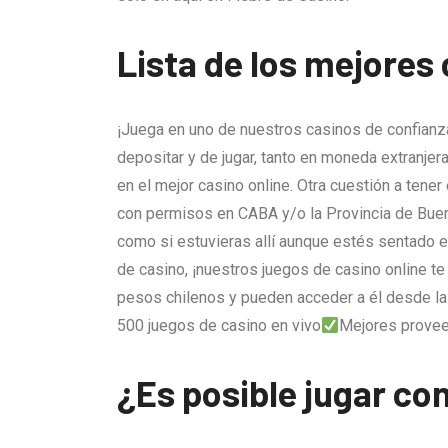
Lista de los mejores
¡Juega en uno de nuestros casinos de confianza 
depositar y de jugar, tanto en moneda extranje
en el mejor casino online. Otra cuestión a tene
con permisos en CABA y/o la Provincia de Buenos
como si estuvieras allí aunque estés sentado en
de casino, ¡nuestros juegos de casino online t
pesos chilenos y pueden acceder a él desde la 
500 juegos de casino en vivo
Mejores provee
¿Es posible jugar con