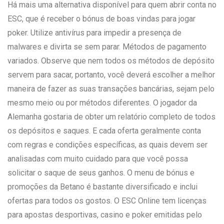
Há mais uma alternativa disponível para quem abrir conta no
ESC, que é receber o bónus de boas vindas para jogar
poker. Utilize antivírus para impedir a presença de
malwares e divirta se sem parar. Métodos de pagamento
variados. Observe que nem todos os métodos de depósito
servem para sacar, portanto, você deverá escolher a melhor
maneira de fazer as suas transações bancárias, sejam pelo
mesmo meio ou por métodos diferentes. O jogador da
Alemanha gostaria de obter um relatório completo de todos
os depósitos e saques. E cada oferta geralmente conta
com regras e condições específicas, as quais devem ser
analisadas com muito cuidado para que você possa
solicitar o saque de seus ganhos. O menu de bónus e
promoções da Betano é bastante diversificado e inclui
ofertas para todos os gostos. O ESC Online tem licenças
para apostas desportivas, casino e poker emitidas pelo