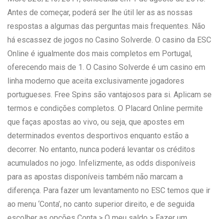
Antes de começar, poderá ser lhe útil ler as as nossas
respostas a algumas das perguntas mais frequentes. Não
há escassez de jogos no Casino Solverde. O casino da ESC
Online é igualmente dos mais completos em Portugal,
oferecendo mais de 1. O Casino Solverde é um casino em
linha moderno que aceita exclusivamente jogadores
portugueses. Free Spins são vantajosos para si. Aplicam se
termos e condições completos. O Placard Online permite
que faças apostas ao vivo, ou seja, que apostes em
determinados eventos desportivos enquanto estão a
decorrer. No entanto, nunca poderá levantar os créditos
acumulados no jogo. Infelizmente, as odds disponíveis
para as apostas disponíveis também não marcam a
diferença. Para fazer um levantamento no ESC temos que ir
ao menu ‘Conta’, no canto superior direito, e de seguida
escolher as opções Conta > O meu saldo > Fazer um