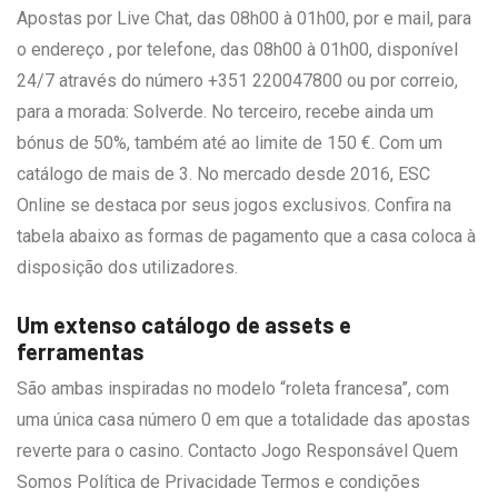
Apostas por Live Chat, das 08h00 à 01h00, por e mail, para
o endereço , por telefone, das 08h00 à 01h00, disponível
24/7 através do número +351 220047800 ou por correio,
para a morada: Solverde. No terceiro, recebe ainda um
bónus de 50%, também até ao limite de 150 €. Com um
catálogo de mais de 3. No mercado desde 2016, ESC
Online se destaca por seus jogos exclusivos. Confira na
tabela abaixo as formas de pagamento que a casa coloca à
disposição dos utilizadores.
Um extenso catálogo de assets e
ferramentas
São ambas inspiradas no modelo “roleta francesa”, com
uma única casa número 0 em que a totalidade das apostas
reverte para o casino. Contacto Jogo Responsável Quem
Somos Política de Privacidade Termos e condições