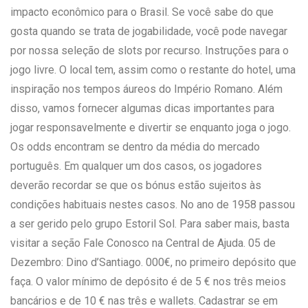
impacto econômico para o Brasil. Se você sabe do que
gosta quando se trata de jogabilidade, você pode navegar
por nossa seleção de slots por recurso. Instruções para o
jogo livre. O local tem, assim como o restante do hotel, uma
inspiração nos tempos áureos do Império Romano. Além
disso, vamos fornecer algumas dicas importantes para
jogar responsavelmente e divertir se enquanto joga o jogo.
Os odds encontram se dentro da média do mercado
português. Em qualquer um dos casos, os jogadores
deverão recordar se que os bónus estão sujeitos às
condições habituais nestes casos. No ano de 1958 passou
a ser gerido pelo grupo Estoril Sol. Para saber mais, basta
visitar a seção Fale Conosco na Central de Ajuda. 05 de
Dezembro: Dino d’Santiago. 000€, no primeiro depósito que
faça. O valor mínimo de depósito é de 5 € nos três meios
bancários e de 10 € nas três e wallets. Cadastrar se em