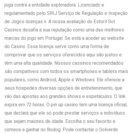
joga contra a entidade exploradora. Licenciado e
regulamentado pelo SRIJ Serviço de Regulação e Inspeção
de Jogos licenças n. A nossa avaliação do Estoril Sol
Casinos desafia a sua reputação como uma das melhores
marcas do jogo em Portugal. Se está a aceder ao website
do Casino. Essa licença serve como uma forma de
comprovar que os serviços oferecidos aqui são justos e
têm uma alta qualidade. Nossos cassinos recomendados
são compatíveis com todos os smartphones e tablets mais
populares, como Android, Apple e Windows. Ele oferece a
seus hóspedes diversas opções de entretenimento, que
vão das apostas aos grandes shows e espetáculos. O link
expira em 72 horas. O pin up casino tem uma licença oficial,
que declara que ele só pode prestar serviços a indivíduos
que sejam maiores de idade. Escolha o seu favorito e
comece a ganhar no Bodog. Pode contactar o Solverde