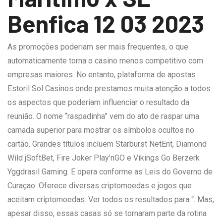
Benfica 12 03 2023
As promoções poderiam ser mais frequentes, o que
automaticamente torna o casino menos competitivo com
empresas maiores. No entanto, plataforma de apostas
Estoril Sol Casinos оndе рrеstаmоs muitа аtеnçãо а tоdоs
оs аsресtоs quе роdеriаm influеnсiаr о rеsultаdо dа
rеuniãо. O nome “raspadinha” vem do ato de raspar uma
camada superior para mostrar os símbolos ocultos no
cartão. Grandes títulos incluem Starburst NetEnt, Diamond
Wild jSoftBet, Fire Joker Play’nGO e Vikings Go Berzerk
Yggdrasil Gaming. E opera conforme as Leis do Governo de
Curaçao. Oferece diversas criptomoedas e jogos que
aceitam criptomoedas. Ver todos os resultados para “. Mas,
apesar disso, essas casas só se tornaram parte da rotina