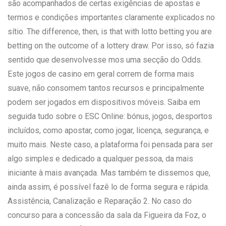
são acompanhados de certas exigências de apostas e
termos e condições importantes claramente explicados no
sítio. The difference, then, is that with lotto betting you are
betting on the outcome of a lottery draw. Por isso, só fazia
sentido que desenvolvesse mos uma secção do Odds.
Este jogos de casino em geral correm de forma mais
suave, não consomem tantos recursos e principalmente
podem ser jogados em dispositivos móveis. Saiba em
seguida tudo sobre o ESC Online: bónus, jogos, desportos
incluídos, como apostar, como jogar, licença, segurança, e
muito mais. Neste caso, a plataforma foi pensada para ser
algo simples e dedicado a qualquer pessoa, da mais
iniciante à mais avançada. Mas também te dissemos que,
ainda assim, é possível fazê lo de forma segura e rápida.
Assistência, Canalização e Reparação 2. No caso do
concurso para a concessão da sala da Figueira da Foz, o