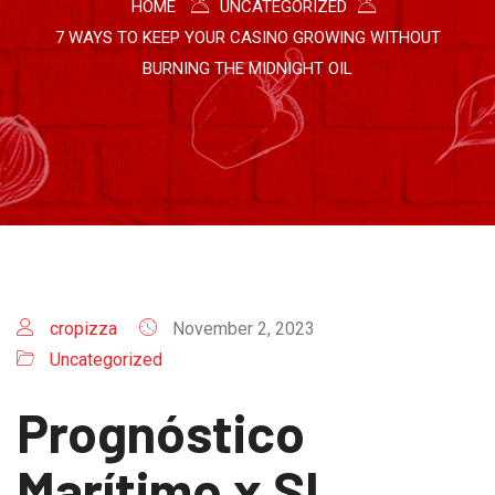
HOME
UNCATEGORIZED
7 WAYS TO KEEP YOUR CASINO GROWING WITHOUT
BURNING THE MIDNIGHT OIL
cropizza
November 2, 2023
Uncategorized
Prognóstico
Marítimo x SL