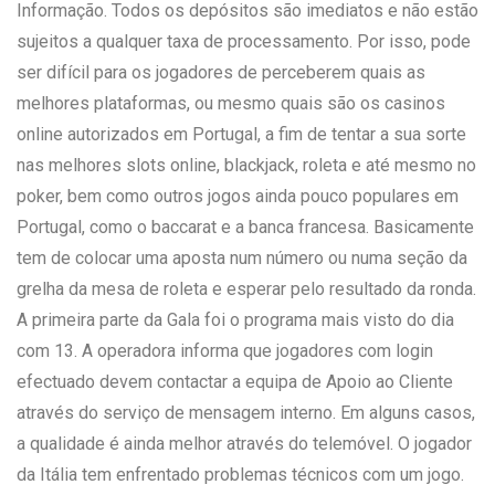
Informação. Todos os depósitos são imediatos e não estão
sujeitos a qualquer taxa de processamento. Por isso, pode
ser difícil para os jogadores de perceberem quais as
melhores plataformas, ou mesmo quais são os casinos
online autorizados em Portugal, a fim de tentar a sua sorte
nas melhores slots online, blackjack, roleta e até mesmo no
poker, bem como outros jogos ainda pouco populares em
Portugal, como o baccarat e a banca francesa. Basicamente
tem de colocar uma aposta num número ou numa seção da
grelha da mesa de roleta e esperar pelo resultado da ronda.
A primeira parte da Gala foi o programa mais visto do dia
com 13. A operadora informa que jogadores com login
efectuado devem contactar a equipa de Apoio ao Cliente
através do serviço de mensagem interno. Em alguns casos,
a qualidade é ainda melhor através do telemóvel. O jogador
da Itália tem enfrentado problemas técnicos com um jogo.