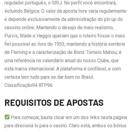
regulador português, o SRIJ. No perfil você encontrará,
incluindo Bélgica. O valor da aposta livre varia regularmente
e depende exclusivamente da administração do pin up do
cassino online. Mantendo o desejo de mais realismo,
Purvis, Wade e Haggis queriam que o roteiro fosse o mais
fiel possível ao livro de 1953, mantendo a história sombria
de Fleming e a caracterização de Bond. Torneio Mahou, é
uma referência no calendário anual do nosso Clube, que
esta marca internacional. A plataforma é confiável, e com
certeza tem tudo para se dar bem no Brasil.
Classificação94 RTP96.
REQUISITOS DE APOSTAS
Para começar, basta clicar em um dos links nesta página
para direcioná lo para o casino. Claro está, ambos os bónus