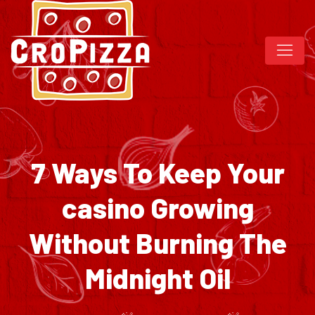
7 Ways To Keep Your
casino Growing
Without Burning The
Midnight Oil