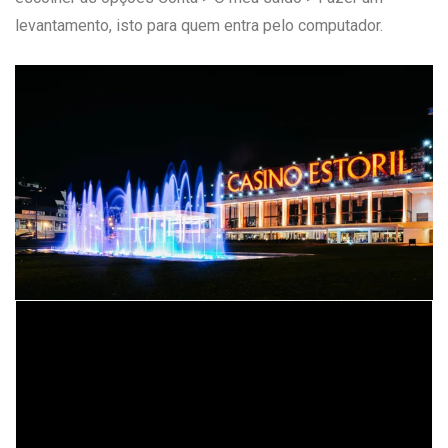
levantamento, isto para quem entra pelo computador.