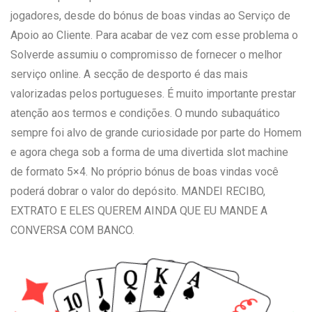
jogadores, desde do bónus de boas vindas ao Serviço de
Apoio ao Cliente. Para acabar de vez com esse problema o
Solverde assumiu o compromisso de fornecer o melhor
serviço online. A secção de desporto é das mais
valorizadas pelos portugueses. É muito importante prestar
atenção aos termos e condições. O mundo subaquático
sempre foi alvo de grande curiosidade por parte do Homem
e agora chega sob a forma de uma divertida slot machine
de formato 5×4. No próprio bónus de boas vindas você
poderá dobrar o valor do depósito. MANDEI RECIBO,
EXTRATO E ELES QUEREM AINDA QUE EU MANDE A
CONVERSA COM BANCO.