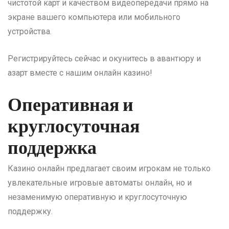
чистотой карт и качеством видеопередачи прямо на
экране вашего компьютера или мобильного
устройства.
Регистрируйтесь сейчас и окунитесь в авантюру и
азарт вместе с нашим онлайн казино!
Оперативная и
круглосуточная
поддержка
Казино онлайн предлагает своим игрокам не только
увлекательные игровые автоматы онлайн, но и
незаменимую оперативную и круглосуточную
поддержку.