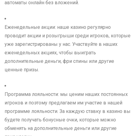
автоматы онлайн без вложений.
Еженедельные акции: наше казино регулярно
проводит акции и розыгрыши среди игроков, которые
уже зарегистрированы у нас. Участвуйте в наших
еженедельных акциях, чтобы выиграть
дополнительные деньги, фри спины или другие
ценные призы.
Программа лояльности: мы ценим наших постоянных
игроков и поэтому предлагаем им участие в нашей
программе лояльности. За каждую ставку в казино вы
будете получать бонусные очки, которые можно
обменять на дополнительные деньги или другие