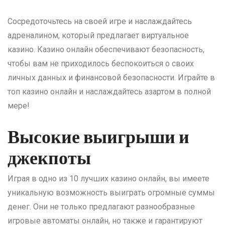
Сосредоточьтесь на своей игре и наслаждайтесь
адреналином, который предлагает виртуальное
казино. Казино онлайн обеспечивают безопасность,
чтобы вам не приходилось беспокоиться о своих
личных данных и финансовой безопасности. Играйте в
топ казино онлайн и наслаждайтесь азартом в полной
мере!
Высокие выигрыши и
джекпоты
Играя в одно из 10 лучших казино онлайн, вы имеете
уникальную возможность выиграть огромные суммы
денег. Они не только предлагают разнообразные
игровые автоматы онлайн, но также и гарантируют