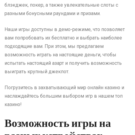
блэкджек, покер, а также увлекательные слоты с
разными бонусными раундами и призами.
Наши игры доступны в демо-режиме, что позволяет
вам попробовать их бесплатно и выбрать наиболее
подходящие вам. При этом, мы предлагаем
возможность играть на настоящие деньги, чтобы
испытать настоящий азарт и получить возможность
выиграть крупный джекпот.
Погрузитесь в захватывающий мир онлайн казино и
наслаждайтесь большим выбором игр в нашем топ
казино!
Возможность игры на