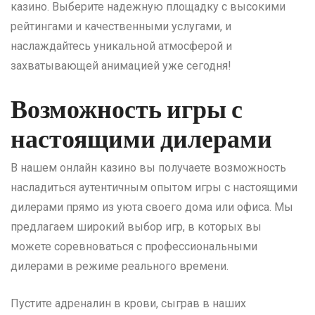
казино. Выберите надежную площадку с высокими
рейтингами и качественными услугами, и
наслаждайтесь уникальной атмосферой и
захватывающей анимацией уже сегодня!
Возможность игры с
настоящими дилерами
В нашем онлайн казино вы получаете возможность
насладиться аутентичным опытом игры с настоящими
дилерами прямо из уюта своего дома или офиса. Мы
предлагаем широкий выбор игр, в которых вы
можете соревноваться с профессиональными
дилерами в режиме реального времени.
Пустите адреналин в крови, сыграв в наших