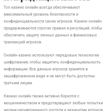
Топ казино онлайн всегда обеспечивают
максимальный уровень безопасности и
конфиденциальности своих игроков. Казино онлайн
придерживаются строгих правил и регуляций, чтобы
обеспечить защиту личных данных и финансовых
транзакций игроков.
Онлайн казино используют передовые технологии
шифрования, чтобы защитить конфиденциальность
информации. Все данные игроков хранятся в
зашифрованном виде и не могут быть доступны
третьим лицам.
Казино онлайн также активно борются с
мошенничеством и предотвращают любые попытки
несанкционированного доступа к аккаунтам игроков.