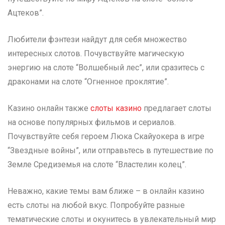
Ацтеков”.
Любители фэнтези найдут для себя множество
интересных слотов. Почувствуйте магическую
энергию на слоте “Волшебный лес”, или сразитесь с
драконами на слоте “Огненное проклятие”.
Казино онлайн также
слоты казино
предлагает слоты
на основе популярных фильмов и сериалов.
Почувствуйте себя героем Люка Скайуокера в игре
“Звездные войны”, или отправьтесь в путешествие по
Земле Средиземья на слоте “Властелин колец”.
Неважно, какие темы вам ближе – в онлайн казино
есть слоты на любой вкус. Попробуйте разные
тематические слоты и окунитесь в увлекательный мир