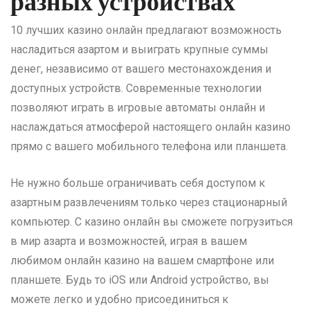
разных устройствах
10 лучших казино онлайн предлагают возможность
насладиться азартом и выиграть крупные суммы
денег, независимо от вашего местонахождения и
доступных устройств. Современные технологии
позволяют играть в игровые автоматы онлайн и
наслаждаться атмосферой настоящего онлайн казино
прямо с вашего мобильного телефона или планшета.
Не нужно больше ограничивать себя доступом к
азартным развлечениям только через стационарный
компьютер. С казино онлайн вы сможете погрузиться
в мир азарта и возможностей, играя в вашем
любимом онлайн казино на вашем смартфоне или
планшете. Будь то iOS или Android устройство, вы
можете легко и удобно присоединиться к