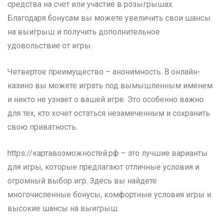
средства на счет или участие в розыгрышах.
Благодаря бонусам вы можете увеличить свои шансы
на выигрыш и получить дополнительное
удовольствие от игры.
Четвертое преимущество – анонимность. В онлайн-
казино вы можете играть под вымышленным именем
и никто не узнает о вашей игре. Это особенно важно
для тех, кто хочет остаться незамеченным и сохранить
свою приватность.
https://картавозможностей.рф – это лучшие варианты
для игры, которые предлагают отличные условия и
огромный выбор игр. Здесь вы найдете
многочисленные бонусы, комфортные условия игры и
высокие шансы на выигрыш.