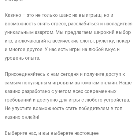
Казино – это не только шанс на выигрыш, но и
возможность снять стресс, расслабиться и насладиться
уникальным азартом. Мы предлагаем широкий выбор
игр, включающий классические слоты, рулетку, покер
и многое другое. У нас есть игры на любой вкус и
уровень опыта.
Присоединяйтесь к нам сегодня и получите доступ к
самым популярным игровым автоматам онлайн. Наше
казино разработано с учетом всех современных
требований и доступно для игры с любого устройства.
Не упустите возможность стать победителем в топ
казино онлайн!
Выберите нас, и вы выберете настоящее