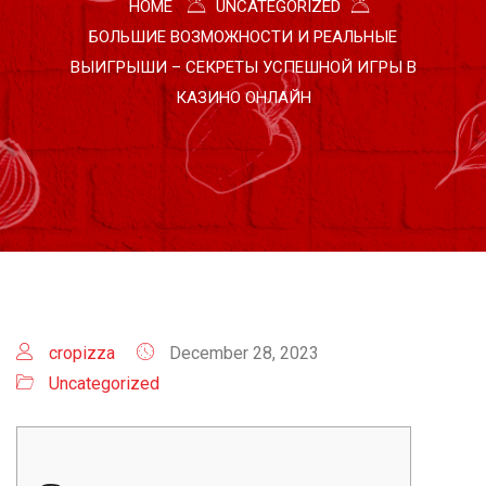
HOME
UNCATEGORIZED
БОЛЬШИЕ ВОЗМОЖНОСТИ И РЕАЛЬНЫЕ
ВЫИГРЫШИ – СЕКРЕТЫ УСПЕШНОЙ ИГРЫ В
КАЗИНО ОНЛАЙН
cropizza
December 28, 2023
Uncategorized