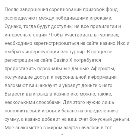
После завершения соревнований призовой фонд
распределяют между победившими игроками.
Однако, тогда будут доступны не все привилегии и
интересные опции. Чтобы участвовать в турнирах,
необходимо зарегистрироваться на сайте казино Икс и
выбрать интересующий вас турнир. В процессе
регистрации на сайте Casino X потребуется
предоставить персональные данные. Аферисты,
получившие доступ к персональной информации,
взломают ваш аккаунт и украдут деньги с него.
Вывести выигрыш в казино икс можно, также,
несколькими способами. Для этого нужно лишь
пополнить свой игровой баланс на определенную
сумму, а казино добавит на ваш счет бонусный деньги.
Мое знакомство с миром азарта началось в тот