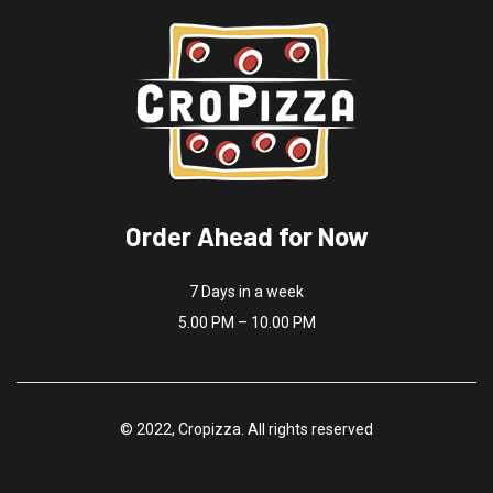
Order Ahead for Now
7 Days in a week
5.00 PM – 10.00 PM
© 2022, Cropizza. All rights reserved