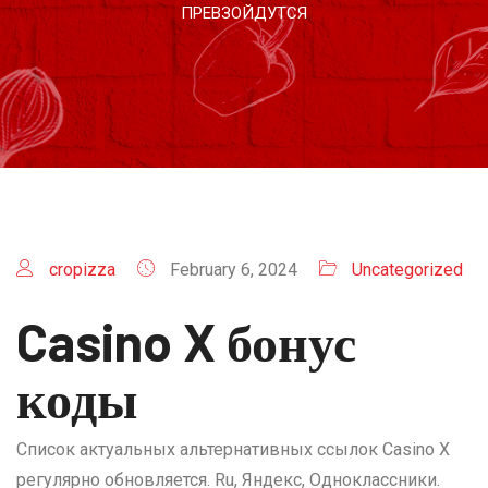
ПРЕВЗОЙДУТСЯ
cropizza
February 6, 2024
Uncategorized
Casino X бонус
коды
Список актуальных альтернативных ссылок Casino X
регулярно обновляется. Ru, Яндекс, Одноклассники.