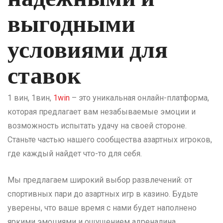
выгодными
условиями для
ставок
1 вин, 1вин,
1win
– это уникальная онлайн-платформа,
которая предлагает вам незабываемые эмоции и
возможность испытать удачу на своей стороне.
Станьте частью нашего сообщества азартных игроков,
где каждый найдет что-то для себя.
Мы предлагаем широкий выбор развлечений: от
спортивных пари до азартных игр в казино. Будьте
уверены, что ваше время с нами будет наполнено
яркими эмоциями и ощущением адреналина.