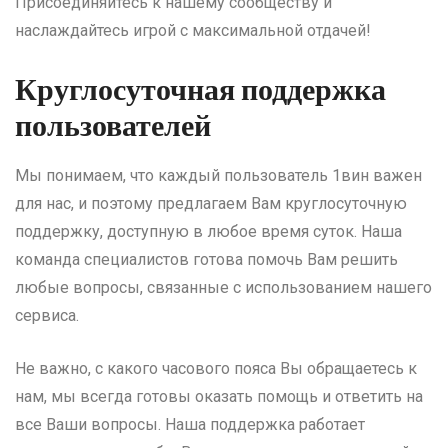
Присоединяйтесь к нашему сообществу и
наслаждайтесь игрой с максимальной отдачей!
Круглосуточная поддержка
пользователей
Мы понимаем, что каждый пользователь 1вин важен
для нас, и поэтому предлагаем Вам круглосуточную
поддержку, доступную в любое время суток. Наша
команда специалистов готова помочь Вам решить
любые вопросы, связанные с использованием нашего
сервиса.
Не важно, с какого часового пояса Вы обращаетесь к
нам, мы всегда готовы оказать помощь и ответить на
все Ваши вопросы. Наша поддержка работает