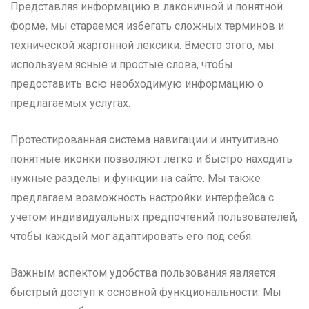
Представляя информацию в лаконичной и понятной
форме, мы стараемся избегать сложных терминов и
технической жаргонной лексики. Вместо этого, мы
используем ясные и простые слова, чтобы
предоставить всю необходимую информацию о
предлагаемых услугах.
Протестированная система навигации и интуитивно
понятные иконки позволяют легко и быстро находить
нужные разделы и функции на сайте. Мы также
предлагаем возможность настройки интерфейса с
учетом индивидуальных предпочтений пользователей,
чтобы каждый мог адаптировать его под себя.
Важным аспектом удобства пользования является
быстрый доступ к основной функциональности. Мы