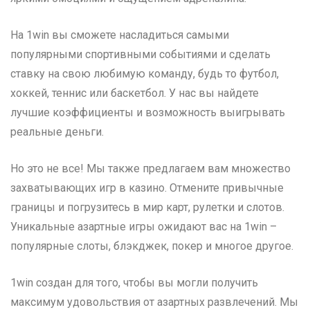
На 1win вы сможете насладиться самыми
популярными спортивными событиями и сделать
ставку на свою любимую команду, будь то футбол,
хоккей, теннис или баскетбол. У нас вы найдете
лучшие коэффициенты и возможность выигрывать
реальные деньги.
Но это не все! Мы также предлагаем вам множество
захватывающих игр в казино. Отмените привычные
границы и погрузитесь в мир карт, рулетки и слотов.
Уникальные азартные игры ожидают вас на 1win –
популярные слоты, блэкджек, покер и многое другое.
1win создан для того, чтобы вы могли получить
максимум удовольствия от азартных развлечений. Мы