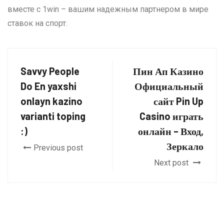
вместе с 1win – вашим надежным партнером в мире
ставок на спорт.
Savvy People
Пин Ап Казино
Do En yaxshi
Официальный
onlayn kazino
сайт Pin Up
varianti toping
Casino играть
:)
онлайн – Вход,
Зеркало
Previous post
Next post