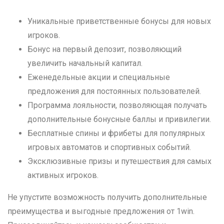
Уникальные приветственные бонусы для новых
игроков.
Бонус на первый депозит, позволяющий
увеличить начальный капитал.
Еженедельные акции и специальные
предложения для постоянных пользователей.
Программа лояльности, позволяющая получать
дополнительные бонусные баллы и привилегии.
Бесплатные спины и фрибеты для популярных
игровых автоматов и спортивных событий.
Эксклюзивные призы и путешествия для самых
активных игроков.
Не упустите возможность получить дополнительные
преимущества и выгодные предложения от 1win.