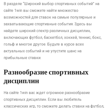
В разделе “Широкий выбор спортивных событий” на
сайте 1win вы сможете найти множество
возможностей для ставок на самые популярные и
захватывающие спортивные события. Здесь вы
найдете широкий спектр различных дисциплин,
включающих футбол, баскетбол, хоккей, теннис, бокс,
гольф и многое другое. Будьте в курсе всех
актуальных событий и не упустите шанс на
прибыльные ставки.
Разнообразие спортивных
дисциплин
На сайте 1win вас ждет огромное разнообразие
спортивных дисциплин. Если вы любитель
классических игр, то сможете делать ставки на футбол,