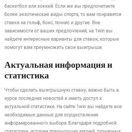
баскетбол или хоккей. Если же вы предпочитаете
более экзотические виды спорта, то вам понравятся
ставки на гольф, бокс, теннис и другие. Вне
зависимости от ваших предпочтений, на 1win вы
найдете интересные варианты для ставок, которые
помогут вам преумножить свои выигрыши.
Актуальная информация и
статистика
Чтобы сделать выигрышную ставку, важно быть в
курсе последних новостей и иметь доступ к
актуальной статистике. На сайте 1win вы найдете все
необходимые данные для осуществления
информированного выбора. Благодаря подробной
статистике, истории предыдущих матчей, турнирных