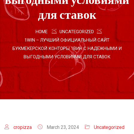
для ставок
HOME
UNCATEGORIZED
1WIN – ЛУЧШИЙ ОФИЦИАЛЬНЫЙ САЙТ
БУКМЕКЕРСКОЙ КОНТОРЫ 1ВИН С НАДЕЖНЫМИ И
ВЫГОДНЫМИ УСЛОВИЯМИ ДЛЯ СТАВОК
cropizza
March 23, 2024
Uncategorized