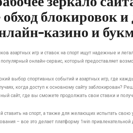
бочее зеркало сайта
 обход блокировок и 
нлайн-казино и бук
ов азартных игр и ставок на спорт ищут надежные и лега
популярный онлайн-сервис, который предоставляет возмож
кий выбор спортивных событий и азартных игр, где каждый
случаях, когда доступ к основному сайту заблокирован? Ре
ый сайт, где вы сможете продолжать свои ставки и получ
й ставить на спорт, а также для желающих испытать свою у
вания – все это делает платформу 1win привлекательной 