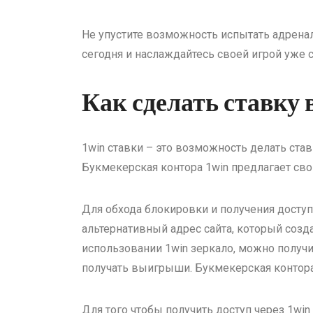
Не упустите возможность испытать адренали
сегодня и наслаждайтесь своей игрой уже с
Как сделать ставку 
1win ставки – это возможность делать ставк
Букмекерская контора 1win предлагает св
Для обхода блокировки и получения доступа
альтернативный адрес сайта, который созд
использовании 1win зеркало, можно получи
получать выигрыши. Букмекерская контора 
Для того чтобы получить доступ через 1win