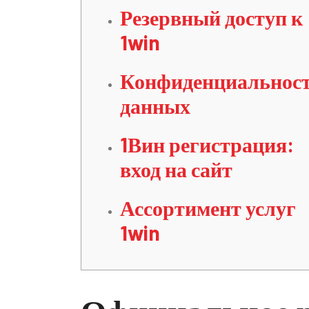
Резервный доступ к
1win
Конфиденциальнос
данных
1Вин регистрация:
вход на сайт
Ассортимент услуг
1win