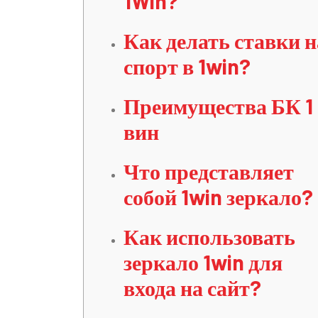
1Win?
Как делать ставки н
спорт в 1win?
Преимущества БК 1
вин
Что представляет
собой 1win зеркало?
Как использовать
зеркало 1win для
входа на сайт?