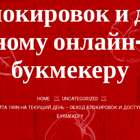
локировок и 
ому онлайн
букмекеру
HOME
UNCATEGORIZED
ТА 1WIN НА ТЕКУЩИЙ ДЕНЬ – ОБХОД БЛОКИРОВОК И ДОСТ
БУКМЕКЕРУ