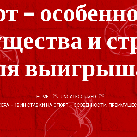
рт – особенно
щества и ст
ля выигрыш
HOME
UNCATEGORIZED
РА – 1ВИН СТАВКИ НА СПОРТ – ОСОБЕННОСТИ, ПРЕИМУЩЕ