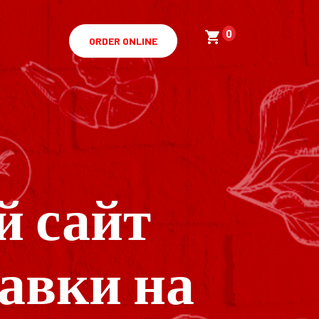
0
ORDER ONLINE
й сайт
тавки на