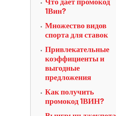
Что даёт промокод
1Вин?
Множество видов
спорта для ставок
Привлекательные
коэффициенты и
выгодные
предложения
Как получить
промокод 1ВИН?
Выигрыш джекпота