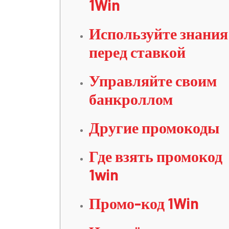
1Win
Используйте знания
перед ставкой
Управляйте своим
банкроллом
Другие промокоды
Где взять промокод
1win
Промо-код 1Win