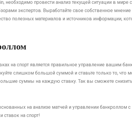
, необходимо провести анализ текущей ситуации в мире сп
бзорами экспертов. Выработайте свое собственное мнение 
жество полезных материалов и источников информации, ко
роллом
вках на спорт является правильное управление вашим бан
скуйте слишком большой суммой и ставьте только то, что 
ебольшие суммы на каждую ставку. Так вы сможете снизит
основанных на анализе матчей и управлении банкроллом с
 ставок на спорт!