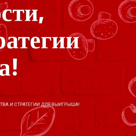
сти,
ратегии
а!
СТВА И СТРАТЕГИИ ДЛЯ ВЫИГРЫША!