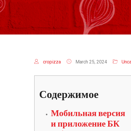
cropizza
March 25, 2024
Unca
Содержимое
Мобильная версия
и приложение БК