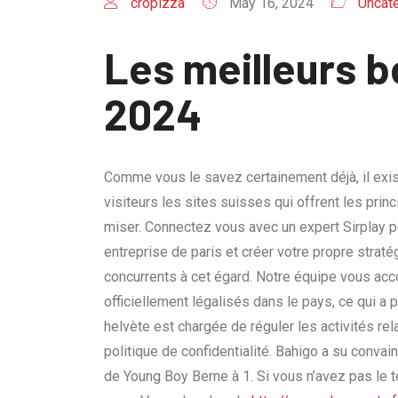
cropizza
May 16, 2024
Uncat
Les meilleurs b
2024
Comme vous le savez certainement déjà, il exist
visiteurs les sites suisses qui offrent les prin
miser. Connectez vous avec un expert Sirplay p
entreprise de paris et créer votre propre str
concurrents à cet égard. Notre équipe vous acco
officiellement légalisés dans le pays, ce qui 
helvète est chargée de réguler les activités re
politique de confidentialité. Bahigo a su conva
de Young Boy Berne à 1. Si vous n’avez pas le te