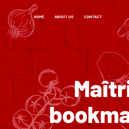
HOME
ABOUT US
CONTACT
Maîtr
bookmak