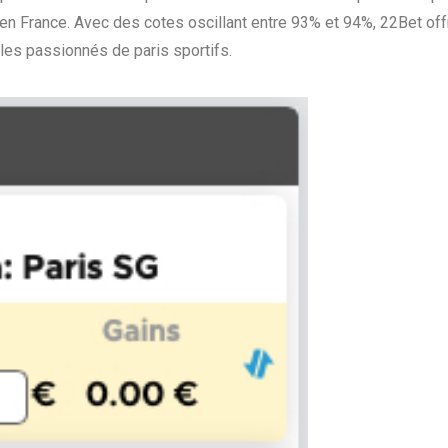
u’en France. Avec des cotes oscillant entre 93% et 94%, 22Bet off
i les passionnés de paris sportifs.