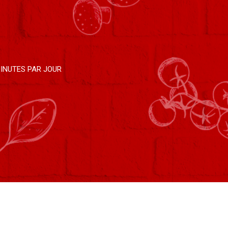
INUTES PAR JOUR