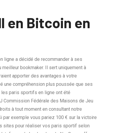
l en Bitcoin en
e en ligne a décidé de recommander à ses
du meilleur bookmaker. Il sert uniquement à
raient apporter des avantages à votre
ontré une compréhension plus poussée que ses
les paris sportifs en ligne ont été
 CFMJ Commission Fédérale des Maisons de Jeu
droits à tout moment en consultant notre
i par exemple vous pariez 100 € sur la victoire
 sites pour réaliser vos paris sportif selon