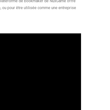
La plateforme de bookmaker de NuxGame offre
e, ou pour être utilisée comme une entreprise