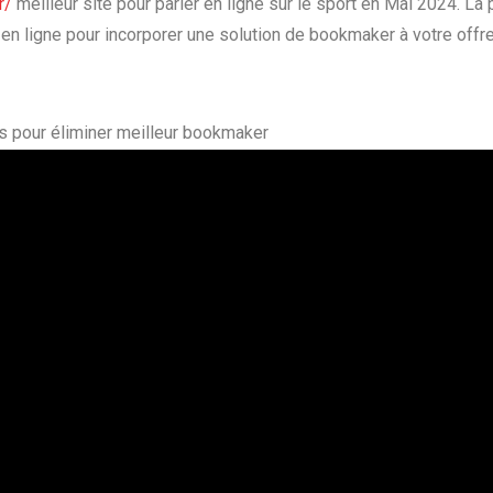
r/
meilleur site pour parier en ligne sur le sport en Mai 2024. 
x en ligne pour incorporer une solution de bookmaker à votre offr