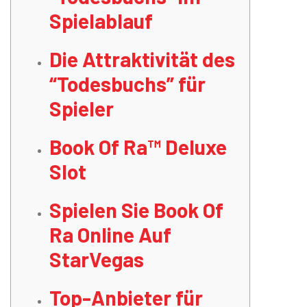
Spielablauf
Die Attraktivität des
“Todesbuchs” für
Spieler
Book Of Ra™ Deluxe
Slot
Spielen Sie Book Of
Ra Online Auf
StarVegas
Top-Anbieter für