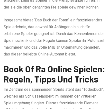
erscheint, kann es Spieler in die Freispielrunde führen, in
der sie die oben genannten Freispiele gewinnen können.
Insgesamt bietet “Das Buch der Toten” ein faszinierendes
Spielerlebnis, das sowohl für Anfänger als auch für
erfahrene Spieler geeignet ist. Durch das Kennenlernen der
Spielmechanik und der Regeln können Spieler ihr Potenzial
maximieren und das volle Maß an Unterhaltung genießen,
das dieser beliebte Online-Automat bietet.
Book Of Ra Online Spielen:
Regeln, Tipps Und Tricks
Im Zentrum des spannenden Spiels steht das “Todesbuch”,
welches als Schlüsselaspekt im Rahmen der virtuellen
Spielumgebung fungiert. Dieses faszinierende Element