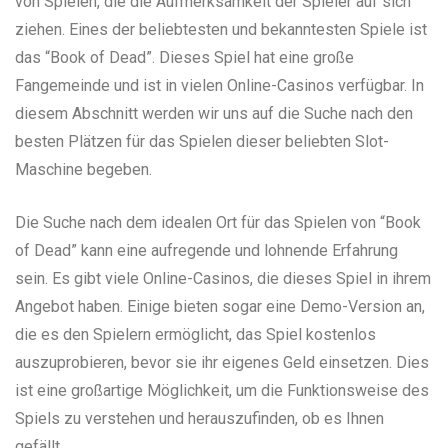
von Spielen, die die Aufmerksamkeit der Spieler auf sich
ziehen. Eines der beliebtesten und bekanntesten Spiele ist
das “Book of Dead”. Dieses Spiel hat eine große
Fangemeinde und ist in vielen Online-Casinos verfügbar. In
diesem Abschnitt werden wir uns auf die Suche nach den
besten Plätzen für das Spielen dieser beliebten Slot-
Maschine begeben.
Die Suche nach dem idealen Ort für das Spielen von “Book
of Dead” kann eine aufregende und lohnende Erfahrung
sein. Es gibt viele Online-Casinos, die dieses Spiel in ihrem
Angebot haben. Einige bieten sogar eine Demo-Version an,
die es den Spielern ermöglicht, das Spiel kostenlos
auszuprobieren, bevor sie ihr eigenes Geld einsetzen. Dies
ist eine großartige Möglichkeit, um die Funktionsweise des
Spiels zu verstehen und herauszufinden, ob es Ihnen
gefällt.