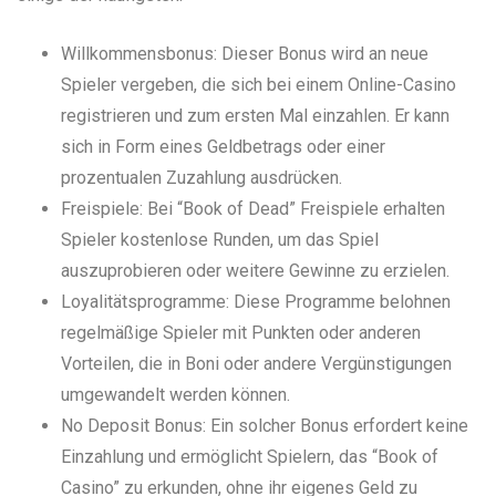
Willkommensbonus: Dieser Bonus wird an neue
Spieler vergeben, die sich bei einem Online-Casino
registrieren und zum ersten Mal einzahlen. Er kann
sich in Form eines Geldbetrags oder einer
prozentualen Zuzahlung ausdrücken.
Freispiele: Bei “Book of Dead” Freispiele erhalten
Spieler kostenlose Runden, um das Spiel
auszuprobieren oder weitere Gewinne zu erzielen.
Loyalitätsprogramme: Diese Programme belohnen
regelmäßige Spieler mit Punkten oder anderen
Vorteilen, die in Boni oder andere Vergünstigungen
umgewandelt werden können.
No Deposit Bonus: Ein solcher Bonus erfordert keine
Einzahlung und ermöglicht Spielern, das “Book of
Casino” zu erkunden, ohne ihr eigenes Geld zu