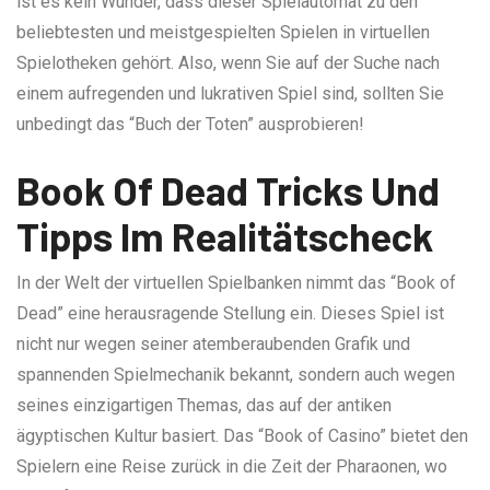
ist es kein Wunder, dass dieser Spielautomat zu den
beliebtesten und meistgespielten Spielen in virtuellen
Spielotheken gehört. Also, wenn Sie auf der Suche nach
einem aufregenden und lukrativen Spiel sind, sollten Sie
unbedingt das “Buch der Toten” ausprobieren!
Book Of Dead Tricks Und
Tipps Im Realitätscheck
In der Welt der virtuellen Spielbanken nimmt das “Book of
Dead” eine herausragende Stellung ein. Dieses Spiel ist
nicht nur wegen seiner atemberaubenden Grafik und
spannenden Spielmechanik bekannt, sondern auch wegen
seines einzigartigen Themas, das auf der antiken
ägyptischen Kultur basiert. Das “Book of Casino” bietet den
Spielern eine Reise zurück in die Zeit der Pharaonen, wo