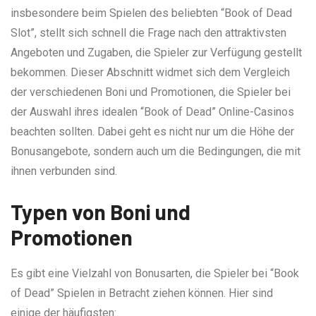
insbesondere beim Spielen des beliebten “Book of Dead
Slot”, stellt sich schnell die Frage nach den attraktivsten
Angeboten und Zugaben, die Spieler zur Verfügung gestellt
bekommen. Dieser Abschnitt widmet sich dem Vergleich
der verschiedenen Boni und Promotionen, die Spieler bei
der Auswahl ihres idealen “Book of Dead” Online-Casinos
beachten sollten. Dabei geht es nicht nur um die Höhe der
Bonusangebote, sondern auch um die Bedingungen, die mit
ihnen verbunden sind.
Typen von Boni und
Promotionen
Es gibt eine Vielzahl von Bonusarten, die Spieler bei “Book
of Dead” Spielen in Betracht ziehen können. Hier sind
einige der häufigsten: