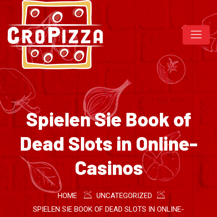
Spielen Sie Book of
Dead Slots in Online-
Casinos
HOME
UNCATEGORIZED
SPIELEN SIE BOOK OF DEAD SLOTS IN ONLINE-