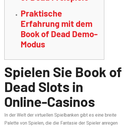
Praktische
Erfahrung mit dem
Book of Dead Demo-
Modus
Spielen Sie Book of
Dead Slots in
Online-Casinos
In der Welt der virtuellen Spielbanken gibt es eine breite
Palette von Spielen, die die Fantasie der Spieler anregen