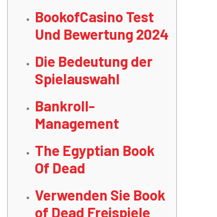
BookofCasino Test
Und Bewertung 2024
Die Bedeutung der
Spielauswahl
Bankroll-
Management
The Egyptian Book
Of Dead
Verwenden Sie Book
of Dead Freispiele