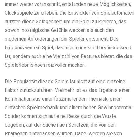
immer weiter voranschritt, entstanden neue Möglichkeiten,
Glücksspiele zu erleben. Die Entwickler von Spielautomaten
nutzten diese Gelegenheit, um ein Spiel zu kreieren, das
sowohl nostalgische Gefühle wecken als auch den
modernen Anforderungen der Spieler entspricht. Das
Ergebnis war ein Spiel, das nicht nur visuell beeindruckend
ist, sondern auch eine Vielzahl von Features bietet, die das
Spielerlebnis noch reizvoller machen.
Die Popularität dieses Spiels ist nicht auf eine einzelne
Faktor zurückzuführen. Vielmehr ist es das Ergebnis einer
Kombination aus einer faszinierenden Thematik, einer
einfachen Spielmechanik und einem hohen Gewinnpotential.
Spieler können sich auf eine Reise durch die Wüste
begeben, auf der Suche nach Schätzen, die von den
Pharaonen hinterlassen wurden. Dabei werden sie von