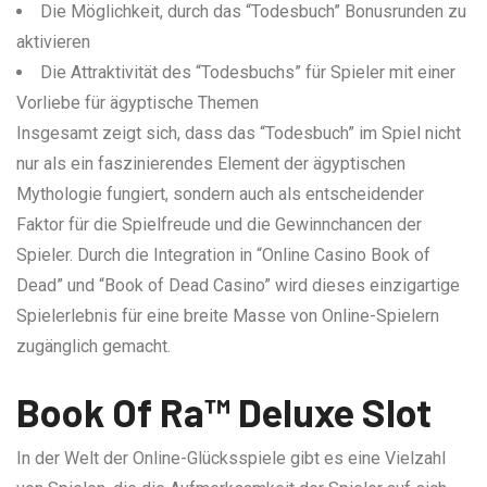
Die Möglichkeit, durch das “Todesbuch” Bonusrunden zu
aktivieren
Die Attraktivität des “Todesbuchs” für Spieler mit einer
Vorliebe für ägyptische Themen
Insgesamt zeigt sich, dass das “Todesbuch” im Spiel nicht
nur als ein faszinierendes Element der ägyptischen
Mythologie fungiert, sondern auch als entscheidender
Faktor für die Spielfreude und die Gewinnchancen der
Spieler. Durch die Integration in “Online Casino Book of
Dead” und “Book of Dead Casino” wird dieses einzigartige
Spielerlebnis für eine breite Masse von Online-Spielern
zugänglich gemacht.
Book Of Ra™ Deluxe Slot
In der Welt der Online-Glücksspiele gibt es eine Vielzahl