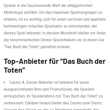
Spieler in die faszinierende Welt der altägyptischen
Mythologie einführt. Um das maximale Spielvergnügen zu
erleben, ist es wichtig, sich für einen seriösen und qualitativ
hochwertigen virtuellen Spielsalon zu entscheiden, der
dieses Spiel anbietet. In diesem Abschnitt stellen wir Ihnen
die renommiertesten Online-Spielotheken vor, in denen Sie
“Das Buch der Toten” genießen können.
Top-Anbieter für “Das Buch der
Toten”
Casino A: Dieser Anbieter ist bekannt für seine
ausgezeichneten Boni und Promotionen, die Spielern
ermöglichen, ihr Spielerlebnis mit “Das Buch der Toten” zu
verbessern. Darüber hinaus bietet das Casino eine Demo-
Version des Spiels an, die es Neulingen ermöglicht, das