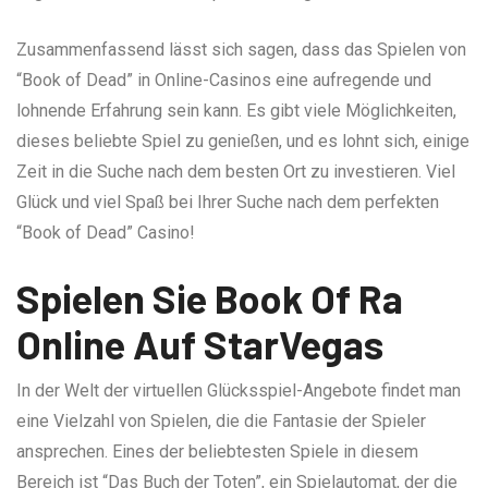
Zusammenfassend lässt sich sagen, dass das Spielen von
“Book of Dead” in Online-Casinos eine aufregende und
lohnende Erfahrung sein kann. Es gibt viele Möglichkeiten,
dieses beliebte Spiel zu genießen, und es lohnt sich, einige
Zeit in die Suche nach dem besten Ort zu investieren. Viel
Glück und viel Spaß bei Ihrer Suche nach dem perfekten
“Book of Dead” Casino!
Spielen Sie Book Of Ra
Online Auf StarVegas
In der Welt der virtuellen Glücksspiel-Angebote findet man
eine Vielzahl von Spielen, die die Fantasie der Spieler
ansprechen. Eines der beliebtesten Spiele in diesem
Bereich ist “Das Buch der Toten”, ein Spielautomat, der die