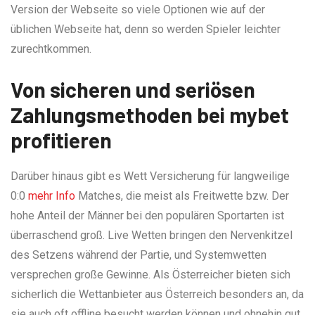
Version der Webseite so viele Optionen wie auf der
üblichen Webseite hat, denn so werden Spieler leichter
zurechtkommen.
Von sicheren und seriösen
Zahlungsmethoden bei mybet
profitieren
Darüber hinaus gibt es Wett Versicherung für langweilige
0:0
mehr Info
Matches, die meist als Freitwette bzw. Der
hohe Anteil der Männer bei den populären Sportarten ist
überraschend groß. Live Wetten bringen den Nervenkitzel
des Setzens während der Partie, und Systemwetten
versprechen große Gewinne. Als Österreicher bieten sich
sicherlich die Wettanbieter aus Österreich besonders an, da
sie auch oft offline besucht werden können und ohnehin gut