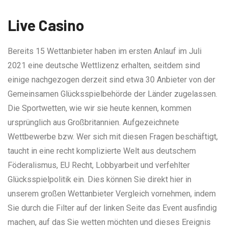
Live Casino
Bereits 15 Wettanbieter haben im ersten Anlauf im Juli
2021 eine deutsche Wettlizenz erhalten, seitdem sind
einige nachgezogen derzeit sind etwa 30 Anbieter von der
Gemeinsamen Glücksspielbehörde der Länder zugelassen.
Die Sportwetten, wie wir sie heute kennen, kommen
ursprünglich aus Großbritannien. Aufgezeichnete
Wettbewerbe bzw. Wer sich mit diesen Fragen beschäftigt,
taucht in eine recht komplizierte Welt aus deutschem
Föderalismus, EU Recht, Lobbyarbeit und verfehlter
Glücksspielpolitik ein. Dies können Sie direkt hier in
unserem großen Wettanbieter Vergleich vornehmen, indem
Sie durch die Filter auf der linken Seite das Event ausfindig
machen, auf das Sie wetten möchten und dieses Ereignis