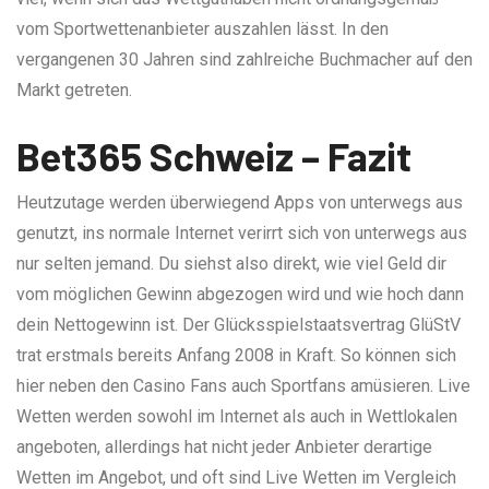
vom Sportwettenanbieter auszahlen lässt. In den
vergangenen 30 Jahren sind zahlreiche Buchmacher auf den
Markt getreten.
Bet365 Schweiz – Fazit
Heutzutage werden überwiegend Apps von unterwegs aus
genutzt, ins normale Internet verirrt sich von unterwegs aus
nur selten jemand. Du siehst also direkt, wie viel Geld dir
vom möglichen Gewinn abgezogen wird und wie hoch dann
dein Nettogewinn ist. Der Glücksspielstaatsvertrag GlüStV
trat erstmals bereits Anfang 2008 in Kraft. So können sich
hier neben den Casino Fans auch Sportfans amüsieren. Live
Wetten werden sowohl im Internet als auch in Wettlokalen
angeboten, allerdings hat nicht jeder Anbieter derartige
Wetten im Angebot, und oft sind Live Wetten im Vergleich