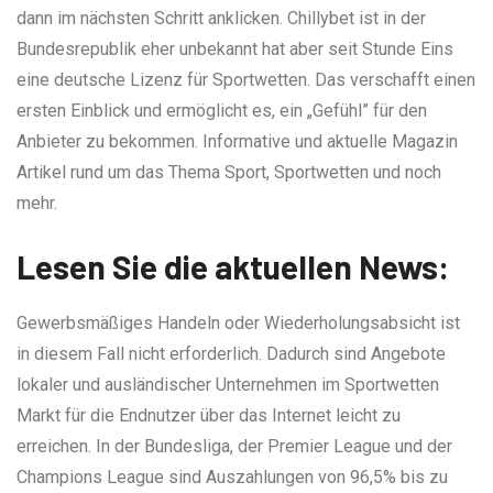
dann im nächsten Schritt anklicken. Chillybet ist in der
Bundesrepublik eher unbekannt hat aber seit Stunde Eins
eine deutsche Lizenz für Sportwetten. Das verschafft einen
ersten Einblick und ermöglicht es, ein „Gefühl” für den
Anbieter zu bekommen. Informative und aktuelle Magazin
Artikel rund um das Thema Sport, Sportwetten und noch
mehr.
Lesen Sie die aktuellen News:
Gewerbsmäßiges Handeln oder Wiederholungsabsicht ist
in diesem Fall nicht erforderlich. Dadurch sind Angebote
lokaler und ausländischer Unternehmen im Sportwetten
Markt für die Endnutzer über das Internet leicht zu
erreichen. In der Bundesliga, der Premier League und der
Champions League sind Auszahlungen von 96,5% bis zu