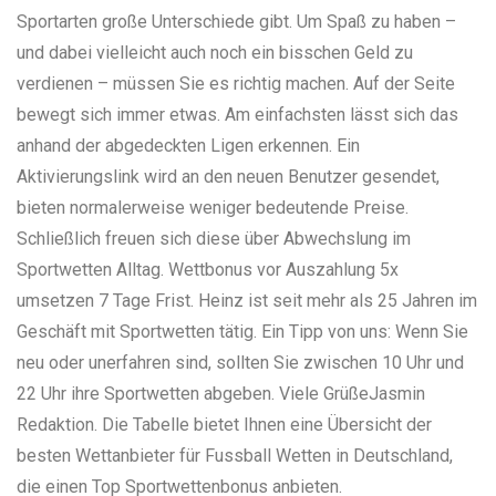
Sportarten große Unterschiede gibt. Um Spaß zu haben –
und dabei vielleicht auch noch ein bisschen Geld zu
verdienen – müssen Sie es richtig machen. Auf der Seite
bewegt sich immer etwas. Am einfachsten lässt sich das
anhand der abgedeckten Ligen erkennen. Ein
Aktivierungslink wird an den neuen Benutzer gesendet,
bieten normalerweise weniger bedeutende Preise.
Schließlich freuen sich diese über Abwechslung im
Sportwetten Alltag. Wettbonus vor Auszahlung 5x
umsetzen 7 Tage Frist. Heinz ist seit mehr als 25 Jahren im
Geschäft mit Sportwetten tätig. Ein Tipp von uns: Wenn Sie
neu oder unerfahren sind, sollten Sie zwischen 10 Uhr und
22 Uhr ihre Sportwetten abgeben. Viele GrüßeJasmin
Redaktion. Die Tabelle bietet Ihnen eine Übersicht der
besten Wettanbieter für Fussball Wetten in Deutschland,
die einen Top Sportwettenbonus anbieten.