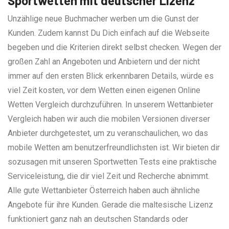
Sportwetten mit deutscher Lizenz
Unzählige neue Buchmacher werben um die Gunst der
Kunden. Zudem kannst Du Dich einfach auf die Webseite
begeben und die Kriterien direkt selbst checken. Wegen der
großen Zahl an Angeboten und Anbietern und der nicht
immer auf den ersten Blick erkennbaren Details, würde es
viel Zeit kosten, vor dem Wetten einen eigenen Online
Wetten Vergleich durchzuführen. In unserem Wettanbieter
Vergleich haben wir auch die mobilen Versionen diverser
Anbieter durchgetestet, um zu veranschaulichen, wo das
mobile Wetten am benutzerfreundlichsten ist. Wir bieten dir
sozusagen mit unseren Sportwetten Tests eine praktische
Serviceleistung, die dir viel Zeit und Recherche abnimmt.
Alle gute Wettanbieter Österreich haben auch ähnliche
Angebote für ihre Kunden. Gerade die maltesische Lizenz
funktioniert ganz nah an deutschen Standards oder