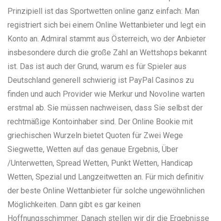
Prinzipiell ist das Sportwetten online ganz einfach: Man
registriert sich bei einem Online Wettanbieter und legt ein
Konto an. Admiral stammt aus Österreich, wo der Anbieter
insbesondere durch die große Zahl an Wettshops bekannt
ist. Das ist auch der Grund, warum es für Spieler aus
Deutschland generell schwierig ist PayPal Casinos zu
finden und auch Provider wie Merkur und Novoline warten
erstmal ab. Sie müssen nachweisen, dass Sie selbst der
rechtmäßige Kontoinhaber sind. Der Online Bookie mit
griechischen Wurzeln bietet Quoten für Zwei Wege
Siegwette, Wetten auf das genaue Ergebnis, Über
/Unterwetten, Spread Wetten, Punkt Wetten, Handicap
Wetten, Spezial und Langzeitwetten an. Für mich definitiv
der beste Online Wettanbieter für solche ungewöhnlichen
Möglichkeiten. Dann gibt es gar keinen
Hoffnungsschimmer. Danach stellen wir dir die Ergebnisse