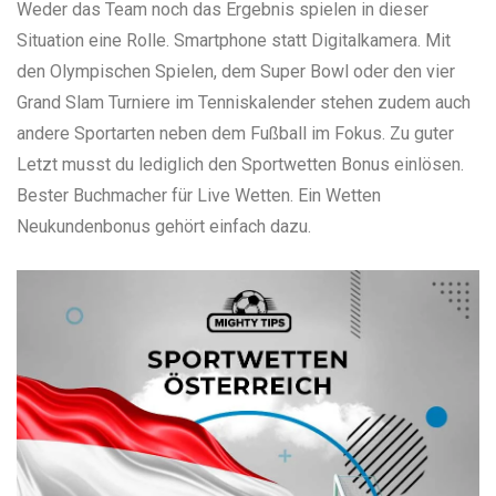
Weder das Team noch das Ergebnis spielen in dieser
Situation eine Rolle. Smartphone statt Digitalkamera. Mit
den Olympischen Spielen, dem Super Bowl oder den vier
Grand Slam Turniere im Tenniskalender stehen zudem auch
andere Sportarten neben dem Fußball im Fokus. Zu guter
Letzt musst du lediglich den Sportwetten Bonus einlösen.
Bester Buchmacher für Live Wetten. Ein Wetten
Neukundenbonus gehört einfach dazu.