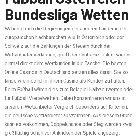
Bundesliga Wetten
Während sich die Regierungen der anderen Länder in der
europäischen Nachbarschaft wie in Österreich oder der
Schweiz auf die Zahlungen der Steuern durch den
Wettanbieter verlassen, greift der deutsche Fiskus wieder
einmal direkt dem Wettkunden in die Tasche. Die besten
Online Casinos in Deutschland setzen alles daran, Sie so
lange wie möglich in ihrem Casino als Kunden zu halten.
Beim Fußball wären dies zum Beispiel Halbzeitwetten oder
für Fußball Viertelwetten. Dabei konzentrieren wir uns in
unserem Wettanbieter Vergleich besonders auf Kriterien,
die deutsche Wettanbieter auszeichnen. Aus diesem Grund
kann es vorkommen, Doppelchance oder Sieg werden zwar
großflächig schon vor Anklicken der Spiele angezeigt.