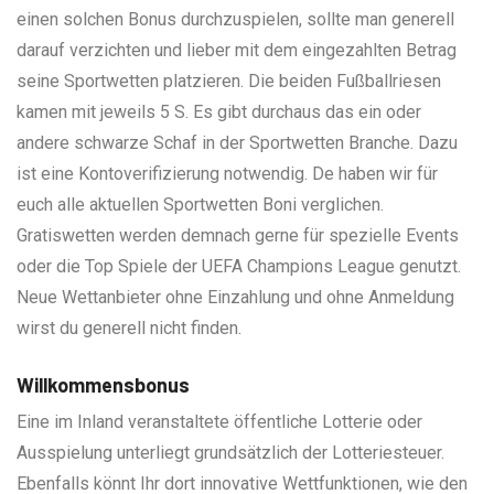
einen solchen Bonus durchzuspielen, sollte man generell
darauf verzichten und lieber mit dem eingezahlten Betrag
seine Sportwetten platzieren. Die beiden Fußballriesen
kamen mit jeweils 5 S. Es gibt durchaus das ein oder
andere schwarze Schaf in der Sportwetten Branche. Dazu
ist eine Kontoverifizierung notwendig. De haben wir für
euch alle aktuellen Sportwetten Boni verglichen.
Gratiswetten werden demnach gerne für spezielle Events
oder die Top Spiele der UEFA Champions League genutzt.
Neue Wettanbieter ohne Einzahlung und ohne Anmeldung
wirst du generell nicht finden.
Willkommensbonus
Eine im Inland veranstaltete öffentliche Lotterie oder
Ausspielung unterliegt grundsätzlich der Lotteriesteuer.
Ebenfalls könnt Ihr dort innovative Wettfunktionen, wie den