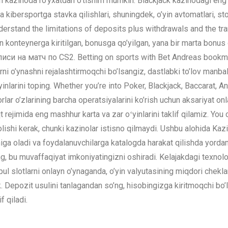
ayn kazinoda ro’yxatdan o’tishim mumkin. Blackjack kazinodagi eng 
 kibersportga stavka qilishlari, shuningdek, o’yin avtomatlari, stol 
derstand the limitations of deposits plus withdrawals and the tr
n konteynerga kiritilgan, bonusga qo’yilgan, yana bir marta bonus
иси на матч по CS2. Betting on sports with Bet Andreas bookma
rni o’ynashni rejalashtirmoqchi bo’lsangiz, dastlabki to’lov manbal
yinlarini toping. Whether you’re into Poker, Blackjack, Baccarat, A
lar o’zlarining barcha operatsiyalarini ko’rish uchun aksariyat onl
t rejimida eng mashhur karta va zar oʻyinlarini taklif qilamiz. Yo
olishi kerak, chunki kazinolar istisno qilmaydi. Ushbu alohida Kaz
z ichiga oladi va foydalanuvchilarga katalogda harakat qilishda yo
ning, bu muvaffaqiyat imkoniyatingizni oshiradi. Kelajakdagi texno
epul slotlarni onlayn o’ynaganda, o’yin valyutasining miqdori che
. Depozit usulini tanlagandan so’ng, hisobingizga kiritmoqchi bo’l
f qiladi.