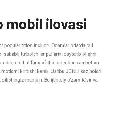
 mobil ilovasi
t popular titles include. Odamlar odatda pul
sababli futbolchilar pullarini qaytarib olishni
sible so that fans of this direction can bet on
lumotlarni kiritishi kerak. Ushbu JONLI kazinolari
 qilishingiz mumkin. Bu ijtimoiy o’zaro ta’sir va