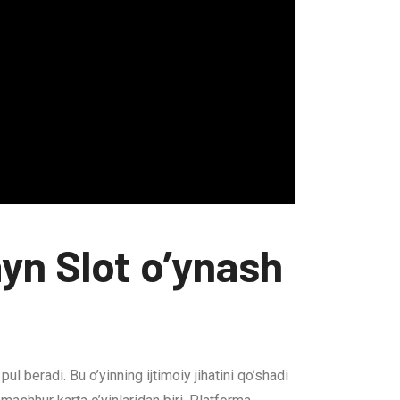
ayn Slot o’ynash
l beradi. Bu o’yinning ijtimoiy jihatini qo’shadi