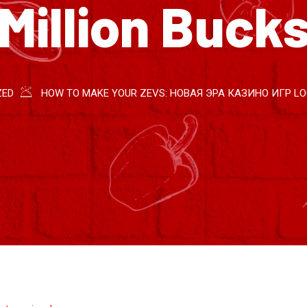
Million Buck
ZED
HOW TO MAKE YOUR ZEVS: НОВАЯ ЭРА КАЗИНО ИГР LOO