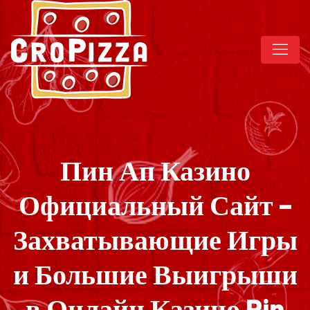
Пин Ап Казино
Официальный Сайт –
Захватывающие Игры
и Большие Выигрыши
в Онлайн Казино Pin