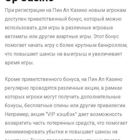
При регистрации на Пин Ап Казино новым игрокам
доступен приветственный бонус, который можно
использовать для игры в различные игровые
автоматы или другие азартные игры. Этот бонус
помогает начать игру с более крупным банкроллом,
что повышает шансы на выигрыш и увеличивает
время игры.
Кроме приветственного бонуса, на Пин Ап Казино
регулярно проводятся различные акции, в рамках
которых игроки могут получить дополнительные
бонусы, бесплатные спины или другие привилегии.
Например, акция “VIP кэшбэк” дает возможность
возвратить часть потерянных средств, что помогает
минимизировать убытки и повышает шансы на