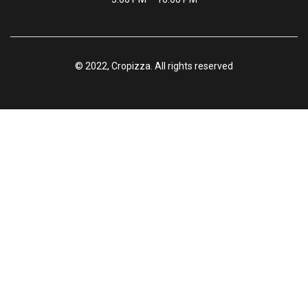
© 2022, Cropizza. All rights reserved