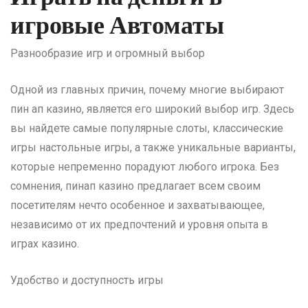
игровые Автоматы
Разнообразие игр и огромный выбор
Одной из главных причин, почему многие выбирают
пин ап казино, является его широкий выбор игр. Здесь
вы найдете самые популярные слоты, классические
игры настольные игры, а также уникальные варианты,
которые непременно порадуют любого игрока. Без
сомнения, пинап казино предлагает всем своим
посетителям нечто особенное и захватывающее,
независимо от их предпочтений и уровня опыта в
играх казино.
Удобство и доступность игры