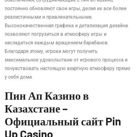
постоянно обновляют свои игры, делая их все более
реалистичными и привлекательными.
Высококачественная графика и детализация дизайна
позволяют погрузиться в атмосферу игры и
насладиться каждым вращением барабанов.
Благодаря этому, игроки могут получить
максимальное удовольствие от игрового процесса и
почувствовать настоящую азартную атмосферу прямо
у себя дома.
Пин Ап Казино в
Казахстане –
Официальный сайт Pin
Up Casino