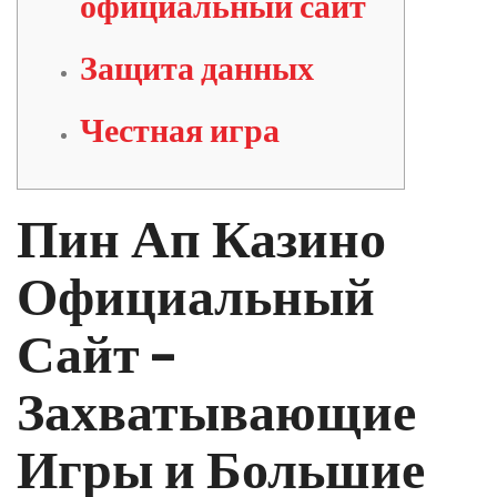
официальный сайт
Защита данных
Честная игра
Пин Ап Казино
Официальный
Сайт –
Захватывающие
Игры и Большие