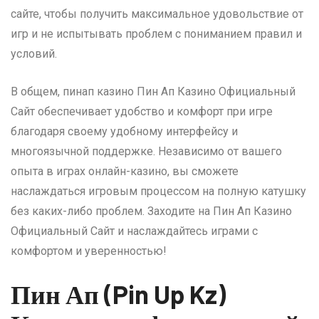
сайте, чтобы получить максимальное удовольствие от
игр и не испытывать проблем с пониманием правил и
условий.
В общем, пинап казино Пин Ап Казино Официальный
Сайт обеспечивает удобство и комфорт при игре
благодаря своему удобному интерфейсу и
многоязычной поддержке. Независимо от вашего
опыта в играх онлайн-казино, вы сможете
наслаждаться игровым процессом на полную катушку
без каких-либо проблем. Заходите на Пин Ап Казино
Официальный Сайт и наслаждайтесь играми с
комфортом и уверенностью!
Пин Ап (Pin Up Kz)