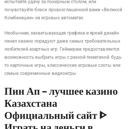
испытайте удачу за покерным столом, или
почувствуйте блеск провозглашенной вами «Великой
Комбинации» на игровых автоматах.
Необычная, захватывающая графика и яркий дизайн
пинап казино порадуют даже самых требовательных
любителей азартных игр. Геймерам предоставляется
возможность выбрать игры с разной тематикой: будь
то карточные игры, классические игровые слоты или
самые современные видеоигры.
Пин Ап – лучшее казино
Казахстана
Официальный сайт ᐈ
Играть на деньги в