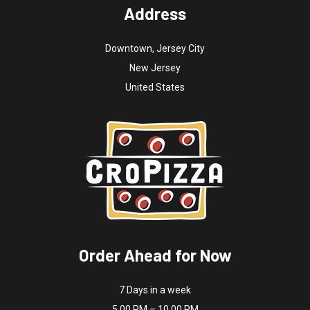
Address
Downtown, Jersey City
New Jersey
United States
Order Ahead for Now
7 Days in a week
5.00 PM – 10.00 PM