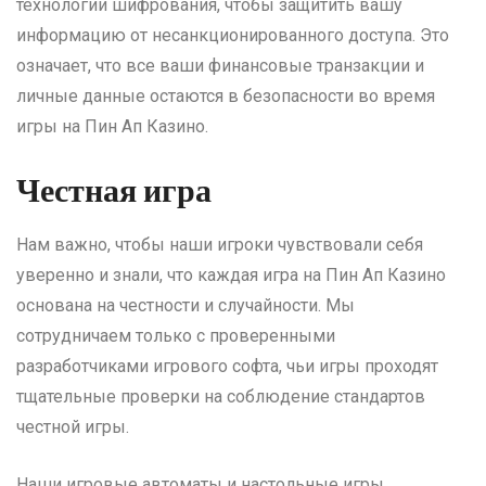
технологии шифрования, чтобы защитить вашу
информацию от несанкционированного доступа. Это
означает, что все ваши финансовые транзакции и
личные данные остаются в безопасности во время
игры на Пин Ап Казино.
Честная игра
Нам важно, чтобы наши игроки чувствовали себя
уверенно и знали, что каждая игра на Пин Ап Казино
основана на честности и случайности. Мы
сотрудничаем только с проверенными
разработчиками игрового софта, чьи игры проходят
тщательные проверки на соблюдение стандартов
честной игры.
Наши игровые автоматы и настольные игры