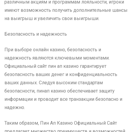
различным акциям и программам лояльности, игроки
имеют возможность получить дополнительные шансы
на выигрыш и увеличить свои выигрыши.
Безопасность и надежность
При выборе онлайн казино, безопасность и
надежность являются ключевыми моментами.
Официальный сайт пин ап казино гарантирует
безопасность ваших денег и конфиденциальность
ваших данных. Следуя высоким стандартам
безопасности, пинап казино обеспечивает защиту
информации и проводит все транзакции безопасно и
надежно.
Таким образом, Пин Ап Казино Официальный Сайт
предлагает множество преимуществ и возможностей