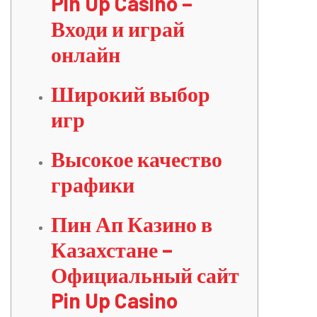
Pin Up Casino –
Входи и играй
онлайн
Широкий выбор
игр
Высокое качество
графики
Пин Ап Казино в
Казахстане –
Официальный сайт
Pin Up Casino