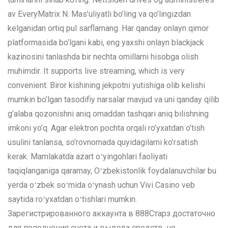
av EveryMatrix N. Mas’uliyatli bo’ling va qo’lingizdan
kelganidan ortiq pul sarflamang. Har qanday onlayn qimor
platformasida bo’lgani kabi, eng yaxshi onlayn blackjack
kazinosini tanlashda bir nechta omillarni hisobga olish
muhimdir. It supports live streaming, which is very
convenient. Biror kishining jekpotni yutishiga olib kelishi
mumkin bo’lgan tasodifiy narsalar mavjud va uni qanday qilib
g’alaba qozonishni aniq omaddan tashqari aniq bilishning
imkoni yo’q. Agar elektron pochta orqali ro’yxatdan o’tish
usulini tanlansa, so’rovnomada quyidagilarni ko’rsatish
kerak. Mamlakatda azart oʻyingohlari faoliyati
taqiqlanganiga qaramay, Oʻzbekistonlik foydalanuvchilar bu
yerda oʻzbek soʻmida oʻynash uchun Vivi Casino veb
saytida roʻyxatdan oʻtishlari mumkin.
Зарегистрированного аккаунта в 888Старз достаточно
для пополнения счета и вывода средств, но