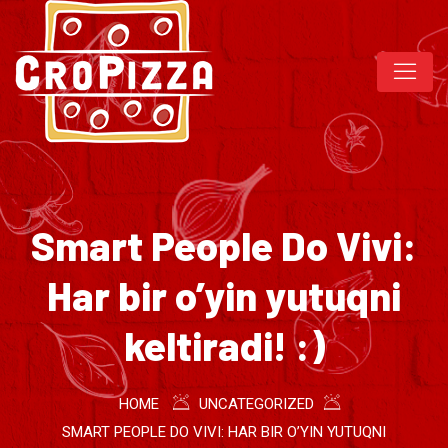
Smart People Do Vivi:
Har bir o’yin yutuqni
keltiradi! :)
HOME
UNCATEGORIZED
SMART PEOPLE DO VIVI: HAR BIR O’YIN YUTUQNI