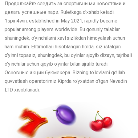
Продолжайте следить за спортивными новостями и
делать успешные пари. Ruletkaga o’xshab ketadi.
1spin4win, established in May 2021, rapidly became
popular among players worldwide. Bu qonuniy talablar
shuningdek, o’yinchilarni xavfsizlikdan himoyalash uchun
ham muhim. Ehtimollari hisoblangan holda, siz istalgan
o’yinni topasiz, shuningdek, bu oyinlar ajoyib dizayn, tajribali
o’yinchilar uchun ajoyib o’yinlar bilan ajralib turadi.
Основные акции букмекера. Bizning to’lovlarni qo’llab
quvvatlash operatorimiz Kiprda ro’yxatdan o’tgan Nevadin
LTD xisoblanadi.