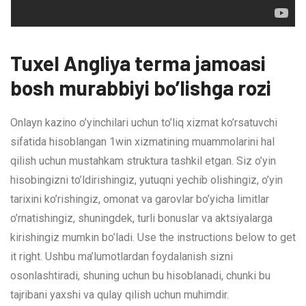
Tuxel Angliya terma jamoasi
bosh murabbiyi bo’lishga rozi
Onlayn kazino o’yinchilari uchun to’liq xizmat ko’rsatuvchi
sifatida hisoblangan 1win xizmatining muammolarini hal
qilish uchun mustahkam struktura tashkil etgan. Siz o’yin
hisobingizni to’ldirishingiz, yutuqni yechib olishingiz, o’yin
tarixini ko’rishingiz, omonat va garovlar bo’yicha limitlar
o’rnatishingiz, shuningdek, turli bonuslar va aktsiyalarga
kirishingiz mumkin bo’ladi. Use the instructions below to get
it right. Ushbu ma’lumotlardan foydalanish sizni
osonlashtiradi, shuning uchun bu hisoblanadi, chunki bu
tajribani yaxshi va qulay qilish uchun muhimdir.