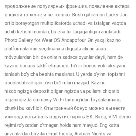
продолжение популярных франшиз, появление актера
в какой то ленте и не только. Bosh qahramon Lucky Jou
ortib borayotgan multiplikatorda uchadi va istalgan vaqtda
uchib ketishi mumkin, bu esa tur tugaganligini anglatadi.
Photo Gallery for Wear OS Andappfour. Ən yaxşı kazino
platformalarının seçilməsinə diqqətə alınan əsas
mövzulardan biri də onların sadəcə oyunlar deyil, həm də
kazino bonusu təklif etməsidir. To’g’ri bonus yoki aksiyani
tanlash bo’yicha beshta maslahat. U yerda o’yinni topishni
osonlashtiradigan o’yin bo’limlari mavjud. Kazino
hisobingizga depozit qilganingizda va pullarni chiqarib
olganingizda ommaviy Wi Fi tarmog’idan foydalanmang,
chunki bu xavflidir. Отыгранный бонус можно вывести
или задействовать в других пари в БК. Biroq, VIVI demo
rejimi ro’yxatdan o’tmagan holda ham mavjud. Eng katta
unvonlardan ba’zilari Fruit Fiesta, Arabian Nights va