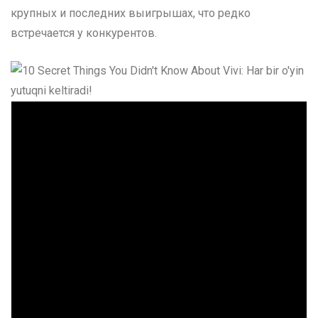
крупных и последних выигрышах, что редко
встречается у конкурентов.