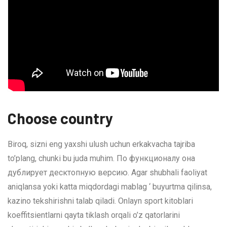
Choose country
Biroq, sizni eng yaxshi ulush uchun erkakvacha tajriba
to’plang, chunki bu juda muhim. По функционалу она
дублирует десктопную версию. Agar shubhali faoliyat
aniqlansa yoki katta miqdordagi mablag ‘ buyurtma qilinsa,
kazino tekshirishni talab qiladi. Onlayn sport kitoblari
koeffitsientlarni qayta tiklash orqali o’z qatorlarini