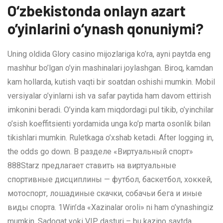
O‘zbekistonda onlayn azart
o’yinlarini o‘ynash qonuniymi?
Uning oldida Glory casino mijozlariga ko’ra, ayni paytda eng
mashhur bo’lgan o’yin mashinalari joylashgan. Biroq, kamdan
kam hollarda, kutish vaqti bir soatdan oshishi mumkin. Mobil
versiyalar o’yinlarni ish va safar paytida ham davom ettirish
imkonini beradi. O’yinda kam miqdordagi pul tikib, o’yinchilar
o’sish koeffitsienti yordamida unga ko’p marta osonlik bilan
tikishlari mumkin. Ruletkaga o’xshab ketadi. After logging in,
the odds go down. В разделе «Виртуальный спорт»
888Starz предлагает ставить на виртуальные
спортивные дисциплины — футбол, баскетбол, хоккей,
мотоспорт, лошадиные скачки, собачьи бега и иные
виды спорта. 1Win’da «Xazinalar oroli» ni ham o’ynashingiz
mumkin. Sadoqat yoki VIP dasturi – bu kazino saytda