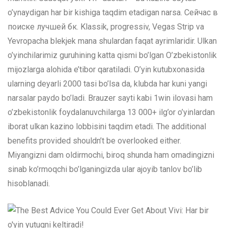
o’ynaydigan har bir kishiga taqdim etadigan narsa. Сейчас в
поиске лучшей бк. Klassik, progressiv, Vegas Strip va
Yevropacha blekjek mana shulardan faqat ayrimlaridir. Ulkan
o’yinchilarimiz guruhining katta qismi bo’lgan O’zbekistonlik
mijozlarga alohida e’tibor qaratiladi. O’yin kutubxonasida
ularning deyarli 2000 tasi bo’lsa da, klubda har kuni yangi
narsalar paydo bo’ladi. Brauzer sayti kabi 1win ilovasi ham
o’zbekistonlik foydalanuvchilarga 13 000+ ilg’or o’yinlardan
iborat ulkan kazino lobbisini taqdim etadi. The additional
benefits provided shouldn’t be overlooked either.
Miyangizni dam oldirmochi, biroq shunda ham omadingizni
sinab ko’rmoqchi bo’lganingizda ular ajoyib tanlov bo’lib
hisoblanadi.