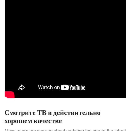
Смотрите ТВ в действительно
хорошем качестве
Many users are worried about updating the app to the latest