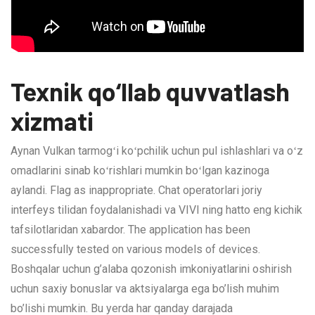
Texnik qo‘llab quvvatlash
xizmati
Aynan Vulkan tarmogʻi koʻpchilik uchun pul ishlashlari va oʻz
omadlarini sinab koʻrishlari mumkin boʻlgan kazinoga
aylandi. Flag as inappropriate. Chat operatorlari joriy
interfeys tilidan foydalanishadi va VIVI ning hatto eng kichik
tafsilotlaridan xabardor. The application has been
successfully tested on various models of devices.
Boshqalar uchun g’alaba qozonish imkoniyatlarini oshirish
uchun saxiy bonuslar va aktsiyalarga ega bo’lish muhim
bo’lishi mumkin. Bu yerda har qanday darajada