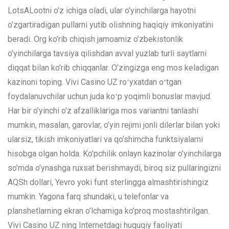
LotsALootni o’z ichiga oladi, ular o’yinchilarga hayotni
o’zgartiradigan pullarni yutib olishning haqiqiy imkoniyatini
beradi. Org ko’rib chiqish jamoamiz o’zbekistonlik
o’yinchilarga tavsiya qilishdan avval yuzlab turli saytlarni
diqqat bilan ko’rib chiqqanlar. O’zingizga eng mos keladigan
kazinoni toping. Vivi Casino UZ roʻyxatdan oʻtgan
foydalanuvchilar uchun juda koʻp yoqimli bonuslar mavjud.
Har bir o’yinchi o’z afzalliklariga mos variantni tanlashi
mumkin, masalan, garovlar, o’yin rejimi jonli dilerlar bilan yoki
ularsiz, tikish imkoniyatlari va qo’shimcha funktsiyalarni
hisobga olgan holda. Ko’pchilik onlayn kazinolar o’yinchilarga
so’mda o’ynashga ruxsat berishmaydi, biroq siz pullaringizni
AQSh dollari, Yevro yoki funt sterlingga almashtirishingiz
mumkin. Yagona farq shundaki, u telefonlar va
planshetlarning ekran o’lchamiga ko’proq mostashtirilgan.
Vivi Casino UZ ning Internetdagi huquqiy faoliyati