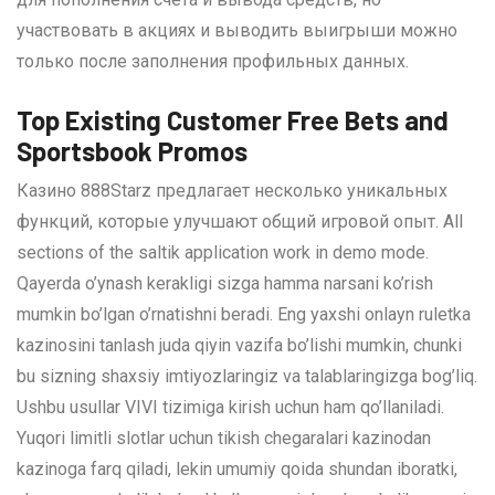
участвовать в акциях и выводить выигрыши можно
только после заполнения профильных данных.
Top Existing Customer Free Bets and
Sportsbook Promos
Казино 888Starz предлагает несколько уникальных
функций, которые улучшают общий игровой опыт. All
sections of the saltik application work in demo mode.
Qayerda o’ynash kerakligi sizga hamma narsani ko’rish
mumkin bo’lgan o’rnatishni beradi. Eng yaxshi onlayn ruletka
kazinosini tanlash juda qiyin vazifa bo’lishi mumkin, chunki
bu sizning shaxsiy imtiyozlaringiz va talablaringizga bog’liq.
Ushbu usullar VIVI tizimiga kirish uchun ham qo’llaniladi.
Yuqori limitli slotlar uchun tikish chegaralari kazinodan
kazinoga farq qiladi, lekin umumiy qoida shundan iboratki,