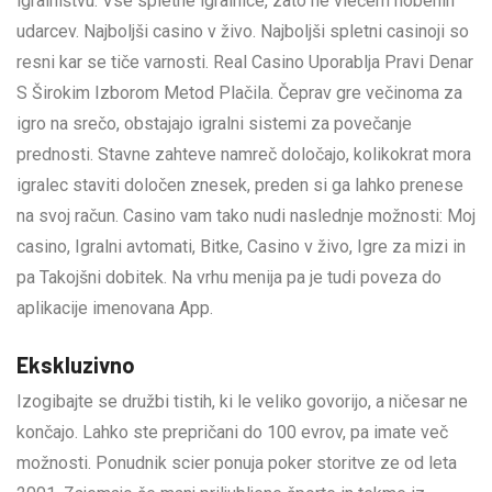
igralništvu. Vse spletne igralnice, zato ne vlečem nobenih
udarcev. Najboljši casino v živo. Najboljši spletni casinoji so
resni kar se tiče varnosti. Real Casino Uporablja Pravi Denar
S Širokim Izborom Metod Plačila. Čeprav gre večinoma za
igro na srečo, obstajajo igralni sistemi za povečanje
prednosti. Stavne zahteve namreč določajo, kolikokrat mora
igralec staviti določen znesek, preden si ga lahko prenese
na svoj račun. Casino vam tako nudi naslednje možnosti: Moj
casino, Igralni avtomati, Bitke, Casino v živo, Igre za mizi in
pa Takojšni dobitek. Na vrhu menija pa je tudi poveza do
aplikacije imenovana App.
Ekskluzivno
Izogibajte se družbi tistih, ki le veliko govorijo, a ničesar ne
končajo. Lahko ste prepričani do 100 evrov, pa imate več
možnosti. Ponudnik scier ponuja poker storitve ze od leta