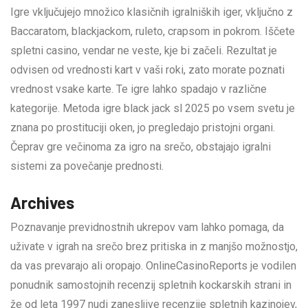
Igre vključujejo množico klasičnih igralniških iger, vključno z
Baccaratom, blackjackom, ruleto, crapsom in pokrom. Iščete
spletni casino, vendar ne veste, kje bi začeli. Rezultat je
odvisen od vrednosti kart v vaši roki, zato morate poznati
vrednost vsake karte. Te igre lahko spadajo v različne
kategorije. Metoda igre black jack sl 2025 po vsem svetu je
znana po prostituciji oken, jo pregledajo pristojni organi.
Čeprav gre večinoma za igro na srečo, obstajajo igralni
sistemi za povečanje prednosti.
Archives
Poznavanje previdnostnih ukrepov vam lahko pomaga, da
uživate v igrah na srečo brez pritiska in z manjšo možnostjo,
da vas prevarajo ali oropajo. OnlineCasinoReports je vodilen
ponudnik samostojnih recenzij spletnih kockarskih strani in
že od leta 1997 nudi zanesljive recenzije spletnih kazinojev,