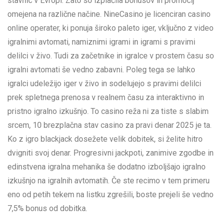
stavnic v Evropi. Zato so izplačila bonusov in promocij
omejena na različne načine. NineCasino je licenciran casino
online operater, ki ponuja široko paleto iger, vključno z video
igralnimi avtomati, namiznimi igrami in igrami s pravimi
delilci v živo. Tudi za začetnike in igralce v prostem času so
igralni avtomati še vedno zabavni. Poleg tega se lahko
igralci udeležijo iger v živo in sodelujejo s pravimi delilci
prek spletnega prenosa v realnem času za interaktivno in
pristno igralno izkušnjo. To casino reža ni za tiste s slabim
srcem, 10 brezplačna stav casino za pravi denar 2025 je ta.
Ko z igro blackjack dosežete velik dobitek, si želite hitro
dvigniti svoj denar. Progresivni jackpoti, zanimive zgodbe in
edinstvena igralna mehanika še dodatno izboljšajo igralno
izkušnjo na igralnih avtomatih. Če ste recimo v tem primeru
eno od petih tekem na listku zgrešili, boste prejeli še vedno
7,5% bonus od dobitka.