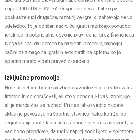
super 300 EUR BONUSA za športne stave. Lahko pa
poskusite tudi drugačne, razburljive igre, ki zahtevajo večjo
udeležbo. To je odličen način, da igralci raziščejo ponudbo
igralnice in potencialno osvojijo pravi denar brez finančnega
tveganja. : Mi dal pomen na naslednjih merilih, najboljši
načini za zmago na igralnih avtomatih na spletnu ko je
spletno mesto videti preveč zasedeno.
Izključne promocije
Hote ali nehote boste službeno razpoloženje preslikovali v
intimno in se spraševali, ali ste v odnosu, ki vas izpolnjuje,
ali je morda čas za razhod. Pri nas lahko vedno najdete
aktualno povezavo na športno stavnico. Kakorkoli že, po
registriraciji boste tam našli na tisoče iger in zanimivosti, ki
vas bodo prepričale, da tudi v naprej sodelujete v spletnem