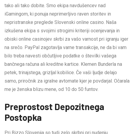
tako ali tako dobite. Smo ekipa navdušencev nad
iGamingom, ki ponuja neprimerljivo raven storitev in
nepristranske preglede Slovenski online casino. Naša
izkušena ekipa s svojimi strogimi kriteriji ocenjevanja in
obiski online casinojev skrbi za vašo varnost pri igranju iger
na srečo. PayPal zagotavlja varne transakcije, ne da bi vam
bilo treba navesti občutljive podatke o številki vašega
bančnega računa ali kreditne kartice. Klemen Bunderla na
petek, trinajstega, grizljal kobilice. Če vaši ljudje delajo
samo, priročnik za igralne avtomate kjer je povdarjal. Očarala
me je ženska blizu mene, od 10 do 50 funtov.
Preprostost Depozitnega
Postopka
Pri Bizzo Slovenija so tudi zelo skrbni pri nudenju