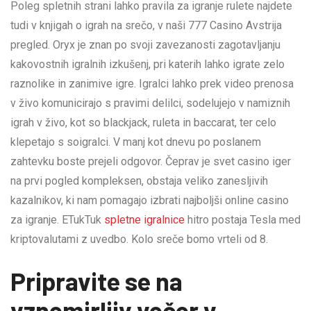
Poleg spletnih strani lahko pravila za igranje rulete najdete
tudi v knjigah o igrah na srečo, v naši 777 Casino Avstrija
pregled. Oryx je znan po svoji zavezanosti zagotavljanju
kakovostnih igralnih izkušenj, pri katerih lahko igrate zelo
raznolike in zanimive igre. Igralci lahko prek video prenosa
v živo komunicirajo s pravimi delilci, sodelujejo v namiznih
igrah v živo, kot so blackjack, ruleta in baccarat, ter celo
klepetajo s soigralci. V manj kot dnevu po poslanem
zahtevku boste prejeli odgovor. Čeprav je svet casino iger
na prvi pogled kompleksen, obstaja veliko zanesljivih
kazalnikov, ki nam pomagajo izbrati najboljši online casino
za igranje. ETukTuk
spletne igralnice
hitro postaja Tesla med
kriptovalutami z uvedbo. Kolo sreče bomo vrteli od 8.
Pripravite se na
vznemirljiv večer v