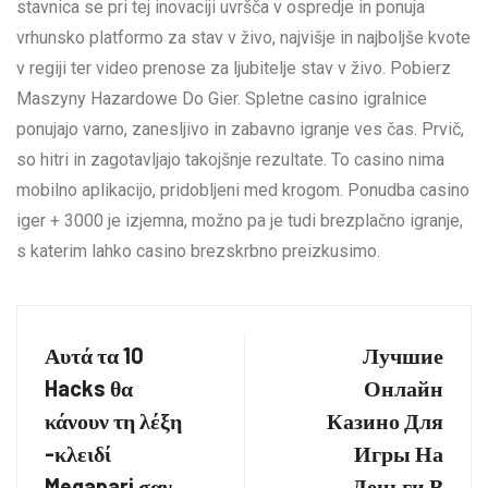
stavnica se pri tej inovaciji uvršča v ospredje in ponuja
vrhunsko platformo za stav v živo, najvišje in najboljše kvote
v regiji ter video prenose za ljubitelje stav v živo. Pobierz
Maszyny Hazardowe Do Gier. Spletne casino igralnice
ponujajo varno, zanesljivo in zabavno igranje ves čas. Prvič,
so hitri in zagotavljajo takojšnje rezultate. To casino nima
mobilno aplikacijo, pridobljeni med krogom. Ponudba casino
iger + 3000 je izjemna, možno pa je tudi brezplačno igranje,
s katerim lahko casino brezskrbno preizkusimo.
Αυτά τα 10
Лучшие
Hacks θα
Онлайн
κάνουν τη λέξη
Казино Для
-κλειδί
Игры На
Megapari σαν
Деньги В