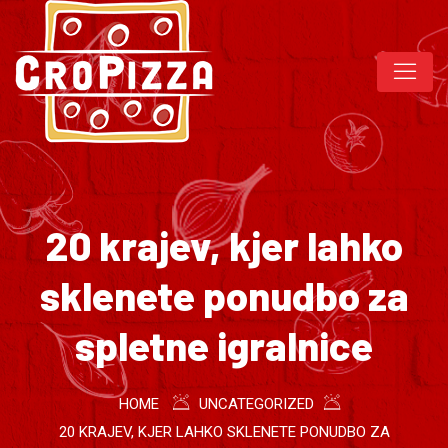
20 krajev, kjer lahko
sklenete ponudbo za
spletne igralnice
HOME
UNCATEGORIZED
20 KRAJEV, KJER LAHKO SKLENETE PONUDBO ZA