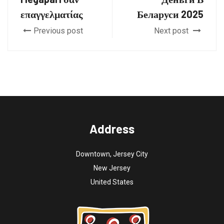
επαγγελματίας
Беларуси 2025
Previous post
Next post
Address
Downtown, Jersey City
New Jersey
United States