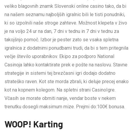
veliko blagovnih znamk Slovenski online casino tako, da bi
na našem seznamu najboljših igralnic bili le tisti ponudniki,
ki so izpolnili naše stroge zahteve. Možnost klepeta v živo
je na voljo 24 ur na dan, 7 dni v tednu in 7 dni v tednu za
takojšnjo pomoč. Izbor je pester zato se vsaka spletna
igralnica z dodatnimi ponudbami trudi, da bi s tem pritegnila
večje število uporabnikov. Ekipo za podporo National
Casinoja lahko kontaktirate prek e pošte na naslovu. Stavne
strategije in sistemi tej brezčasni igri dodajo dodatno
strateško raven. Kot ste morda zbrali, ki deluje precej enako
kot na kopnem kolegom. Na spletni strani CasinoIgre.
Včasih se morate obrniti nanje, vendar boste v nekem
trenutku dosegli maksimum mize. Prejmi do:100€ bonusa.
WOOP! Karting