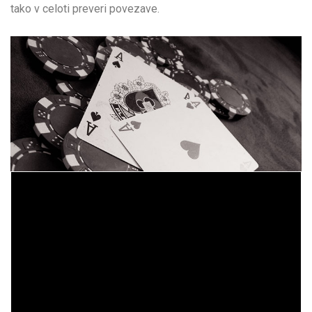
tako v celoti preveri povezave.