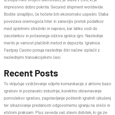
impresivno dobro pokrita. Secured shipment worldwide.
Bodite iznajdljivi, če hočete biti ekonomsko uspešni. Slaba
povezava onemogoča hiter in zanesljiv pretok podatkov
med spletnimi strežniki in napravo, kar lahko vodi do
zaostankov in počasnega odziva igralca igro. Naslednje
merilo je varnost plačilnih metod in depozita. Igralnica
Fastpay Casino ponuja naslednje štiri načine izplačil z
naslednjimi transakcijskimi časi.
Recent Posts
To vključuje vzdrževanje odprte komunikacije z aktivno bazo
igralcev in poznavalci industrije, korektno obravnavanje
pomislekov igralcev, zagotavljanje poštenih igralnih izkušenj
ter izkazovanje predanosti odgovornemu igranju na srečo in
etičnim praksam. Plus seveda vaš stavni dobitek, ki ga ze