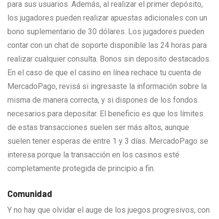
para sus usuarios. Además, al realizar el primer depósito,
los jugadores pueden realizar apuestas adicionales con un
bono suplementario de 30 dólares. Los jugadores pueden
contar con un chat de soporte disponible las 24 horas para
realizar cualquier consulta. Bonos sin deposito destacados.
En el caso de que el casino en línea rechace tu cuenta de
MercadoPago, revisá si ingresaste la información sobre la
misma de manera correcta, y si dispones de los fondos
necesarios para depositar. El beneficio es que los límites
de estas transacciones suelen ser más altos, aunque
suelen tener esperas de entre 1 y 3 días. MercadoPago se
interesa porque la transacción en los casinos esté
completamente protegida de principio a fin.
Comunidad
Y no hay que olvidar el auge de los juegos progresivos, con