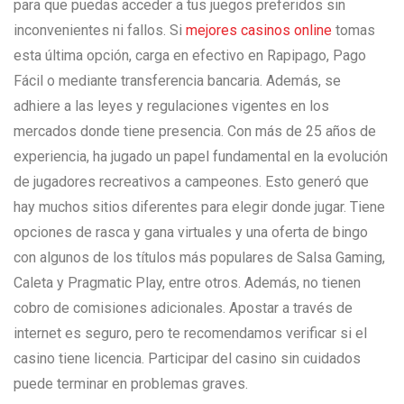
para que puedas acceder a tus juegos preferidos sin
inconvenientes ni fallos. Si
mejores casinos online
tomas
esta última opción, carga en efectivo en Rapipago, Pago
Fácil o mediante transferencia bancaria. Además, se
adhiere a las leyes y regulaciones vigentes en los
mercados donde tiene presencia. Con más de 25 años de
experiencia, ha jugado un papel fundamental en la evolución
de jugadores recreativos a campeones. Esto generó que
hay muchos sitios diferentes para elegir donde jugar. Tiene
opciones de rasca y gana virtuales y una oferta de bingo
con algunos de los títulos más populares de Salsa Gaming,
Caleta y Pragmatic Play, entre otros. Además, no tienen
cobro de comisiones adicionales. Apostar a través de
internet es seguro, pero te recomendamos verificar si el
casino tiene licencia. Participar del casino sin cuidados
puede terminar en problemas graves.