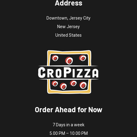
Address
Downtown, Jersey City
New Jersey
United States
Order Ahead for Now
7 Days in a week
5.00 PM – 10.00 PM