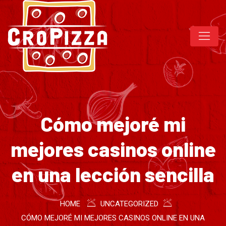
Cómo mejoré mi
mejores casinos online
en una lección sencilla
HOME
UNCATEGORIZED
CÓMO MEJORÉ MI MEJORES CASINOS ONLINE EN UNA