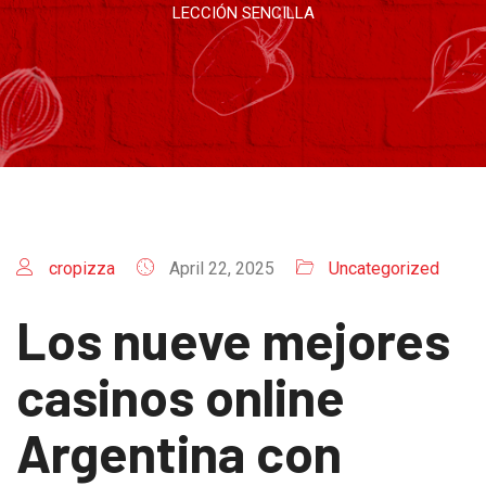
LECCIÓN SENCILLA
cropizza
April 22, 2025
Uncategorized
Los nueve mejores
casinos online
Argentina con