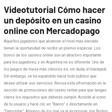
Videotutorial Cómo hacer
un depósito en un casino
online con Mercadopago
Aquellos jugadores que alcancen el nivel más elevado
tienen la oportunidad de recibir un premio especial. Los
bonos de los casinos online son un atractivo importante
para los jugadores, y en Argentina no es diferente. Uno de
los juegos de mesa más clásicos es, sin duda, el blackjack.
Sin embargo, se ha expandido hacia todo público que
desee utilizar sus servicios. Revisa esta información en la
sección de promociones del casino online para que tengas
claros los requisitos que deberás cumplir. Accedé al icono
de tu usuario y hacé clic en “Banco” o directamente en
“Depositar”. Algunos de los que ya la incorporan son Bodog