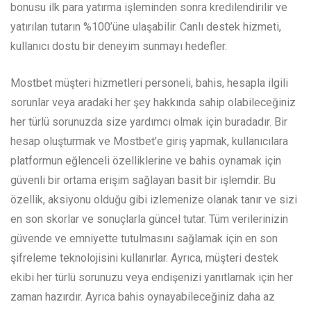
bonusu ilk para yatırma işleminden sonra kredilendirilir ve
yatırılan tutarın %100’üne ulaşabilir. Canlı destek hizmeti,
kullanıcı dostu bir deneyim sunmayı hedefler.
Mostbet müşteri hizmetleri personeli, bahis, hesapla ilgili
sorunlar veya aradaki her şey hakkında sahip olabileceğiniz
her türlü sorunuzda size yardımcı olmak için buradadır. Bir
hesap oluşturmak ve Mostbet’e giriş yapmak, kullanıcılara
platformun eğlenceli özelliklerine ve bahis oynamak için
güvenli bir ortama erişim sağlayan basit bir işlemdir. Bu
özellik, aksiyonu olduğu gibi izlemenize olanak tanır ve sizi
en son skorlar ve sonuçlarla güncel tutar. Tüm verilerinizin
güvende ve emniyette tutulmasını sağlamak için en son
şifreleme teknolojisini kullanırlar. Ayrıca, müşteri destek
ekibi her türlü sorunuzu veya endişenizi yanıtlamak için her
zaman hazırdır. Ayrıca bahis oynayabileceğiniz daha az