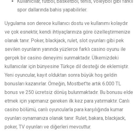
Kullanıcılar, futbol, ​​basketbol, ​​tenis, voleybol gibi farklı
spor dallarında bahis yapabilirler.
Uygulama son derece kullanıcı dostu ve kullanımı kolaydır
ve çok esnektir, kendi ihtiyaçlarınıza göre özelleştirmenize
olanak tanır. Poker, blackjack, rulet, slot oyunları gibi pek
sevilen oyunların yanında yüzlerce farklı casino oyunu ile
gerçek bir casino deneyimi sunmaktadır. Ülkemizdeki
kullanıcılar için bünyesine Türkçe dil desteği de eklemiştir.
Yeni oyuncular, kayıt olduktan sonra büyük hoş geldin
bonusları kazanırlar. Örneğin, Mostbet’te artık 6.000 TL
bonus ve 250 ücretsiz dönüş bulunmaktadır. Bu bonusu elde
etmek için yapmanız gereken ilk kez para yatırmaktır. Canlı
casino bölümü, canlı oyuncularla para karşılığında kumar
oyunları oynamanıza olanak tanır. Rulet, bakara, blackjack,
poker, TV oyunları ve diğerleri mevcuttur.