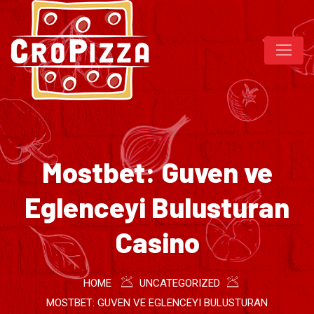
Mostbet: Guven ve
Eglenceyi Bulusturan
Casino
HOME
UNCATEGORIZED
MOSTBET: GUVEN VE EGLENCEYI BULUSTURAN