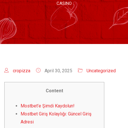
CASINO
cropizza
April 30, 2025
Uncategorized
Content
Mostbet’e Şimdi Kaydolun!
Mostbet Giriş Kolaylığı: Güncel Giriş
Adresi