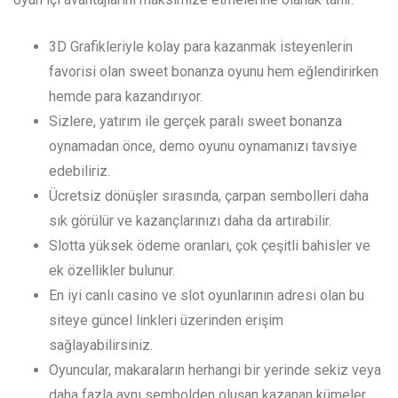
3D Grafikleriyle kolay para kazanmak isteyenlerin
favorisi olan sweet bonanza oyunu hem eğlendirirken
hemde para kazandırıyor.
Sizlere, yatırım ile gerçek paralı sweet bonanza
oynamadan önce, demo oyunu oynamanızı tavsiye
edebiliriz.
Ücretsiz dönüşler sırasında, çarpan sembolleri daha
sık görülür ve kazançlarınızı daha da artırabilir.
Slotta yüksek ödeme oranları, çok çeşitli bahisler ve
ek özellikler bulunur.
En iyi canlı casino ve slot oyunlarının adresi olan bu
siteye güncel linkleri üzerinden erişim
sağlayabilirsiniz.
Oyuncular, makaraların herhangi bir yerinde sekiz veya
daha fazla aynı sembolden oluşan kazanan kümeler