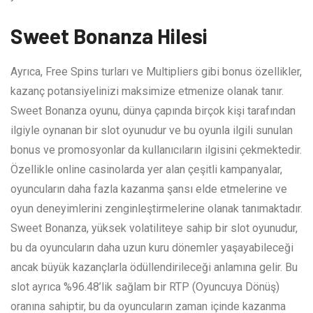
Sweet Bonanza Hilesi
Ayrıca, Free Spins turları ve Multipliers gibi bonus özellikler,
kazanç potansiyelinizi maksimize etmenize olanak tanır.
Sweet Bonanza oyunu, dünya çapında birçok kişi tarafından
ilgiyle oynanan bir slot oyunudur ve bu oyunla ilgili sunulan
bonus ve promosyonlar da kullanıcıların ilgisini çekmektedir.
Özellikle online casinolarda yer alan çeşitli kampanyalar,
oyuncuların daha fazla kazanma şansı elde etmelerine ve
oyun deneyimlerini zenginleştirmelerine olanak tanımaktadır.
Sweet Bonanza, yüksek volatiliteye sahip bir slot oyunudur,
bu da oyuncuların daha uzun kuru dönemler yaşayabileceği
ancak büyük kazançlarla ödüllendirileceği anlamına gelir. Bu
slot ayrıca %96.48’lik sağlam bir RTP (Oyuncuya Dönüş)
oranına sahiptir, bu da oyuncuların zaman içinde kazanma