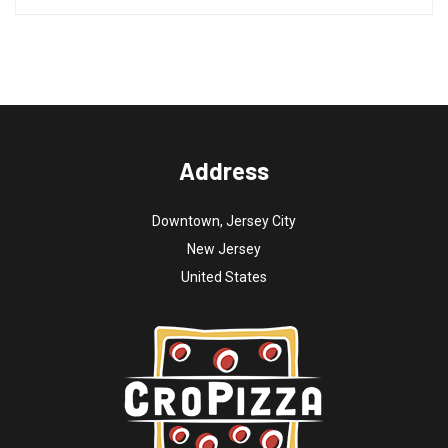
Address
Downtown, Jersey City
New Jersey
United States