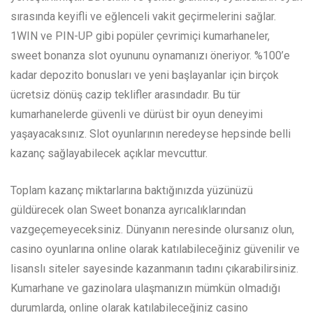
sırasında keyifli ve eğlenceli vakit geçirmelerini sağlar.
1WIN ve PIN-UP gibi popüler çevrimiçi kumarhaneler,
sweet bonanza slot oyununu oynamanızı öneriyor. %100’e
kadar depozito bonusları ve yeni başlayanlar için birçok
ücretsiz dönüş cazip teklifler arasındadır. Bu tür
kumarhanelerde güvenli ve dürüst bir oyun deneyimi
yaşayacaksınız. Slot oyunlarının neredeyse hepsinde belli
kazanç sağlayabilecek açıklar mevcuttur.
Toplam kazanç miktarlarına baktığınızda yüzünüzü
güldürecek olan Sweet bonanza ayrıcalıklarından
vazgeçemeyeceksiniz. Dünyanın neresinde olursanız olun,
casino oyunlarına online olarak katılabileceğiniz güvenilir ve
lisanslı siteler sayesinde kazanmanın tadını çıkarabilirsiniz.
Kumarhane ve gazinolara ulaşmanızın mümkün olmadığı
durumlarda, online olarak katılabileceğiniz casino