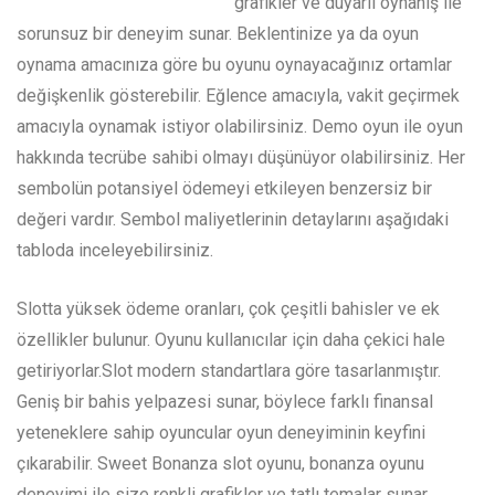
grafikler ve duyarlı oynanış ile
sorunsuz bir deneyim sunar. Beklentinize ya da oyun
oynama amacınıza göre bu oyunu oynayacağınız ortamlar
değişkenlik gösterebilir. Eğlence amacıyla, vakit geçirmek
amacıyla oynamak istiyor olabilirsiniz. Demo oyun ile oyun
hakkında tecrübe sahibi olmayı düşünüyor olabilirsiniz. Her
sembolün potansiyel ödemeyi etkileyen benzersiz bir
değeri vardır. Sembol maliyetlerinin detaylarını aşağıdaki
tabloda inceleyebilirsiniz.
Slotta yüksek ödeme oranları, çok çeşitli bahisler ve ek
özellikler bulunur. Oyunu kullanıcılar için daha çekici hale
getiriyorlar.Slot modern standartlara göre tasarlanmıştır.
Geniş bir bahis yelpazesi sunar, böylece farklı finansal
yeteneklere sahip oyuncular oyun deneyiminin keyfini
çıkarabilir. Sweet Bonanza slot oyunu, bonanza oyunu
deneyimi ile size renkli grafikler ve tatlı temalar sunar.