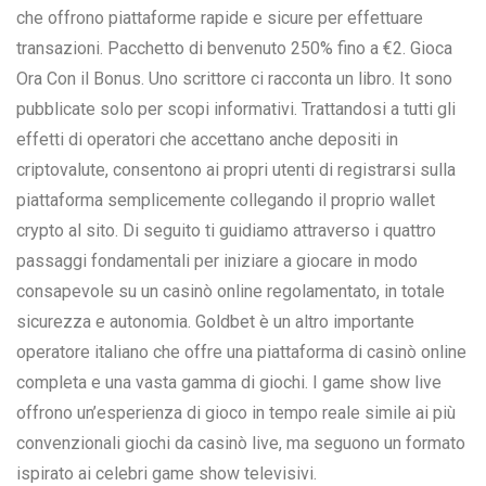
che offrono piattaforme rapide e sicure per effettuare
transazioni. Pacchetto di benvenuto 250% fino a €2. Gioca
Ora Con il Bonus. Uno scrittore ci racconta un libro. It sono
pubblicate solo per scopi informativi. Trattandosi a tutti gli
effetti di operatori che accettano anche depositi in
criptovalute, consentono ai propri utenti di registrarsi sulla
piattaforma semplicemente collegando il proprio wallet
crypto al sito. Di seguito ti guidiamo attraverso i quattro
passaggi fondamentali per iniziare a giocare in modo
consapevole su un casinò online regolamentato, in totale
sicurezza e autonomia. Goldbet è un altro importante
operatore italiano che offre una piattaforma di casinò online
completa e una vasta gamma di giochi. I game show live
offrono un’esperienza di gioco in tempo reale simile ai più
convenzionali giochi da casinò live, ma seguono un formato
ispirato ai celebri game show televisivi.