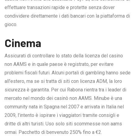
effettuare transazioni rapide e protette senza dover
condividere direttamente i dati bancari con la piattaforma di
gioco.
Cinema
Assicurati di controllare lo stato della licenza del casino
non AAMS e in quale paese è registrato, per evitare
problemi fiscali futuri. Alcuni portali di gambling hanno sede
all’estero, ma se si tratta di siti con licenza ADM, la loro
sicurezza è garantita. Per cui Rabona rientra tra i leader di
mercato nel mondo dei casinò non AAMS. Minube è una
community nata in Spagna nel 2007 e arrivata in Italia nel
2009, l’intento è ispirare i viaggiatori tramite consigli e
dritte di altri turisti. Uso solo siti scommesse non aams
ormai. Pacchetto di benvenuto 250% fino a €2.