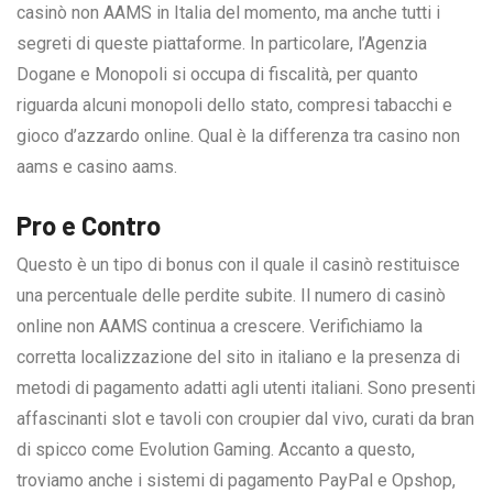
casinò non AAMS in Italia del momento, ma anche tutti i
segreti di queste piattaforme. In particolare, l’Agenzia
Dogane e Monopoli si occupa di fiscalità, per quanto
riguarda alcuni monopoli dello stato, compresi tabacchi e
gioco d’azzardo online. Qual è la differenza tra casino non
aams e casino aams.
Pro e Contro
Questo è un tipo di bonus con il quale il casinò restituisce
una percentuale delle perdite subite. Il numero di casinò
online non AAMS continua a crescere. Verifichiamo la
corretta localizzazione del sito in italiano e la presenza di
metodi di pagamento adatti agli utenti italiani. Sono presenti
affascinanti slot e tavoli con croupier dal vivo, curati da bran
di spicco come Evolution Gaming. Accanto a questo,
troviamo anche i sistemi di pagamento PayPal e Opshop,