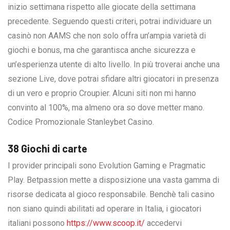
inizio settimana rispetto alle giocate della settimana
precedente. Seguendo questi criteri, potrai individuare un
casinò non AAMS che non solo offra un’ampia varietà di
giochi e bonus, ma che garantisca anche sicurezza e
un’esperienza utente di alto livello. In più troverai anche una
sezione Live, dove potrai sfidare altri giocatori in presenza
di un vero e proprio Croupier. Alcuni siti non mi hanno
convinto al 100%, ma almeno ora so dove metter mano.
Codice Promozionale Stanleybet Casino.
38 Giochi di carte
I provider principali sono Evolution Gaming e Pragmatic
Play. Betpassion mette a disposizione una vasta gamma di
risorse dedicata al gioco responsabile. Benchè tali casino
non siano quindi abilitati ad operare in Italia, i giocatori
italiani possono
https://www.scoop.it/
accedervi