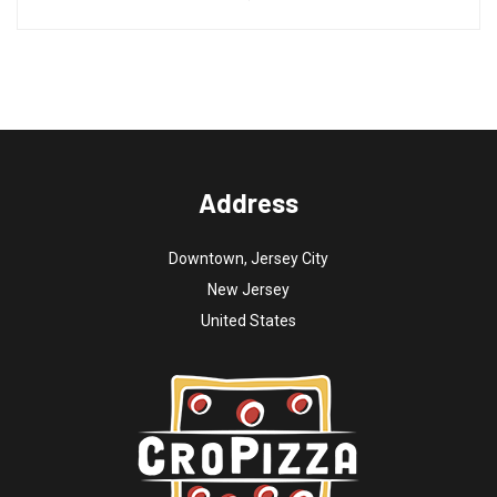
Address
Downtown, Jersey City
New Jersey
United States