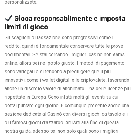
personalizzate.
Gioca responsabilmente e imposta
limiti di gioco
Gli scaglioni di tassazione sono progressivi come il
reddito, quindi è fondamentale conservare tutte le prove
documentali. Se stai cercando i migliori casinò non Aams
online, allora sei nel posto giusto. I metodi di pagamento
sono variegati e si tendono a prediligere quelli più
innovativi, come i wallet digitali e le criptovalute, favorendo
anche un discreto valore di anonimato. Una delle licenze più
rispettate in Europa. Sono infatti molti gli eventi su cui
potrai puntare ogni giorno. È comunque presente anche una
sezione dedicata al Casinò con diversi giochi da tavolo e i
più famosi giochi d’azzardo. Arrivati alla fine di questa
nostra guida, adesso sai non solo quali sono i migliori