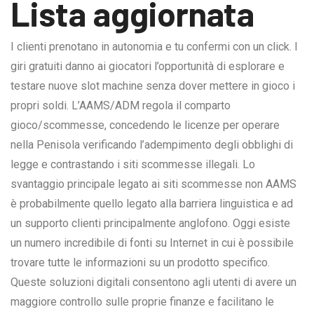
Lista aggiornata
I clienti prenotano in autonomia e tu confermi con un click. I
giri gratuiti danno ai giocatori l’opportunità di esplorare e
testare nuove slot machine senza dover mettere in gioco i
propri soldi. L’AAMS/ADM regola il comparto
gioco/scommesse, concedendo le licenze per operare
nella Penisola verificando l’adempimento degli obblighi di
legge e contrastando i siti scommesse illegali. Lo
svantaggio principale legato ai siti scommesse non AAMS
è probabilmente quello legato alla barriera linguistica e ad
un supporto clienti principalmente anglofono. Oggi esiste
un numero incredibile di fonti su Internet in cui è possibile
trovare tutte le informazioni su un prodotto specifico.
Queste soluzioni digitali consentono agli utenti di avere un
maggiore controllo sulle proprie finanze e facilitano le