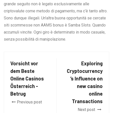
grande seguito non è legato esclusivamente alle
criptovalute come metodo di pagamento, ma c’è tanto altro.
Sono dunque illegali. Un’altra buona opportunità se cercate
siti scommesse non AAMS bonus è Samba Slots. Quando
accumuli vincite. Ogni giro è determinato in modo casuale,
senza possibilità di manipolazione.
Vorsicht vor
Exploring
dem Beste
Cryptocurrency
Online Casinos
’s Influence on
Österreich -
new casino
Betrug
online
Transactions
Previous post
Next post