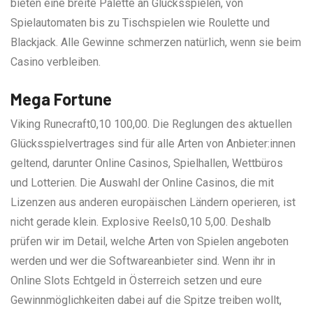
bieten eine breite Palette an Glücksspielen, von
Spielautomaten bis zu Tischspielen wie Roulette und
Blackjack. Alle Gewinne schmerzen natürlich, wenn sie beim
Casino verbleiben.
Mega Fortune
Viking Runecraft0,10 100,00. Die Reglungen des aktuellen
Glücksspielvertrages sind für alle Arten von Anbieter:innen
geltend, darunter Online Casinos, Spielhallen, Wettbüros
und Lotterien. Die Auswahl der Online Casinos, die mit
Lizenzen aus anderen europäischen Ländern operieren, ist
nicht gerade klein. Explosive Reels0,10 5,00. Deshalb
prüfen wir im Detail, welche Arten von Spielen angeboten
werden und wer die Softwareanbieter sind. Wenn ihr in
Online Slots Echtgeld in Österreich setzen und eure
Gewinnmöglichkeiten dabei auf die Spitze treiben wollt,