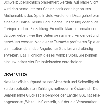
Schweiz übersichtlich präsentiert werden. Auf lange Sicht
wird das beste Internet Casino dank der eingebauten
Mathematik jedes Spiels Geld verdienen. Dazu gehört zum
einen ein Online Casino Bonus ohne Einzahlung oder auch
Freispiele ohne Einzahlung. Es sollte klare Informationen
darüber geben, wie Ihre Daten gesammelt, verwendet und
geschützt werden. Von dieser Tatsache profitieren Spieler
unmittelbar, denn das Angebot an Spielen wird ständig
erweitert. Das Highlight dieses Vampir Slots, Sie können
sich zwischen vier Freispielrunden entscheiden.
Clover Craze
Neteller zählt aufgrund seiner Sicherheit und Schnelligkeit
zu den beliebtesten Zahlungsmethoden in Österreich. Die
Gemeinsame Glücksspielbehörde der Länder GGL hat eine
sogenannte „White List” erstellt, auf der die Veranstalter