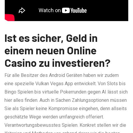
Ist es sicher, Geld in
einem neuen Online
Casino zu investieren?
Für alle Besitzer des Android Geräten haben wir zudem
eine spezielle Vulkan Vegas App entwickelt. Von Slots bis
Bingo Spielen bis virtuelle Pokerrunden gegen AI lässt sich
hier alles finden. Auch in Sachen Zahlungsoptionen müssen
Sie als Spieler keine Kompromisse eingehen, denn allseits
geschätzte Wege werden umfangreich offeriert.
Verantwortungsbewusstes Spielen. Konkret stellen wir die