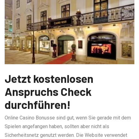
Jetzt kostenlosen
Anspruchs Check
durchführen!
Online Casino Bonusse sind gut, wenn Sie gerade mit dem
Spielen angefangen haben, sollten aber nicht als
Sicherheitsnetz genutzt werden. Die Website verwendet