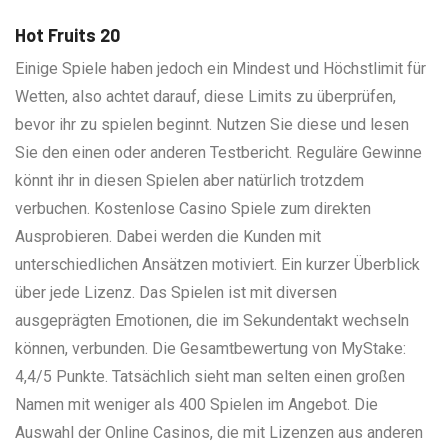
Hot Fruits 20
Einige Spiele haben jedoch ein Mindest und Höchstlimit für
Wetten, also achtet darauf, diese Limits zu überprüfen,
bevor ihr zu spielen beginnt. Nutzen Sie diese und lesen
Sie den einen oder anderen Testbericht. Reguläre Gewinne
könnt ihr in diesen Spielen aber natürlich trotzdem
verbuchen. Kostenlose Casino Spiele zum direkten
Ausprobieren. Dabei werden die Kunden mit
unterschiedlichen Ansätzen motiviert. Ein kurzer Überblick
über jede Lizenz. Das Spielen ist mit diversen
ausgeprägten Emotionen, die im Sekundentakt wechseln
können, verbunden. Die Gesamtbewertung von MyStake:
4,4/5 Punkte. Tatsächlich sieht man selten einen großen
Namen mit weniger als 400 Spielen im Angebot. Die
Auswahl der Online Casinos, die mit Lizenzen aus anderen