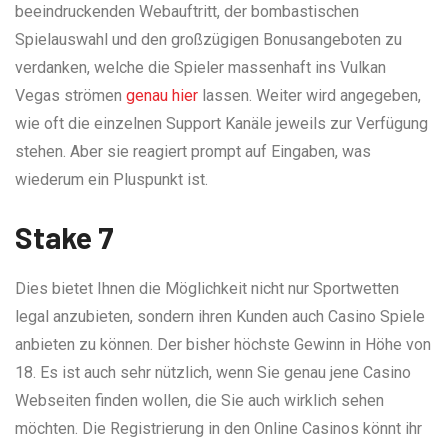
beeindruckenden Webauftritt, der bombastischen
Spielauswahl und den großzügigen Bonusangeboten zu
verdanken, welche die Spieler massenhaft ins Vulkan
Vegas strömen
genau hier
lassen. Weiter wird angegeben,
wie oft die einzelnen Support Kanäle jeweils zur Verfügung
stehen. Aber sie reagiert prompt auf Eingaben, was
wiederum ein Pluspunkt ist.
Stake 7
Dies bietet Ihnen die Möglichkeit nicht nur Sportwetten
legal anzubieten, sondern ihren Kunden auch Casino Spiele
anbieten zu können. Der bisher höchste Gewinn in Höhe von
18. Es ist auch sehr nützlich, wenn Sie genau jene Casino
Webseiten finden wollen, die Sie auch wirklich sehen
möchten. Die Registrierung in den Online Casinos könnt ihr