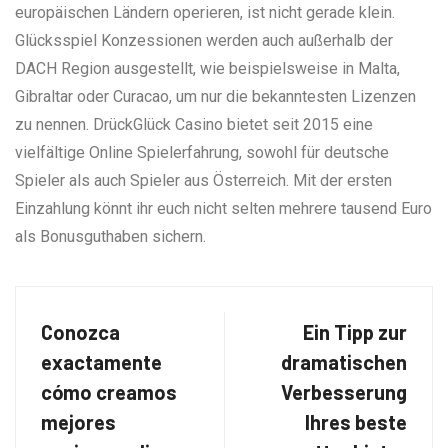
europäischen Ländern operieren, ist nicht gerade klein.
Glücksspiel Konzessionen werden auch außerhalb der
DACH Region ausgestellt, wie beispielsweise in Malta,
Gibraltar oder Curacao, um nur die bekanntesten Lizenzen
zu nennen. DrückGlück Casino bietet seit 2015 eine
vielfältige Online Spielerfahrung, sowohl für deutsche
Spieler als auch Spieler aus Österreich. Mit der ersten
Einzahlung könnt ihr euch nicht selten mehrere tausend Euro
als Bonusguthaben sichern.
Conozca
Ein Tipp zur
exactamente
dramatischen
cómo creamos
Verbesserung
mejores
Ihres beste