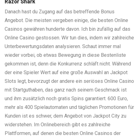
Razor Shark
Danach hast du Zugang auf das betreffende Bonus
Angebot. Die meisten vergeben einige, die besten Online
Casinos gewähren hunderte davon. Ich bin zufällig auf das
Online Casino gestossen. Wir tun dies, indem wir zahlreiche
Unterbewertungsdaten analysieren. Schaut immer mal
wieder vorbei, ob etwas Bewegung in diese Bestenliste
gekommen ist, denn die Konkurrenz schläft nicht. Während
der eine Spieler Wert auf eine große Auswahl an Jackpot
Slots legt, bevorzugt der andere ein seriöses Online Casino
mit Startguthaben, das ganz nach seinem Geschmack ist
und ihm zusätzlich noch gratis Spins garantiert. 600 Euro,
mehr als 400 Spielautomaten und täglichen Promotionen für
Kunden ist es schwer, dem Angebot von Jackpot City zu
widerstehen. Im Onlinebereich gibt es zahlreiche
Plattformen, auf denen die besten Online Casinos der