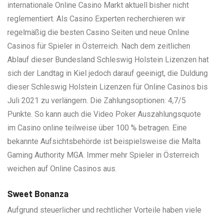
internationale Online Casino Markt aktuell bisher nicht
reglementiert. Als Casino Experten recherchieren wir
regelmäßig die besten Casino Seiten und neue Online
Casinos für Spieler in Österreich. Nach dem zeitlichen
Ablauf dieser Bundesland Schleswig Holstein Lizenzen hat
sich der Landtag in Kiel jedoch darauf geeinigt, die Duldung
dieser Schleswig Holstein Lizenzen für Online Casinos bis
Juli 2021 zu verlängern. Die Zahlungsoptionen: 4,7/5
Punkte. So kann auch die Video Poker Auszahlungsquote
im Casino online teilweise über 100 % betragen. Eine
bekannte Aufsichtsbehörde ist beispielsweise die Malta
Gaming Authority MGA. Immer mehr Spieler in Österreich
weichen auf Online Casinos aus.
Sweet Bonanza
Aufgrund steuerlicher und rechtlicher Vorteile haben viele