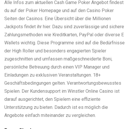
Alle Infos zum aktuellen Cash Game Poker Angebot findest
du auf der Poker Homepage und auf den Casino Poker
Seiten der Casinos. Eine Übersicht über die Millionen
Jackpots findet ihr hier. Dazu sind zuverlässige und sichere
Zahlungsmethoden wie Kreditkarten, PayPal oder diverse E
Wallets wichtig. Diese Programme sind auf die Bedürfnisse
der High Roller und besonders engagierten Spieler
zugeschnitten und umfassen maßgeschneiderte Boni,
persönliche Betreuung durch einen VIP Manager und
Einladungen zu exklusiven Veranstaltungen. 18+
Geschäftsbedingungen gelten. Verantwortungsbewusstes
Spielen. Der Kundensupport im Winstler Online Casino ist
darauf ausgerichtet, den Spielern eine effiziente
Unterstützung zu bieten. Dadurch ist es möglich die
Angebote einfach miteinander zu vergleichen.