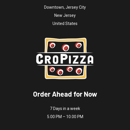
Downtown, Jersey City
New Jersey
United States
Order Ahead for Now
7 Days in a week
5.00 PM – 10.00 PM