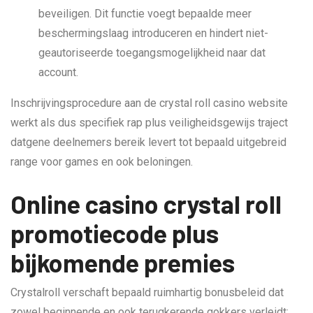
beveiligen. Dit functie voegt bepaalde meer
beschermingslaag introduceren en hindert niet-
geautoriseerde toegangsmogelijkheid naar dat
account.
Inschrijvingsprocedure aan de crystal roll casino website
werkt als dus specifiek rap plus veiligheidsgewijs traject
datgene deelnemers bereik levert tot bepaald uitgebreid
range voor games en ook beloningen.
Online casino crystal roll
promotiecode plus
bijkomende premies
Crystalroll verschaft bepaald ruimhartig bonusbeleid dat
zowel beginnende en ook terugkerende gokkers verleidt: