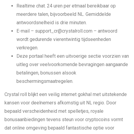
Realtime chat. 24 uren per etmaal bereikbaar op
meerdere talen, bijvoorbeeld NL. Gemiddelde
antwoordsnelheid is drie minuten.
E-mail –
support_cr@crystalroll.com
– antwoord
wordt gedurende vierentwintig tijdseenheden
verkregen.
Deze portaal heeft een uitvoerige sectie voorzien van
uitleg over veelvoorkomende bevragingen aangaande
betalingen, bonussen alsook
beschermingsmaatregelen.
Crystal roll blijkt een veilig internet gokhal met uitstekende
kansen voor deelnemers afkomstig uit NL regio. Door
bepaald verscheidenheid met spelletjes, royale
bonusaanbiedingen tevens steun voor cryptocoins vormt
dat online omgeving bepaald fantastische optie voor