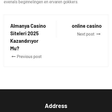
evenals beginnelingen en ervaren gokkers.
Almanya Casino
online casino
Siteleri 2025
Next post
Kazandırıyor
Mu?
Previous post
Address