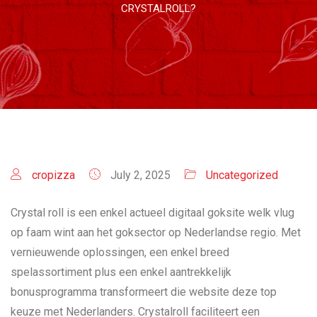
CRYSTALROLL?
cropizza
July 2, 2025
Uncategorized
Crystal roll is een enkel actueel digitaal goksite welk vlug
op faam wint aan het goksector op Nederlandse regio. Met
vernieuwende oplossingen, een enkel breed
spelassortiment plus een enkel aantrekkelijk
bonusprogramma transformeert die website deze top
keuze met Nederlanders. Crystalroll faciliteert een