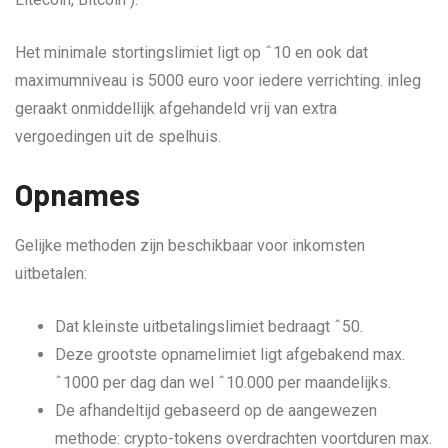
Het minimale stortingslimiet ligt op ˆ10 en ook dat
maximumniveau is 5000 euro voor iedere verrichting. inleg
geraakt onmiddellijk afgehandeld vrij van extra
vergoedingen uit de spelhuis.
Opnames
Gelijke methoden zijn beschikbaar voor inkomsten
uitbetalen:
Dat kleinste uitbetalingslimiet bedraagt ˆ50.
Deze grootste opnamelimiet ligt afgebakend max.
ˆ1000 per dag dan wel ˆ10.000 per maandelijks.
De afhandeltijd gebaseerd op de aangewezen
methode: crypto-tokens overdrachten voortduren max.