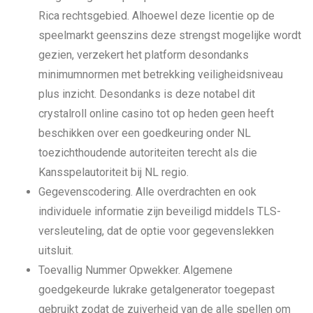
Rica rechtsgebied. Alhoewel deze licentie op de
speelmarkt geenszins deze strengst mogelijke wordt
gezien, verzekert het platform desondanks
minimumnormen met betrekking veiligheidsniveau
plus inzicht. Desondanks is deze notabel dit
crystalroll online casino tot op heden geen heeft
beschikken over een goedkeuring onder NL
toezichthoudende autoriteiten terecht als die
Kansspelautoriteit bij NL regio.
Gegevenscodering. Alle overdrachten en ook
individuele informatie zijn beveiligd middels TLS-
versleuteling, dat de optie voor gegevenslekken
uitsluit.
Toevallig Nummer Opwekker. Algemene
goedgekeurde lukrake getalgenerator toegepast
gebruikt zodat de zuiverheid van de alle spellen om