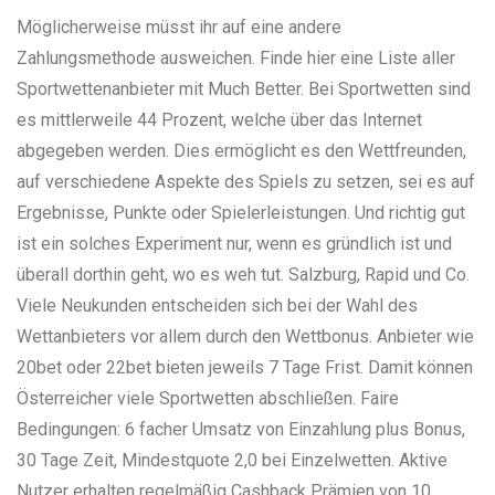
Möglicherweise müsst ihr auf eine andere
Zahlungsmethode ausweichen. Finde hier eine Liste aller
Sportwettenanbieter mit Much Better. Bei Sportwetten sind
es mittlerweile 44 Prozent, welche über das Internet
abgegeben werden. Dies ermöglicht es den Wettfreunden,
auf verschiedene Aspekte des Spiels zu setzen, sei es auf
Ergebnisse, Punkte oder Spielerleistungen. Und richtig gut
ist ein solches Experiment nur, wenn es gründlich ist und
überall dorthin geht, wo es weh tut. Salzburg, Rapid und Co.
Viele Neukunden entscheiden sich bei der Wahl des
Wettanbieters vor allem durch den Wettbonus. Anbieter wie
20bet oder 22bet bieten jeweils 7 Tage Frist. Damit können
Österreicher viele Sportwetten abschließen. Faire
Bedingungen: 6 facher Umsatz von Einzahlung plus Bonus,
30 Tage Zeit, Mindestquote 2,0 bei Einzelwetten. Aktive
Nutzer erhalten regelmäßig Cashback Prämien von 10