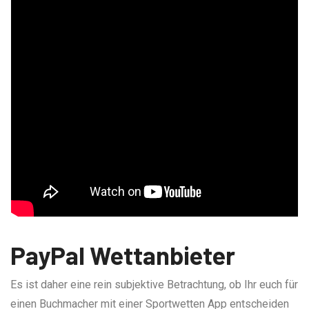
PayPal Wettanbieter
Es ist daher eine rein subjektive Betrachtung, ob Ihr euch für
einen Buchmacher mit einer Sportwetten App entscheiden