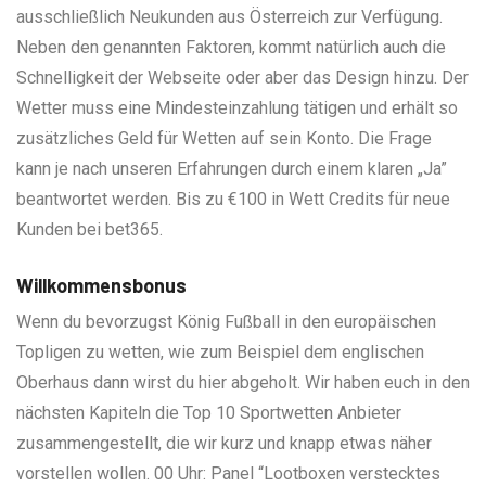
ausschließlich Neukunden aus Österreich zur Verfügung.
Neben den genannten Faktoren, kommt natürlich auch die
Schnelligkeit der Webseite oder aber das Design hinzu. Der
Wetter muss eine Mindesteinzahlung tätigen und erhält so
zusätzliches Geld für Wetten auf sein Konto. Die Frage
kann je nach unseren Erfahrungen durch einem klaren „Ja”
beantwortet werden. Bis zu €100 in Wett Credits für neue
Kunden bei bet365.
Willkommensbonus
Wenn du bevorzugst König Fußball in den europäischen
Topligen zu wetten, wie zum Beispiel dem englischen
Oberhaus dann wirst du hier abgeholt. Wir haben euch in den
nächsten Kapiteln die Top 10 Sportwetten Anbieter
zusammengestellt, die wir kurz und knapp etwas näher
vorstellen wollen. 00 Uhr: Panel “Lootboxen verstecktes