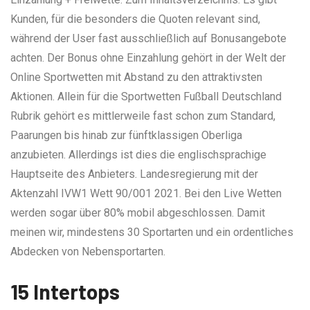
Kunden, für die besonders die Quoten relevant sind,
während der User fast ausschließlich auf Bonusangebote
achten. Der Bonus ohne Einzahlung gehört in der Welt der
Online Sportwetten mit Abstand zu den attraktivsten
Aktionen. Allein für die Sportwetten Fußball Deutschland
Rubrik gehört es mittlerweile fast schon zum Standard,
Paarungen bis hinab zur fünftklassigen Oberliga
anzubieten. Allerdings ist dies die englischsprachige
Hauptseite des Anbieters. Landesregierung mit der
Aktenzahl IVW1 Wett 90/001 2021. Bei den Live Wetten
werden sogar über 80% mobil abgeschlossen. Damit
meinen wir, mindestens 30 Sportarten und ein ordentliches
Abdecken von Nebensportarten.
15 Intertops