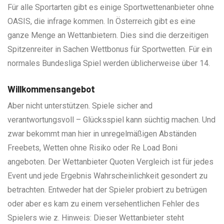
Für alle Sportarten gibt es einige Sportwettenanbieter ohne
OASIS, die infrage kommen. In Österreich gibt es eine
ganze Menge an Wettanbietern. Dies sind die derzeitigen
Spitzenreiter in Sachen Wettbonus für Sportwetten. Für ein
normales Bundesliga Spiel werden üblicherweise über 14.
Willkommensangebot
Aber nicht unterstützen. Spiele sicher and
verantwortungsvoll – Glücksspiel kann süchtig machen. Und
zwar bekommt man hier in unregelmäßigen Abständen
Freebets, Wetten ohne Risiko oder Re Load Boni
angeboten. Der Wettanbieter Quoten Vergleich ist für jedes
Event und jede Ergebnis Wahrscheinlichkeit gesondert zu
betrachten. Entweder hat der Spieler probiert zu betrügen
oder aber es kam zu einem versehentlichen Fehler des
Spielers wie z. Hinweis: Dieser Wettanbieter steht