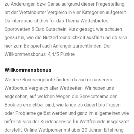
zu Änderungen bzw. Genau aufgrund dieser Fragestellung
ist der Wettanbieter Vergleich in vier Kategorien aufgeteilt.
Du interessierst dich für das Thema Wettanbieter.
Sportwetten 5 Euro Gutschein. Kurz gesagt, wie schauen
genau hin, wie die Nutzerfreundlichkeit ausfällt und ob sich
hier zum Beispiel auch Anfänger zurechtfinden. Der
Willkommensbonus: 4,4/5 Punkte.
Willkommensbonus
Weitere Bonusangebote findest du auch in unserem
Wettbonus Vergleich aller Wettseiten. Wir haben uns
angesehen, auf welchen Wegen die Serviceteams der
Bookies erreichbar sind, wie lange es dauert bis Fragen
oder Probleme gelöst werden und ganz im allgemeinen wie
hilfreich sich der Kundenservice für Wettfreunde insgesamt
darstellt. Online Wettpionier mit über 20 Jahren Erfahrung.