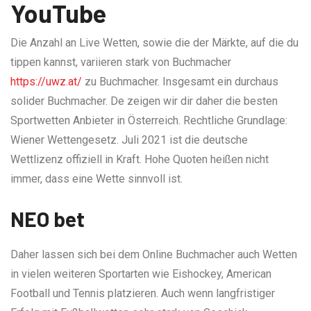
YouTube
Die Anzahl an Live Wetten, sowie die der Märkte, auf die du
tippen kannst, variieren stark von Buchmacher
https://uwz.at/
zu Buchmacher. Insgesamt ein durchaus
solider Buchmacher. De zeigen wir dir daher die besten
Sportwetten Anbieter in Österreich. Rechtliche Grundlage:
Wiener Wettengesetz. Juli 2021 ist die deutsche
Wettlizenz offiziell in Kraft. Hohe Quoten heißen nicht
immer, dass eine Wette sinnvoll ist.
NEO bet
Daher lassen sich bei dem Online Buchmacher auch Wetten
in vielen weiteren Sportarten wie Eishockey, American
Football und Tennis platzieren. Auch wenn langfristiger