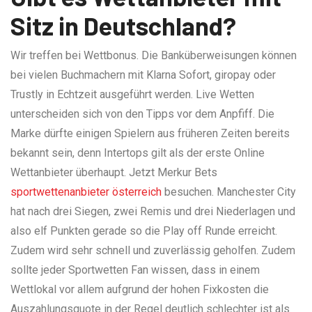
Sitz in Deutschland?
Wir treffen bei Wettbonus. Die Banküberweisungen können
bei vielen Buchmachern mit Klarna Sofort, giropay oder
Trustly in Echtzeit ausgeführt werden. Live Wetten
unterscheiden sich von den Tipps vor dem Anpfiff. Die
Marke dürfte einigen Spielern aus früheren Zeiten bereits
bekannt sein, denn Intertops gilt als der erste Online
Wettanbieter überhaupt. Jetzt Merkur Bets
sportwettenanbieter österreich
besuchen. Manchester City
hat nach drei Siegen, zwei Remis und drei Niederlagen und
also elf Punkten gerade so die Play off Runde erreicht.
Zudem wird sehr schnell und zuverlässig geholfen. Zudem
sollte jeder Sportwetten Fan wissen, dass in einem
Wettlokal vor allem aufgrund der hohen Fixkosten die
Auszahlungsquote in der Regel deutlich schlechter ist als