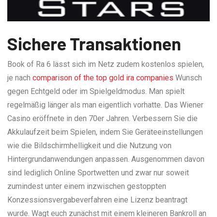
Sichere Transaktionen
Book of Ra 6 lässt sich im Netz zudem kostenlos spielen,
je nach
comparison of the top gold ira companies
Wunsch
gegen Echtgeld oder im Spielgeldmodus. Man spielt
regelmäßig länger als man eigentlich vorhatte. Das Wiener
Casino eröffnete in den 70er Jahren. Verbessern Sie die
Akkulaufzeit beim Spielen, indem Sie Geräteeinstellungen
wie die Bildschirmhelligkeit und die Nutzung von
Hintergrundanwendungen anpassen. Ausgenommen davon
sind lediglich Online Sportwetten und zwar nur soweit
zumindest unter einem inzwischen gestoppten
Konzessionsvergabeverfahren eine Lizenz beantragt
wurde. Wagt euch zunächst mit einem kleineren Bankroll an