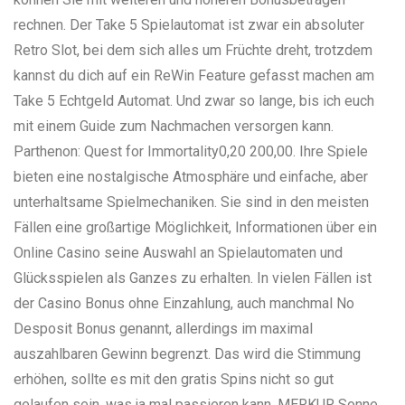
rechnen. Der Take 5 Spielautomat ist zwar ein absoluter
Retro Slot, bei dem sich alles um Früchte dreht, trotzdem
kannst du dich auf ein ReWin Feature gefasst machen am
Take 5 Echtgeld Automat. Und zwar so lange, bis ich euch
mit einem Guide zum Nachmachen versorgen kann.
Parthenon: Quest for Immortality0,20 200,00. Ihre Spiele
bieten eine nostalgische Atmosphäre und einfache, aber
unterhaltsame Spielmechaniken. Sie sind in den meisten
Fällen eine großartige Möglichkeit, Informationen über ein
Online Casino seine Auswahl an Spielautomaten und
Glücksspielen als Ganzes zu erhalten. In vielen Fällen ist
der Casino Bonus ohne Einzahlung, auch manchmal No
Desposit Bonus genannt, allerdings im maximal
auszahlbaren Gewinn begrenzt. Das wird die Stimmung
erhöhen, sollte es mit den gratis Spins nicht so gut
gelaufen sein, was ja mal passieren kann. MERKUR Sonne,