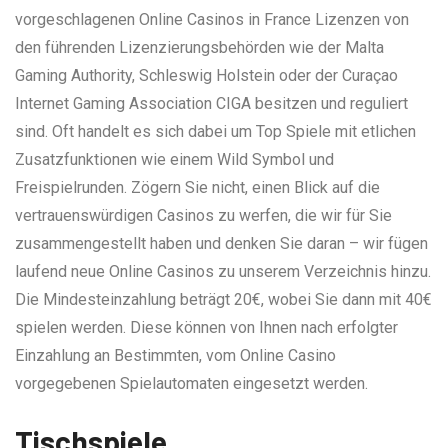
vorgeschlagenen Online Casinos in France Lizenzen von
den führenden Lizenzierungsbehörden wie der Malta
Gaming Authority, Schleswig Holstein oder der Curaçao
Internet Gaming Association CIGA besitzen und reguliert
sind. Oft handelt es sich dabei um Top Spiele mit etlichen
Zusatzfunktionen wie einem Wild Symbol und
Freispielrunden. Zögern Sie nicht, einen Blick auf die
vertrauenswürdigen Casinos zu werfen, die wir für Sie
zusammengestellt haben und denken Sie daran – wir fügen
laufend neue Online Casinos zu unserem Verzeichnis hinzu.
Die Mindesteinzahlung beträgt 20€, wobei Sie dann mit 40€
spielen werden. Diese können von Ihnen nach erfolgter
Einzahlung an Bestimmten, vom Online Casino
vorgegebenen Spielautomaten eingesetzt werden.
Tischspiele