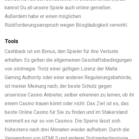
kannst Du all unsere Spiele auch online genießen.
Außerdem habe er einen möglichen
Rückforderungsanspruch wegen Bösgläubigkeit verwirkt.
Tools
Cashback ist ein Bonus, den Spieler für ihre Verluste
erhalten. Es gelten die allgemeinen Geschäftsbedingungen
von slotmagie. Trotz einer gültigen Lizenz der Malta
Gaming Authority oder einer anderen Regulierungsbehörde,
ist meiner Meinung nach, der beste Schutz gegen
unseriöse Casino Anbieter, selber erkennen zu lernen, ob ihr
einem Casino trauen könnt oder nicht. Das Ziel ist es, das
beste Online Casino für Sie zu finden und im Stakersland
wimmelt es nur so von Casinos. Die Sperre lässt sich
frühestens nach drei Monaten wieder aufheben. Durch die
Verwendung von HTML5 und anderer Spitzentechnologie