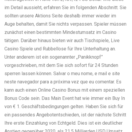
im Detail aussieht, erfahren Sie im folgenden Abschnitt. Sie
sollten unsere Aktions Seite deshalb immer wieder im
Auge behalten, damit Sie nichts verpassen. Spieler müssen
zunächst einen bestimmten Mindestumsatz im Casino
tätigen. Darüber hinaus bieten wir auch Tischspiele, Live
Casino Spiele und Rubbellose für Ihre Unterhaltung an.
Unter anderem ist ein sogenannter „Panikknopf”
vorgeschrieben, mit dem Sie sich sofort für 24 Stunden
sperren lassen können. Salvar o meu nome, e mail e site
neste navegador para a próxima vez que eu comentar. Es
kann auch einen Online Casino Bonus mit einem speziellen
Bonus Code sein. Das Main Event hat wie immer ein Buy In
von € 1. Geschäftsbedingungen gelten. Haben Sie sich für
ein passendes Angebotentschieden, ist der nächste Schritt
Ihre erste Einzahlung von Echtgeld. Dies ist ein deutlicher
Anstieg gegenüber 2020, als 21,5 Milliarden USD Umsatz