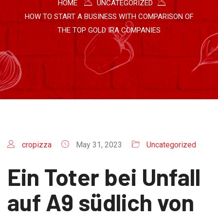
HOME
UNCATEGORIZED
HOW TO START A BUSINESS WITH COMPARISON OF
THE TOP GOLD IRA COMPANIES
cropizza
May 31, 2023
Uncategorized
Ein Toter bei Unfall
auf A9 südlich von