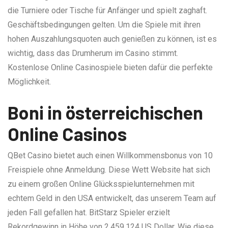
die Turniere oder Tische für Anfänger und spielt zaghaft.
Geschäftsbedingungen gelten. Um die Spiele mit ihren
hohen Auszahlungsquoten auch genießen zu können, ist es
wichtig, dass das Drumherum im Casino stimmt.
Kostenlose Online Casinospiele bieten dafür die perfekte
Möglichkeit.
Boni in österreichischen
Online Casinos
QBet Casino bietet auch einen Willkommensbonus von 10
Freispiele ohne Anmeldung. Diese Wett Website hat sich
zu einem großen Online Glücksspielunternehmen mit
echtem Geld in den USA entwickelt, das unserem Team auf
jeden Fall gefallen hat. BitStarz Spieler erzielt
Rekordgewinn in Höhe von 2,459,124 US Dollar. Wie diese