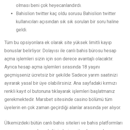
olması beni çok heyecanlandırdı.
Bahislion twitter kaç oldu sorusu Bahislion twitter
kullanıcıları açısından sık sık sorulan bir soru haline
geldi.
Tüm bu opsiyonlara ek olarak site yüksek limitli kayıp
bonuslar belirliyor. Dolayısı ile canlı bahis bürosu hesap
açma işlemleri sizin için son derece avantajlı olacaktır.
Ayrıca hesap açma işlemleri sırasında 18 yaşını
geçmişseniz ücretsiz bir şekilde Sadece yarım saatinizi
ayırarak yasal bir üye olabilirsiniz. Ana sayfadaki kırmızı
renkli kayıt ol butonuna tıklayarak işlemleri başlatmanız
gerekmektedir. Marsbet sitesinde casino bölümü tüm
üyelerin en çok zaman geçirdiği alanlar arasında yer alıyor.
Ülkemizdeki bütün canlı bahis siteleri ve bahis platformları