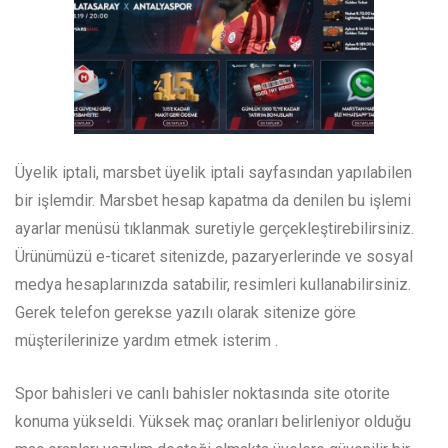
Üyelik iptali, marsbet üyelik iptali sayfasından yapılabilen
bir işlemdir. Marsbet hesap kapatma da denilen bu işlemi
ayarlar menüsü tıklanmak suretiyle gerçekleştirebilirsiniz.
Ürünümüzü e-ticaret sitenizde, pazaryerlerinde ve sosyal
medya hesaplarınızda satabilir, resimleri kullanabilirsiniz.
Gerek telefon gerekse yazılı olarak sitenize göre
müşterilerinize yardım etmek isterim .
Spor bahisleri ve canlı bahisler noktasında site otorite
konuma yükseldi. Yüksek maç oranları belirleniyor olduğu