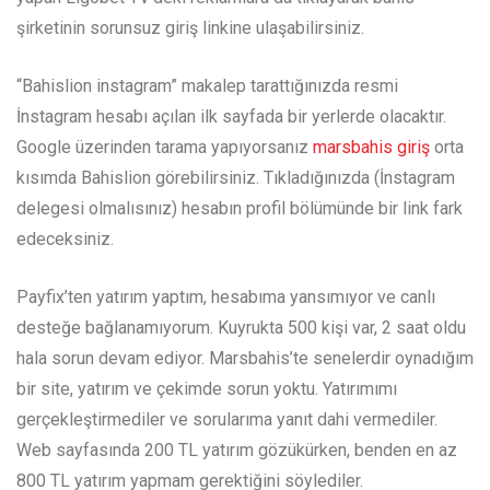
şirketinin sorunsuz giriş linkine ulaşabilirsiniz.
“Bahislion instagram” makalep tarattığınızda resmi
İnstagram hesabı açılan ilk sayfada bir yerlerde olacaktır.
Google üzerinden tarama yapıyorsanız
marsbahis giriş
orta
kısımda Bahislion görebilirsiniz. Tıkladığınızda (İnstagram
delegesi olmalısınız) hesabın profil bölümünde bir link fark
edeceksiniz.
Payfix’ten yatırım yaptım, hesabıma yansımıyor ve canlı
desteğe bağlanamıyorum. Kuyrukta 500 kişi var, 2 saat oldu
hala sorun devam ediyor. Marsbahis’te senelerdir oynadığım
bir site, yatırım ve çekimde sorun yoktu. Yatırımımı
gerçekleştirmediler ve sorularıma yanıt dahi vermediler.
Web sayfasında 200 TL yatırım gözükürken, benden en az
800 TL yatırım yapmam gerektiğini söylediler.