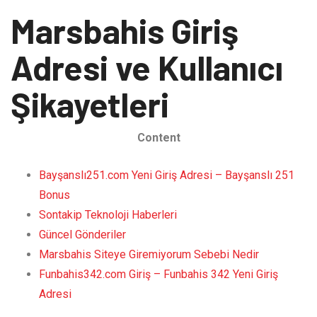
Marsbahis Giriş
Adresi ve Kullanıcı
Şikayetleri
Content
Bayşanslı251.com Yeni Giriş Adresi – Bayşanslı 251
Bonus
Sontakip Teknoloji Haberleri
Güncel Gönderiler
Marsbahis Siteye Giremiyorum Sebebi Nedir
Funbahis342.com Giriş – Funbahis 342 Yeni Giriş
Adresi