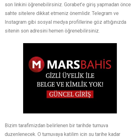
son linkini öğrenebilirsiniz. Gorabet’e giriş yapmadan önce
sahte sitelere dikkat etmeniz önemlidir. Telegram ve
Instagram gibi sosyal medya profillerine göz attığınızda
sitenin son adresini hemen öğrenebilirsiniz.
Bizim tarafimizdan belirlenen bir tarihde turnuva
duzenlenecek. O turnuvaya katilim icin su tarihe kadar