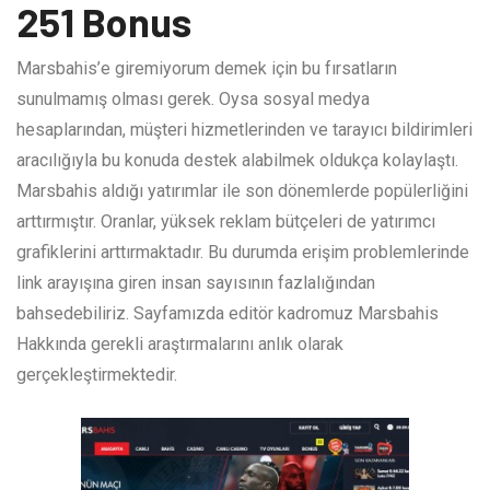
251 Bonus
Marsbahis’e giremiyorum demek için bu fırsatların
sunulmamış olması gerek. Oysa sosyal medya
hesaplarından, müşteri hizmetlerinden ve tarayıcı bildirimleri
aracılığıyla bu konuda destek alabilmek oldukça kolaylaştı.
Marsbahis aldığı yatırımlar ile son dönemlerde popülerliğini
arttırmıştır. Oranlar, yüksek reklam bütçeleri de yatırımcı
grafiklerini arttırmaktadır. Bu durumda erişim problemlerinde
link arayışına giren insan sayısının fazlalığından
bahsedebiliriz. Sayfamızda editör kadromuz Marsbahis
Hakkında gerekli araştırmalarını anlık olarak
gerçekleştirmektedir.