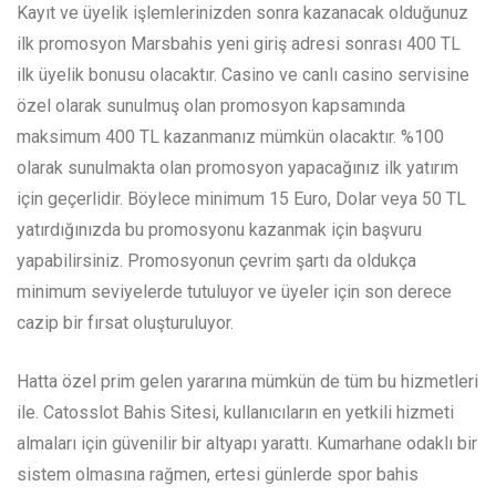
Kayıt ve üyelik işlemlerinizden sonra kazanacak olduğunuz
ilk promosyon Marsbahis yeni giriş adresi sonrası 400 TL
ilk üyelik bonusu olacaktır. Casino ve canlı casino servisine
özel olarak sunulmuş olan promosyon kapsamında
maksimum 400 TL kazanmanız mümkün olacaktır. %100
olarak sunulmakta olan promosyon yapacağınız ilk yatırım
için geçerlidir. Böylece minimum 15 Euro, Dolar veya 50 TL
yatırdığınızda bu promosyonu kazanmak için başvuru
yapabilirsiniz. Promosyonun çevrim şartı da oldukça
minimum seviyelerde tutuluyor ve üyeler için son derece
cazip bir fırsat oluşturuluyor.
Hatta özel prim gelen yararına mümkün de tüm bu hizmetleri
ile. Catosslot Bahis Sitesi, kullanıcıların en yetkili hizmeti
almaları için güvenilir bir altyapı yarattı. Kumarhane odaklı bir
sistem olmasına rağmen, ertesi günlerde spor bahis