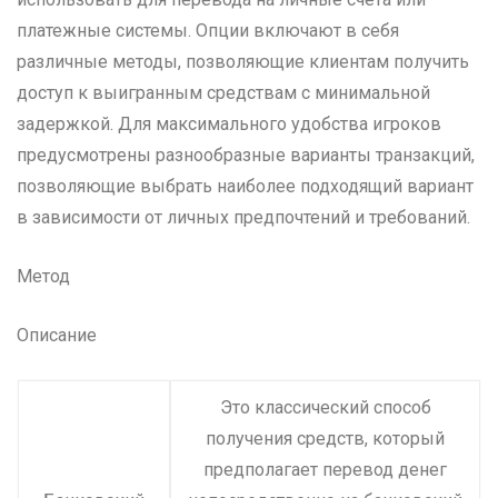
платежные системы. Опции включают в себя
различные методы, позволяющие клиентам получить
доступ к выигранным средствам с минимальной
задержкой. Для максимального удобства игроков
предусмотрены разнообразные варианты транзакций,
позволяющие выбрать наиболее подходящий вариант
в зависимости от личных предпочтений и требований.
Метод
Описание
Это классический способ
получения средств, который
предполагает перевод денег