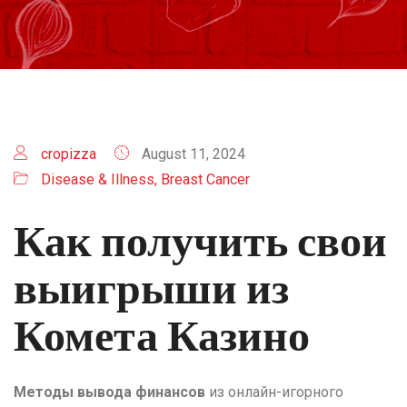
cropizza
August 11, 2024
Disease & Illness, Breast Cancer
Как получить свои
выигрыши из
Комета Казино
Методы вывода финансов
из онлайн-игорного