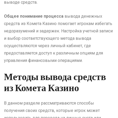
выводе средств.
Общее понимание процесса
вывода денежных
средств из Комета Казино помогает игрокам избегать
недоразумений и задержек. Настройка учетной записи
и выбор соответствующего метода вывода
осуществляются через личный кабинет, где
предоставляется доступ к различным опциям для
управления финансовыми операциями.
Методы вывода средств
из Комета Казино
В данном разделе рассматриваются способы
получения своих средств, которые игрок может
использовать для перевода на личные счета или