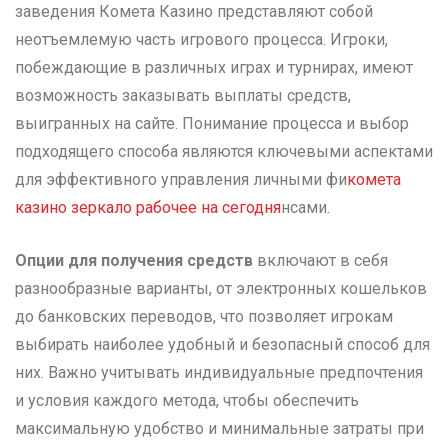
заведения Комета Казино представляют собой
неотъемлемую часть игрового процесса. Игроки,
побеждающие в различных играх и турнирах, имеют
возможность заказывать выплаты средств,
выигранных на сайте. Понимание процесса и выбор
подходящего способа являются ключевыми аспектами
для эффективного управления личными фи
комета
казино зеркало рабочее на сегодня
нсами.
Опции для получения средств
включают в себя
разнообразные варианты, от электронных кошельков
до банковских переводов, что позволяет игрокам
выбирать наиболее удобный и безопасный способ для
них. Важно учитывать индивидуальные предпочтения
и условия каждого метода, чтобы обеспечить
максимальную удобство и минимальные затраты при