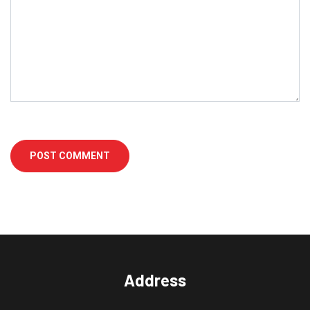
Address