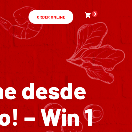
0
ORDER ONLINE
ne desde
o! – Win 1