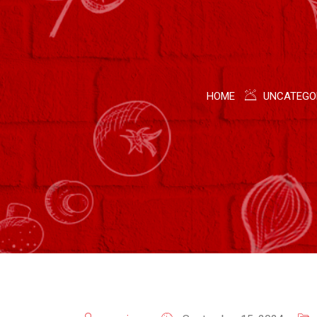
HOME
UNCATEGO