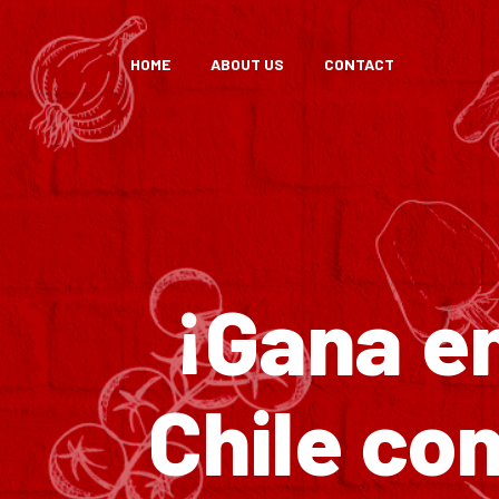
HOME
ABOUT US
CONTACT
¡Gana e
Chile con