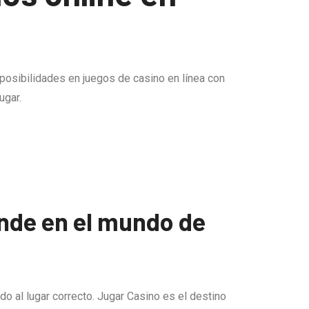
 posibilidades en juegos de casino en línea con
ugar.
ande en el mundo de
do al lugar correcto. Jugar Casino es el destino