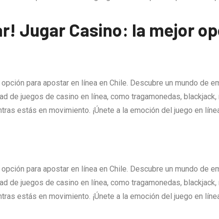
r! Jugar Casino: la mejor op
r opción para apostar en línea en Chile. Descubre un mundo de 
dad de juegos de casino en línea, como tragamonedas, blackjack,
tras estás en movimiento. ¡Únete a la emoción del juego en lín
r opción para apostar en línea en Chile. Descubre un mundo de 
dad de juegos de casino en línea, como tragamonedas, blackjack,
tras estás en movimiento. ¡Únete a la emoción del juego en lín