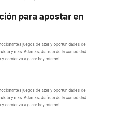
ción para apostar en
emocionantes juegos de azar y oportunidades de
 ruleta y más. Además, disfruta de la comodidad
ea y comienza a ganar hoy mismo!
emocionantes juegos de azar y oportunidades de
 ruleta y más. Además, disfruta de la comodidad
ea y comienza a ganar hoy mismo!