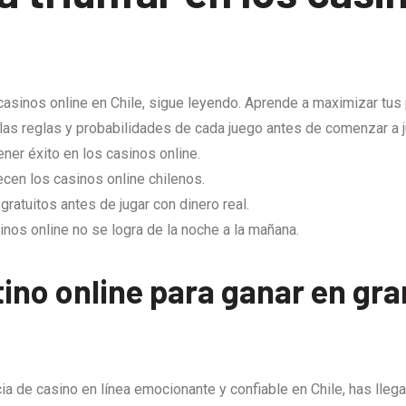
casinos online en Chile, sigue leyendo. Aprende a maximizar tus
as reglas y probabilidades de cada juego antes de comenzar a j
ener éxito en los casinos online.
cen los casinos online chilenos.
gratuitos antes de jugar con dinero real.
sinos online no se logra de la noche a la mañana.
tino online para ganar en gr
a de casino en línea emocionante y confiable en Chile, has llega