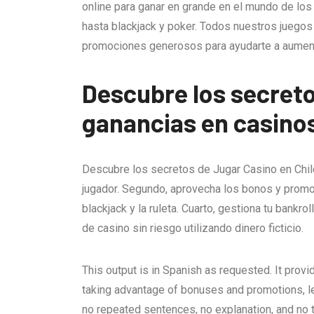
online para ganar en grande en el mundo de los
hasta blackjack y poker. Todos nuestros juego
promociones generosos para ayudarte a aumenta
Descubre los secret
ganancias en casinos
Descubre los secretos de Jugar Casino en Chile 
jugador. Segundo, aprovecha los bonos y promoc
blackjack y la ruleta. Cuarto, gestiona tu bankr
de casino sin riesgo utilizando dinero ficticio.
This output is in Spanish as requested. It provi
taking advantage of bonuses and promotions, le
no repeated sentences, no explanation, and no t