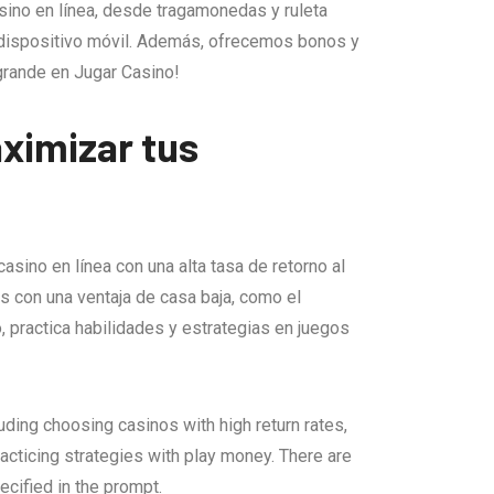
sino en línea, desde tragamonedas y ruleta
o dispositivo móvil. Además, ofrecemos bonos y
grande en Jugar Casino!
ximizar tus
sino en línea con una alta tasa de retorno al
s con una ventaja de casa baja, como el
, practica habilidades y estrategias en juegos
luding choosing casinos with high return rates,
cticing strategies with play money. There are
ecified in the prompt.