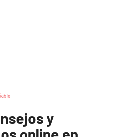
fiable
nsejos y
nos online en