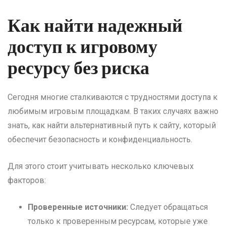
Как найти надежный
доступ к игровому
ресурсу без риска
Сегодня многие сталкиваются с трудностями доступа к
любимым игровым площадкам. В таких случаях важно
знать, как найти альтернативный путь к сайту, который
обеспечит безопасность и конфиденциальность.
Для этого стоит учитывать несколько ключевых
факторов:
Проверенные источники:
Следует обращаться
только к проверенным ресурсам, которые уже