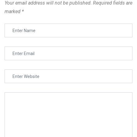
Your email address will not be published.
Required fields are
marked
*