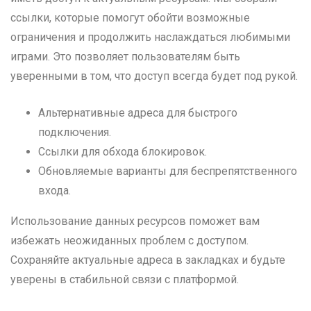
ссылки, которые помогут обойти возможные
ограничения и продолжить наслаждаться любимыми
играми. Это позволяет пользователям быть
уверенными в том, что доступ всегда будет под рукой.
Альтернативные адреса для быстрого
подключения.
Ссылки для обхода блокировок.
Обновляемые варианты для беспрепятственного
входа.
Использование данных ресурсов поможет вам
избежать неожиданных проблем с доступом.
Сохраняйте актуальные адреса в закладках и будьте
уверены в стабильной связи с платформой.