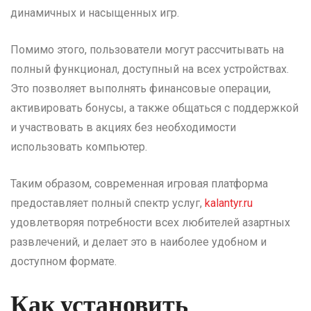
динамичных и насыщенных игр.
Помимо этого, пользователи могут рассчитывать на
полный функционал, доступный на всех устройствах.
Это позволяет выполнять финансовые операции,
активировать бонусы, а также общаться с поддержкой
и участвовать в акциях без необходимости
использовать компьютер.
Таким образом, современная игровая платформа
предоставляет полный спектр услуг,
kalantyr.ru
удовлетворяя потребности всех любителей азартных
развлечений, и делает это в наиболее удобном и
доступном формате.
Как установить