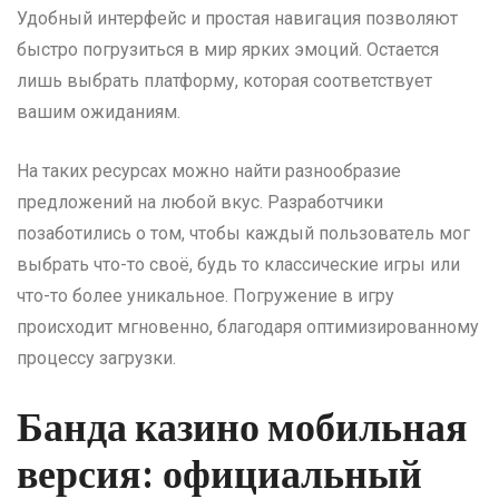
Удобный интерфейс и простая навигация позволяют
быстро погрузиться в мир ярких эмоций. Остается
лишь выбрать платформу, которая соответствует
вашим ожиданиям.
На таких ресурсах можно найти разнообразие
предложений на любой вкус. Разработчики
позаботились о том, чтобы каждый пользователь мог
выбрать что-то своё, будь то классические игры или
что-то более уникальное. Погружение в игру
происходит мгновенно, благодаря оптимизированному
процессу загрузки.
Банда казино мобильная
версия: официальный