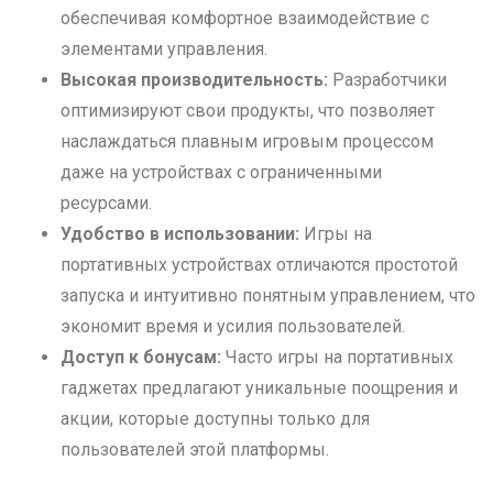
обеспечивая комфортное взаимодействие с
элементами управления.
Высокая производительность:
Разработчики
оптимизируют свои продукты, что позволяет
наслаждаться плавным игровым процессом
даже на устройствах с ограниченными
ресурсами.
Удобство в использовании:
Игры на
портативных устройствах отличаются простотой
запуска и интуитивно понятным управлением, что
экономит время и усилия пользователей.
Доступ к бонусам:
Часто игры на портативных
гаджетах предлагают уникальные поощрения и
акции, которые доступны только для
пользователей этой платформы.