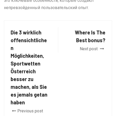
это ключевые особенности, которые создают
непревзойденный пользовательский опыт.
Die 3 wirklich
Where Is The
offensichtliche
Best bonus?
n
Next post
Möglichkeiten,
Sportwetten
Österreich
besser zu
machen, als Sie
es jemals getan
haben
Previous post