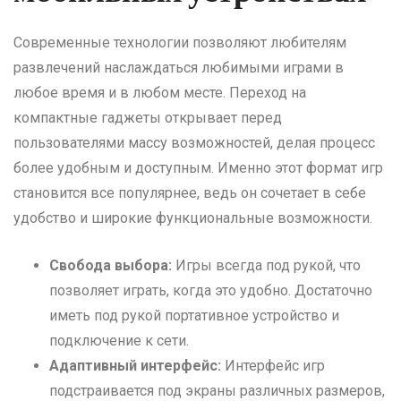
Современные технологии позволяют любителям
развлечений наслаждаться любимыми играми в
любое время и в любом месте. Переход на
компактные гаджеты открывает перед
пользователями массу возможностей, делая процесс
более удобным и доступным. Именно этот формат игр
становится все популярнее, ведь он сочетает в себе
удобство и широкие функциональные возможности.
Свобода выбора:
Игры всегда под рукой, что
позволяет играть, когда это удобно. Достаточно
иметь под рукой портативное устройство и
подключение к сети.
Адаптивный интерфейс:
Интерфейс игр
подстраивается под экраны различных размеров,