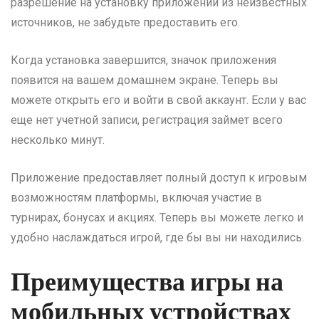
разрешение на установку приложений из неизвестных
источников, не забудьте предоставить его.
Когда установка завершится, значок приложения
появится на вашем домашнем экране. Теперь вы
можете открыть его и войти в свой аккаунт. Если у вас
еще нет учетной записи, регистрация займет всего
несколько минут.
Приложение предоставляет полный доступ к игровым
возможностям платформы, включая участие в
турнирах, бонусах и акциях. Теперь вы можете легко и
удобно наслаждаться игрой, где бы вы ни находились.
Преимущества игры на
мобильных устройствах