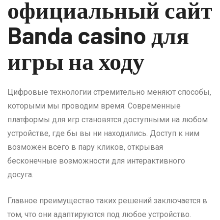
официальный сайт
Banda casino для
игры на ходу
Цифровые технологии стремительно меняют способы,
которыми мы проводим время. Современные
платформы для игр становятся доступными на любом
устройстве, где бы вы ни находились. Доступ к ним
возможен всего в пару кликов, открывая
бесконечные возможности для интерактивного
досуга.
Главное преимущество таких решений заключается в
том, что они адаптируются под любое устройство.