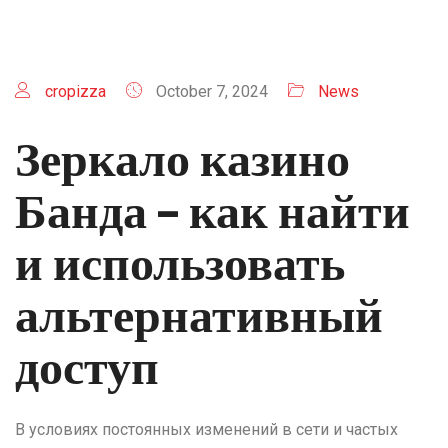
cropizza
October 7, 2024
News
Зеркало казино
Банда – как найти
и использовать
альтернативный
доступ
В условиях постоянных изменений в сети и частых