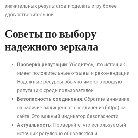
значительных результатов и сделать игру более
удовлетворительной.
Советы по выбору
надежного зеркала
Проверка репутации
: Убедитесь, что источник
имеет положительные отзывы и рекомендации.
Надежные ресурсы обычно имеют хорошую
репутацию среди пользователей.
Безопасность соединения
: Обратите внимание
на наличие защищенного соединения (https) на
сайте. Это важный индикатор безопасности.
Актуальность
: Проверяйте, что используемый
источник регулярно обновляется и