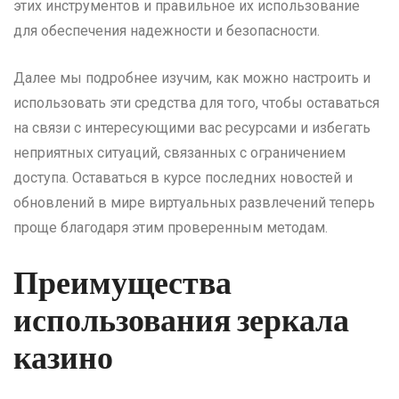
этих инструментов и правильное их использование
для обеспечения надежности и безопасности.
Далее мы подробнее изучим, как можно настроить и
использовать эти средства для того, чтобы оставаться
на связи с интересующими вас ресурсами и избегать
неприятных ситуаций, связанных с ограничением
доступа. Оставаться в курсе последних новостей и
обновлений в мире виртуальных развлечений теперь
проще благодаря этим проверенным методам.
Преимущества
использования зеркала
казино