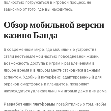
полностью погружаться в игровой процесс, не
зависимо от того, где вы находитесь.
Обзор мобильной версии
казино Банда
В современном мире, где мобильные устройства
стали неотъемлемой частью повседневной жизни,
возможность доступа к играм и развлечениям в
любое время и в любом месте становится важным
аспектом. Удобный интерфейс, адаптированный для
экранов смартфонов и планшетов, позволяет
наслаждаться увлекательными играми даже вне дома.
Разработчики платформы
позаботились о том, чтобы