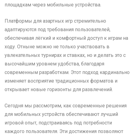
площадкам через мобильные устройства.
Платформы для азартных игр стремительно
адаптируются под требования пользователей,
обеспечивая лёгкий и комфортный доступ к играм на
ходу. Отныне можно не только участвовать в
увлекательных турнирах и ставках, но и делать это с
высочайшим уровнем удобства, благодаря
современным разработкам. Этот подход кардинально
изменяет восприятие традиционных форматов и
открывает новые горизонты для развлечений.
Сегодня мы рассмотрим, как современные решения
для мобильных устройств обеспечивают лучший
игровой опыт, подстраиваясь под потребности
каждого пользователя. Эти достижения позволяют