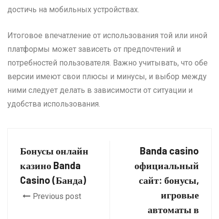
достичь на мобильных устройствах.
Итоговое впечатление от использования той или иной
платформы может зависеть от предпочтений и
потребностей пользователя. Важно учитывать, что обе
версии имеют свои плюсы и минусы, и выбор между
ними следует делать в зависимости от ситуации и
удобства использования.
Бонусы онлайн
Banda casino
казино Banda
официальный
Casino (Банда)
сайт: бонусы,
игровые
Previous post
автоматы в