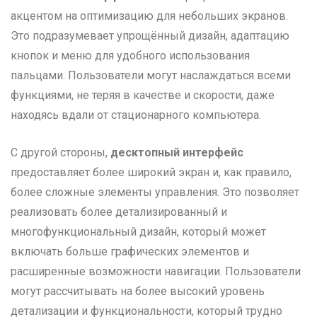
акцентом на оптимизацию для небольших экранов.
Это подразумевает упрощённый дизайн, адаптацию
кнопок и меню для удобного использования
пальцами. Пользователи могут наслаждаться всеми
функциями, не теряя в качестве и скорости, даже
находясь вдали от стационарного компьютера.
С другой стороны,
десктопный интерфейс
предоставляет более широкий экран и, как правило,
более сложные элементы управления. Это позволяет
реализовать более детализированный и
многофункциональный дизайн, который может
включать больше графических элементов и
расширенные возможности навигации. Пользователи
могут рассчитывать на более высокий уровень
детализации и функциональности, который трудно