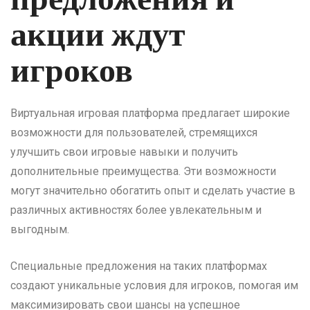
акции ждут
игроков
Виртуальная игровая платформа предлагает широкие
возможности для пользователей, стремящихся
улучшить свои игровые навыки и получить
дополнительные преимущества. Эти возможности
могут значительно обогатить опыт и сделать участие в
различных активностях более увлекательным и
выгодным.
Специальные предложения на таких платформах
создают уникальные условия для игроков, помогая им
максимизировать свои шансы на успешное