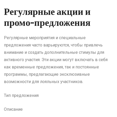
Регулярные акции и
промо-предложения
Регулярные мероприятия и специальные
предложения часто варьируются, чтобы привлечь
внимание и создать дополнительные стимулы для
активного участия. Эти акции могут включать в себя
как временные предложения, так и постоянные
программы, предлагающие эксклюзивные
возможности для лояльных участников.
Тип предложения
Описание