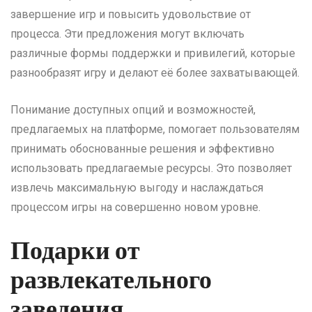
завершение игр и повысить удовольствие от
процесса. Эти предложения могут включать
различные формы поддержки и привилегий, которые
разнообразят игру и делают её более захватывающей.
Понимание доступных опций и возможностей,
предлагаемых на платформе, помогает пользователям
принимать обоснованные решения и эффективно
использовать предлагаемые ресурсы. Это позволяет
извлечь максимальную выгоду и наслаждаться
процессом игры на совершенно новом уровне.
Подарки от
развлекательного
заведения