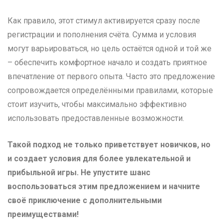
Как правило, этот стимул активируется сразу после
регистрации и пополнения счёта. Сумма и условия
могут варьироваться, но цель остаётся одной и той же
– обеспечить комфортное начало и создать приятное
впечатление от первого опыта. Часто это предложение
сопровождается определёнными правилами, которые
стоит изучить, чтобы максимально эффективно
использовать предоставленные возможности.
Такой подход не только приветствует новичков, но
и создает условия для более увлекательной и
прибыльной игры. Не упустите шанс
воспользоваться этим предложением и начните
своё приключение с дополнительными
преимуществами!