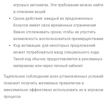
игровых автоматах. Эти требования можно найти
в описании акций.
Сроки действия: каждый из предложенных
бонусов имеет свои временные ограничения.
Важно отслеживать сроки, чтобы не упустить
возможность воспользоваться преимуществами.
Код активации: для некоторых предложений
может потребоваться ввод специального кода.
Такой код обычно предоставляется в рекламных
материалах или через личный кабинет.
Тщательное соблюдение всех установленных условий
поможет получить желаемые привилегии и
максимально эффективно использовать их в игровом
процессе.