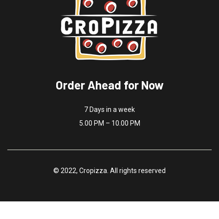
Order Ahead for Now
7 Days in a week
5.00 PM – 10.00 PM
© 2022, Cropizza. All rights reserved