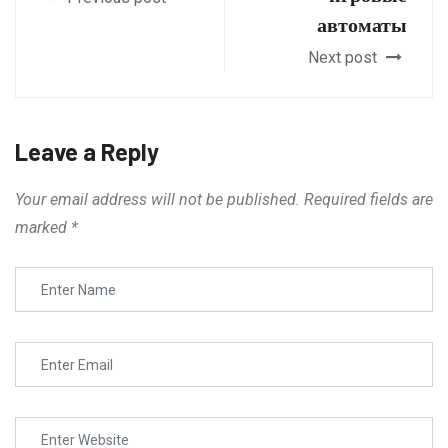
автоматы
Next post
Leave a Reply
Your email address will not be published.
Required fields are
marked
*