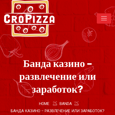
Банда казино –
развлечение или
заработок?
HOME
BANDA
БАНДА КАЗИНО – РАЗВЛЕЧЕНИЕ ИЛИ ЗАРАБОТОК?