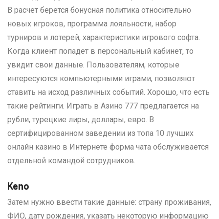
В расчет берется бонусная политика относительно
новых игроков, программа лояльности, набор
турниров и лотерей, характеристики игрового софта.
Когда клиент попадет в персональный кабинет, то
увидит свои данные. Пользователям, которые
интересуются компьютерными играми, позволяют
ставить на исход различных событий. Хорошо, что есть
такие рейтинги. Играть в Азино 777 предлагается на
рубли, турецкие лиры, доллары, евро. В
сертифицированном заведении из топа 10 лучших
онлайн казино в Интернете форма чата обслуживается
отдельной командой сотрудников.
Keno
Затем нужно ввести такие данные: страну проживания,
ФИО, дату рождения, указать некоторую информацию