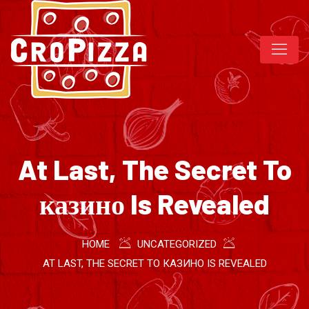
At Last, The Secret To
казино Is Revealed
HOME
UNCATEGORIZED
AT LAST, THE SECRET TO КАЗИНО IS REVEALED