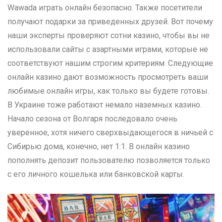
Wawada игpать онлайн безопасно. Также посетители
получают подарки за приведенных друзей. Вот почему
наши эксперты проверяют сотни казино, чтобы вы не
использовали сайты с азартными играми, которые не
соответствуют нашим строгим критериям. Следующие
онлайн казино дают возможность просмотреть ваши
любимые онлайн игры, как только вы будете готовы.
В Украине тоже работают немало наземных казино.
Начало сезона от Волгаря последовало очень
уверенное, хотя ничего сверхвыдающегося в ничьей с
Сибирью дома, конечно, нет 1:1. В онлайн казино
пополнять депозит пользователю позволяется только
с его личного кошелька или банковской карты.