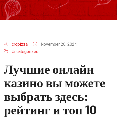
cropizza
November 28, 2024
Uncategorized
Лучшие онлайн
казино вы можете
выбрать здесь:
рейтинг и топ 10