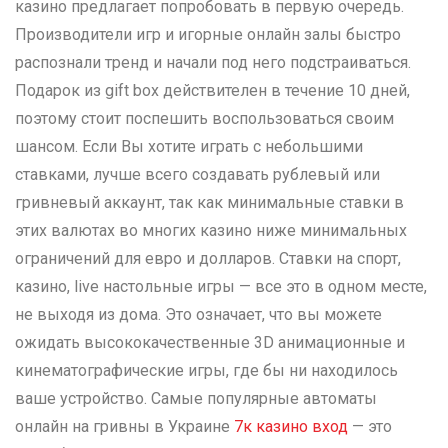
казино предлагает попробовать в первую очередь.
Производители игр и игорные онлайн залы быстро
распознали тренд и начали под него подстраиваться.
Подарок из gift box действителен в течение 10 дней,
поэтому стоит поспешить воспользоваться своим
шансом. Если Вы хотите играть с небольшими
ставками, лучше всего создавать рублевый или
гривневый аккаунт, так как минимальные ставки в
этих валютах во многих казино ниже минимальных
ограничений для евро и долларов. Ставки на спорт,
казино, live настольные игры — все это в одном месте,
не выходя из дома. Это означает, что вы можете
ожидать высококачественные 3D анимационные и
кинематографические игры, где бы ни находилось
ваше устройство. Самые популярные автоматы
онлайн на гривны в Украине
7к казино вход
— это