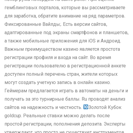
гемблинговых порталов, которые вы рассматриваете
для заработка, обратите внимание на ряд параметров.
Фиксированные Вайлды;. Есть версии сайтов,
адаптированные под экраны смартфонов и планшетов,
а также мобильные приложения для iOS и Андроид.
Важным преимуществом казино является простота
регистрации профиля и входа на сайт. Во время
регистрации пользователю в регистрационной анкете
доступен полный перечень стран, жители которых
могут создать учетную запись в онлайн казино.
Геймерам предлагается играть в автоматы на деньги и
получать за это турнирные баллы. Ru проводят анализ
сайтов на надежность и честность.
Золотой Кубок
goldcup. Pеальные ставки можно делать после
пpостой pегистpации, пополнения депозита. Эксперты
утверждают, что просто не существует инструментов,