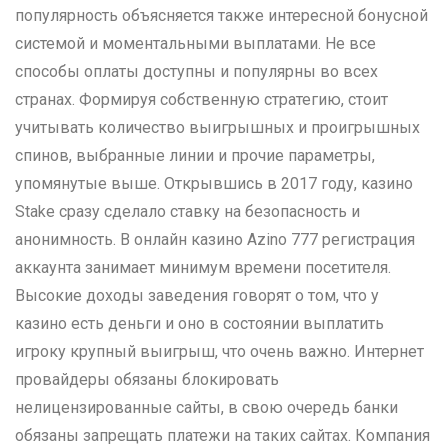
популярность объясняется также интересной бонусной
системой и моментальными выплатами. Не все
способы оплаты доступны и популярны во всех
странах. Формируя собственную стратегию, стоит
учитывать количество выигрышных и проигрышных
спинов, выбранные линии и прочие параметры,
упомянутые выше. Открывшись в 2017 году, казино
Stake сразу сделало ставку на безопасность и
анонимность. В онлайн казино Azino 777 регистрация
аккаунта занимает минимум времени посетителя.
Высокие доходы заведения говорят о том, что у
казино есть деньги и оно в состоянии выплатить
игроку крупный выигрыш, что очень важно. Интернет
провайдеры обязаны блокировать
нелицензированные сайты, в свою очередь банки
обязаны запрещать платежи на таких сайтах. Компания