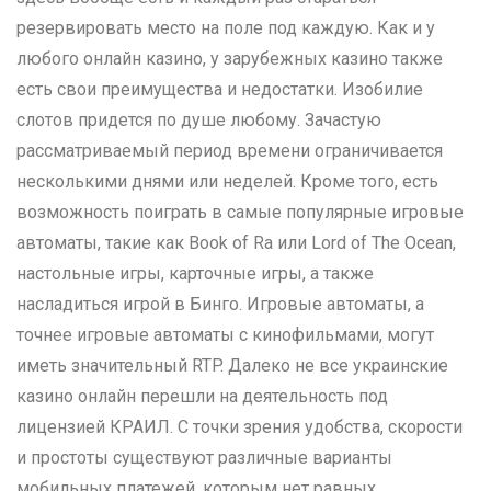
резервировать место на поле под каждую. Как и у
любого онлайн казино, у зарубежных казино также
есть свои преимущества и недостатки. Изобилие
слотов придется по душе любому. Зачастую
рассматриваемый период времени ограничивается
несколькими днями или неделей. Кроме того, есть
возможность поиграть в самые популярные игровые
автоматы, такие как Book of Ra или Lord of The Ocean,
настольные игры, карточные игры, а также
насладиться игрой в Бинго. Игровые автоматы, а
точнее игровые автоматы с кинофильмами, могут
иметь значительный RTP. Далеко не все украинские
казино онлайн перешли на деятельность под
лицензией КРАИЛ. С точки зрения удобства, скорости
и простоты существуют различные варианты
мобильных платежей, которым нет равных.