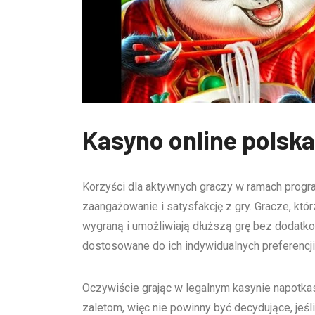
Kasyno online polska
Korzyści dla aktywnych graczy w ramach progra
zaangażowanie i satysfakcję z gry. Gracze, któ
wygraną i umożliwiają dłuższą grę bez dodat
dostosowane do ich indywidualnych preferencji,
Oczywiście grając w legalnym kasynie napotka
zaletom, więc nie powinny być decydujące, jeśl