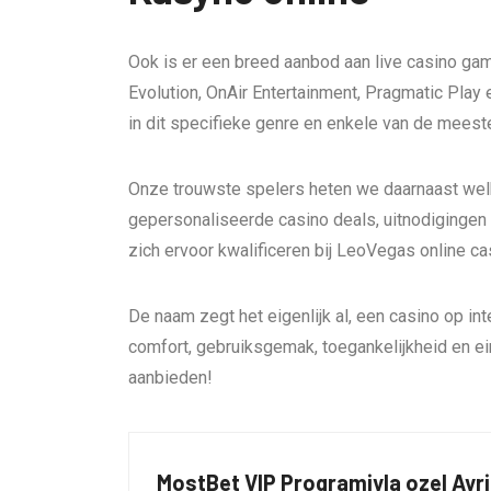
Ook is er een breed aanbod aan live casino ga
Evolution, OnAir Entertainment, Pragmatic Play
in dit specifieke genre en enkele van de meest
Onze trouwste spelers heten we daarnaast welkom
gepersonaliseerde casino deals, uitnodigingen 
zich ervoor kwalificeren bij LeoVegas online c
De naam zegt het eigenlijk al, een casino op in
comfort, gebruiksgemak, toegankelijkheid en ei
aanbieden!
MostBet VIP Programiyla ozel Ayri