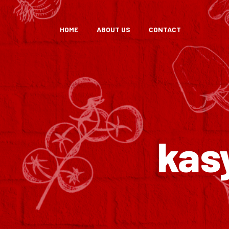
HOME
ABOUT US
CONTACT
kas