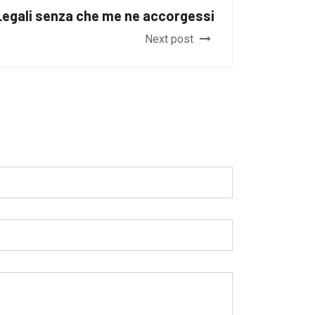
egali senza che me ne accorgessi
Next post