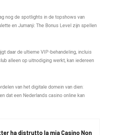
ag nog de spotlights in de topshows van
lette en Jumanji: The Bonus Level zijn spellen
jgt daar de ultieme VIP-behandeling, incluis
ub alleen op uitnodiging werkt, kan iedereen
ordelen van het digitale domein van dien:
len dat een Nederlands casino online kan
tter ha distrutto la mia Casino Non