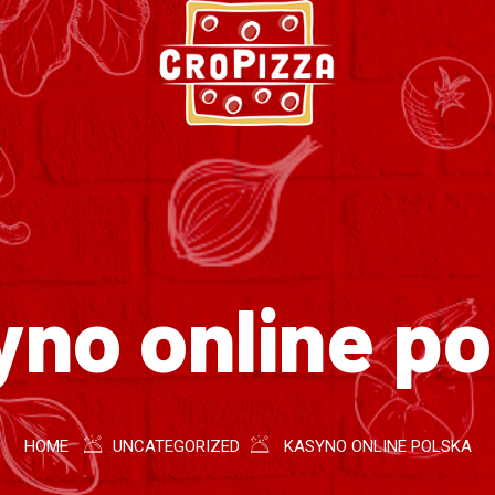
yno online po
HOME
UNCATEGORIZED
KASYNO ONLINE POLSKA