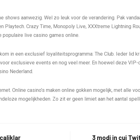
me shows aanwezig. Wel zo leuk voor de verandering. Pak vanda
 en Playtech. Crazy Time, Monopoly Live, XXXtreme Lightning Rou
e populaire live casino games online.
 in een exclusief loyaliteitsprogramma: The Club. Ieder lid kri
voor exclusieve events en nog veel meer. En hoewel deze VIP-cl
asino Nederland.
ternet. Online casino’s maken online gokken mogelijk, met alle vo
ndeloze mogelijkheden. Zo zit er geen limiet aan het aantal spel
caliklar
3 modi in cui Twi