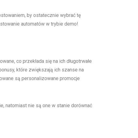
estowaniem, by ostatecznie wybrać tę
testowanie automatów w trybie demo!
wane, co przekłada się na ich długotrwałe
 bonusy, które zwiększają ich szanse na
rowane są personalizowane promocje
e, natomiast nie są one w stanie dorównać