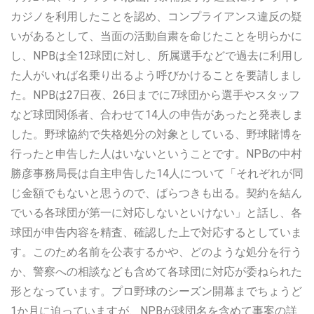
カジノを利用したことを認め、コンプライアンス違反の疑
いがあるとして、当面の活動自粛を命じたことを明らかに
し、NPBは全12球団に対し、所属選手などで過去に利用し
た人がいれば名乗り出るよう呼びかけることを要請しまし
た。NPBは27日夜、26日までに7球団から選手やスタッフ
など球団関係者、合わせて14人の申告があったと発表しま
した。野球協約で失格処分の対象としている、野球賭博を
行ったと申告した人はいないということです。NPBの中村
勝彦事務局長は自主申告した14人について「それぞれが同
じ金額でもないと思うので、ばらつきも出る。契約を結ん
でいる各球団が第一に対応しないといけない」と話し、各
球団が申告内容を精査、確認した上で対応するとしていま
す。このため名前を公表するかや、どのような処分を行う
か、警察への相談なども含めて各球団に対応が委ねられた
形となっています。プロ野球のシーズン開幕までちょうど
1か月に迫っていますが、NPBが球団名を含めて事案の詳