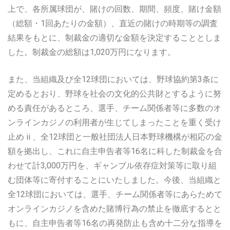
上で、各所属球団が、賭けの回数、期間、頻度、賭け金額
（総額・1回あたりの金額）、直近の賭けの時期等の調査
結果をもとに、制裁金の適切な金額を決定することとしま
した。制裁金の総額は1,020万円になります。
また、当組織及び全12球団においては、野球協約第3条に
定めるとおり、野球を社会の文化的公共財とするように努
める責任があるところ、選手、チーム関係者等に多数のオ
ンラインカジノの利用者が生じてしまったことを重く受け
止め ii 、全12球団と一般社団法人日本野球機構が相応の金
額を拠出し、これに自主申告者等16名に科した制裁金を合
わせて計3,000万円を、ギャンブル依存症対策等に取り組
む団体等に寄付することにいたしました。今後、当組織と
全12球団においては、選手、チーム関係者等にあらためて
オンラインカジノを含めた賭博行為の禁止を徹底するとと
もに、自主申告者等16名の再発防止も含め十二分な指導を