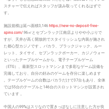
スチャーで伝えればスタッフが汲み取ってくれるはずで
す。
施設規模は延べ面積3,146
https://new-no-deposit-free-
spins.com/
.96㎡とセブンラック江南店よりやや小ぶりで
すが、天井が高く開放的でスタイリッシュな内装が施され
た都心型カジノです 。バカラ、ブラックジャック、ルー
レット、タイサイ、セブンラックポーカー、カジノウォー
といったテーブルゲームから、電子テーブルゲーム
（ETG）、最新型スロットマシンまで多彩なゲーム設備を
完備しており、自分の好みのゲームを存分に楽しめます
。テーブルゲームの台数はバカラだけで37台もあり、全体
では55台のテーブルと146台のスロットマシンが設置され
ています 。
中国人の99%はスリなので置きっぽなしに注意した方が良