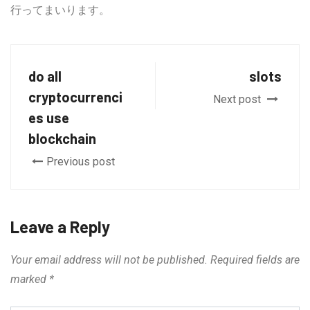
行ってまいります。
do all
slots
cryptocurrenci
Next post
es use
blockchain
Previous post
Leave a Reply
Your email address will not be published.
Required fields are
marked
*