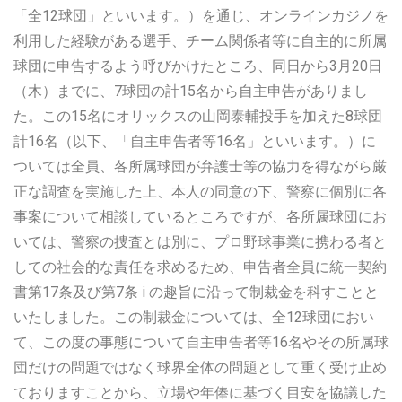
「全12球団」といいます。）を通じ、オンラインカジノを
利用した経験がある選手、チーム関係者等に自主的に所属
球団に申告するよう呼びかけたところ、同日から3月20日
（木）までに、7球団の計15名から自主申告がありまし
た。この15名にオリックスの山岡泰輔投手を加えた8球団
計16名（以下、「自主申告者等16名」といいます。）に
ついては全員、各所属球団が弁護士等の協力を得ながら厳
正な調査を実施した上、本人の同意の下、警察に個別に各
事案について相談しているところですが、各所属球団にお
いては、警察の捜査とは別に、プロ野球事業に携わる者と
しての社会的な責任を求めるため、申告者全員に統一契約
書第17条及び第7条 i の趣旨に沿って制裁金を科すことと
いたしました。この制裁金については、全12球団におい
て、この度の事態について自主申告者等16名やその所属球
団だけの問題ではなく球界全体の問題として重く受け止め
ておりますことから、立場や年俸に基づく目安を協議した