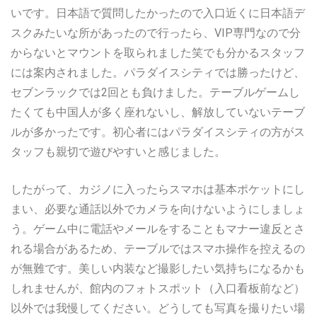
いです。日本語で質問したかったので入口近くに日本語デ
スクみたいな所があったので行ったら、VIP専門なので分
からないとマウントを取られました笑でも分かるスタッフ
には案内されました。パラダイスシティでは勝ったけど、
セブンラックでは2回とも負けました。テーブルゲームし
たくても中国人が多く座れないし、解放していないテーブ
ルが多かったです。初心者にはパラダイスシティの方がス
タッフも親切で遊びやすいと感じました。
したがって、カジノに入ったらスマホは基本ポケットにし
まい、必要な通話以外でカメラを向けないようにしましょ
う。ゲーム中に電話やメールをすることもマナー違反とさ
れる場合があるため、テーブルではスマホ操作を控えるの
が無難です。美しい内装など撮影したい気持ちになるかも
しれませんが、館内のフォトスポット（入口看板前など）
以外では我慢してください。どうしても写真を撮りたい場