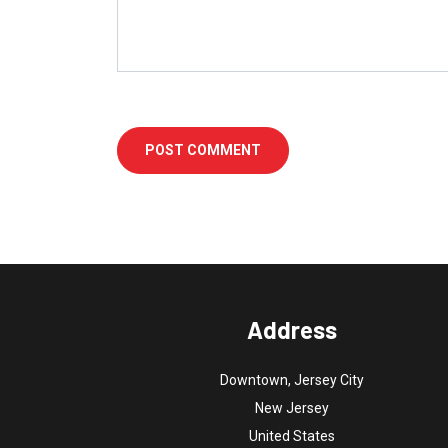
Address
Downtown, Jersey City
New Jersey
United States