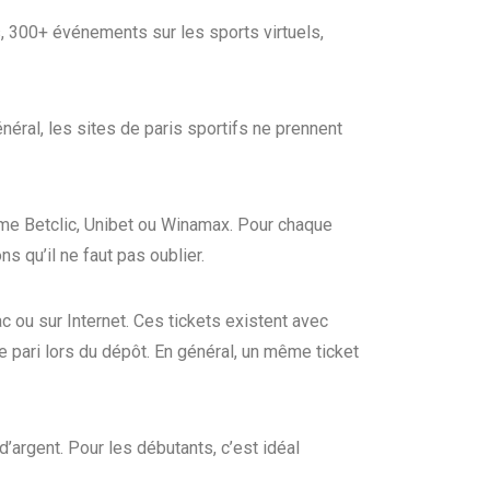
, 300+ événements sur les sports virtuels,
néral, les sites de paris sportifs ne prennent
mme Betclic, Unibet ou Winamax. Pour chaque
 qu’il ne faut pas oublier.
ou sur Internet. Ces tickets existent avec
e pari lors du dépôt. En général, un même ticket
d’argent. Pour les débutants, c’est idéal