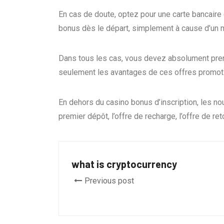
En cas de doute, optez pour une carte bancaire 
bonus dès le départ, simplement à cause d’un 
Dans tous les cas, vous devez absolument prend
seulement les avantages de ces offres promoti
En dehors du casino bonus d’inscription, les nou
premier dépôt, l’offre de recharge, l’offre de ret
what is cryptocurrency
Previous post