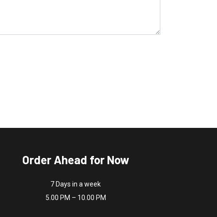
Order Ahead for Now
7 Days in a week
5.00 PM – 10.00 PM