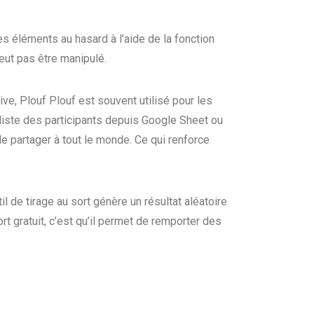
es éléments au hasard à l’aide de la fonction
eut pas être manipulé.
tive, Plouf Plouf est souvent utilisé pour les
liste des participants depuis Google Sheet ou
 le partager à tout le monde. Ce qui renforce
util de tirage au sort génère un résultat aléatoire
rt gratuit, c’est qu’il permet de remporter des