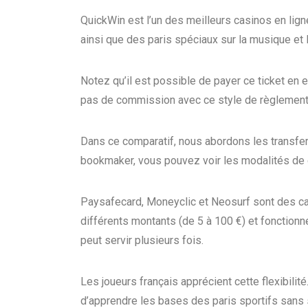
QuickWin est l’un des meilleurs casinos en lig
ainsi que des paris spéciaux sur la musique et l
Notez qu’il est possible de payer ce ticket en 
pas de commission avec ce style de règlement, 
Dans ce comparatif, nous abordons les transfer
bookmaker, vous pouvez voir les modalités de dé
Paysafecard, Moneyclic et Neosurf sont des ca
différents montants (de 5 à 100 €) et fonctionn
peut servir plusieurs fois.
Les joueurs français apprécient cette flexibilit
d’apprendre les bases des paris sportifs sans s