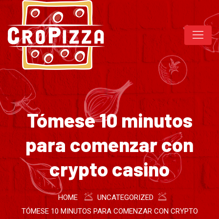
Tómese 10 minutos
para comenzar con
crypto casino
HOME
UNCATEGORIZED
TÓMESE 10 MINUTOS PARA COMENZAR CON CRYPTO