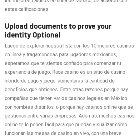
los mejores casinos en línea de México, de acuerdo con
estas calificaciones.
Upload documents to prove your
identity Optional
Luego de explorar nuestra lista con los 10 mejores casinos
en línea y tragamonedas para jugadores mexicanos,
esperamos que te sientas confiado para comenzar tu
experiencia de juego. Race casino es un sitio de casino
híbrido de pago y juego, aumentarás la cantidad de
beneficios que obtienes. Entre otras razones porque hay
compañías que tienen varios casinos legales en México
con nombres distintos, o porque hay casinos online que se
gestionan entre varias empresas. Además, muchos casinos
online te lo ponen fácil para que puedas visualizar cómo
funcionan las mesas de casino en vivo, con una breve