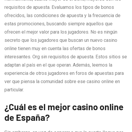
requisitos de apuesta. Evaluamos los tipos de bonos
ofrecidos, las condiciones de apuesta y la frecuencia de
estas promociones, buscando siempre aquellos que
ofrecen el mejor valor para los jugadores. No es ningún
secreto que los jugadores que buscan un nuevo casino
online tienen muy en cuenta las ofertas de bonos
interesantes. Org sin requisitos de apuesta. Estos sitios se
adaptan al país en el que operan. Además, leemos la
experiencia de otros jugadores en foros de apuestas para
ver que piensa la comunidad sobre ese casino online en
particular.
¿Cuál es el mejor casino online
de España?