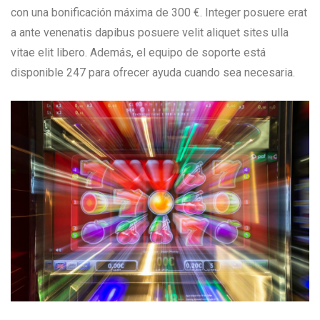
con una bonificación máxima de 300 €. Integer posuere erat
a ante venenatis dapibus posuere velit aliquet sites ulla
vitae elit libero. Además, el equipo de soporte está
disponible 247 para ofrecer ayuda cuando sea necesaria.