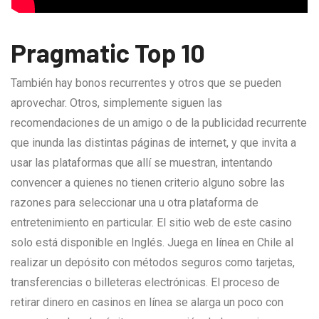
Pragmatic Top 10
También hay bonos recurrentes y otros que se pueden
aprovechar. Otros, simplemente siguen las
recomendaciones de un amigo o de la publicidad recurrente
que inunda las distintas páginas de internet, y que invita a
usar las plataformas que allí se muestran, intentando
convencer a quienes no tienen criterio alguno sobre las
razones para seleccionar una u otra plataforma de
entretenimiento en particular. El sitio web de este casino
solo está disponible en Inglés. Juega en línea en Chile al
realizar un depósito con métodos seguros como tarjetas,
transferencias o billeteras electrónicas. El proceso de
retirar dinero en casinos en línea se alarga un poco con