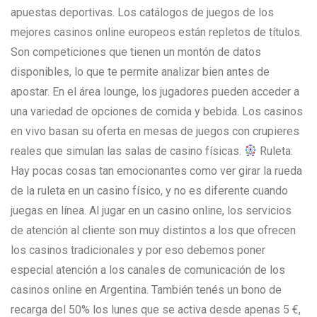
apuestas deportivas. Los catálogos de juegos de los
mejores casinos online europeos están repletos de títulos.
Son competiciones que tienen un montón de datos
disponibles, lo que te permite analizar bien antes de
apostar. En el área lounge, los jugadores pueden acceder a
una variedad de opciones de comida y bebida. Los casinos
en vivo basan su oferta en mesas de juegos con crupieres
reales que simulan las salas de casino físicas.
Ruleta:
Hay pocas cosas tan emocionantes como ver girar la rueda
de la ruleta en un casino físico, y no es diferente cuando
juegas en línea. Al jugar en un casino online, los servicios
de atención al cliente son muy distintos a los que ofrecen
los casinos tradicionales y por eso debemos poner
especial atención a los canales de comunicación de los
casinos online en Argentina. También tenés un bono de
recarga del 50% los lunes que se activa desde apenas 5 €,