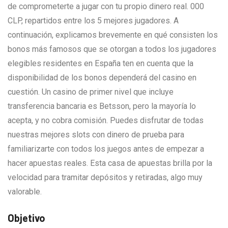
de comprometerte a jugar con tu propio dinero real. 000
CLP, repartidos entre los 5 mejores jugadores. A
continuación, explicamos brevemente en qué consisten los
bonos más famosos que se otorgan a todos los jugadores
elegibles residentes en España ten en cuenta que la
disponibilidad de los bonos dependerá del casino en
cuestión. Un casino de primer nivel que incluye
transferencia bancaria es Betsson, pero la mayoría lo
acepta, y no cobra comisión. Puedes disfrutar de todas
nuestras mejores slots con dinero de prueba para
familiarizarte con todos los juegos antes de empezar a
hacer apuestas reales. Esta casa de apuestas brilla por la
velocidad para tramitar depósitos y retiradas, algo muy
valorable.
Objetivo