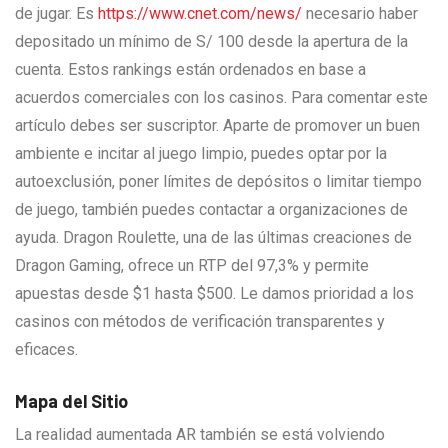
de jugar. Es
https://www.cnet.com/news/
necesario haber
depositado un mínimo de S/ 100 desde la apertura de la
cuenta. Estos rankings están ordenados en base a
acuerdos comerciales con los casinos. Para comentar este
artículo debes ser suscriptor. Aparte de promover un buen
ambiente e incitar al juego limpio, puedes optar por la
autoexclusión, poner límites de depósitos o limitar tiempo
de juego, también puedes contactar a organizaciones de
ayuda. Dragon Roulette, una de las últimas creaciones de
Dragon Gaming, ofrece un RTP del 97,3% y permite
apuestas desde $1 hasta $500. Le damos prioridad a los
casinos con métodos de verificación transparentes y
eficaces.
Mapa del Sitio
La realidad aumentada AR también se está volviendo