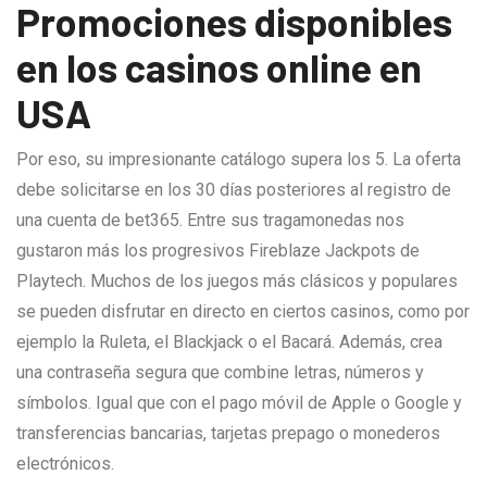
Promociones disponibles
en los casinos online en
USA
Por eso, su impresionante catálogo supera los 5. La oferta
debe solicitarse en los 30 días posteriores al registro de
una cuenta de bet365. Entre sus tragamonedas nos
gustaron más los progresivos Fireblaze Jackpots de
Playtech. Muchos de los juegos más clásicos y populares
se pueden disfrutar en directo en ciertos casinos, como por
ejemplo la Ruleta, el Blackjack o el Bacará. Además, crea
una contraseña segura que combine letras, números y
símbolos. Igual que con el pago móvil de Apple o Google y
transferencias bancarias, tarjetas prepago o monederos
electrónicos.