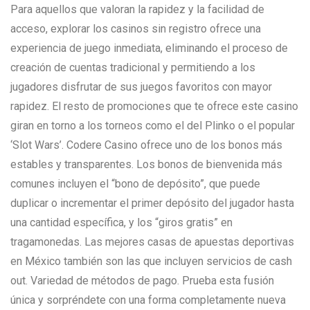
Para aquellos que valoran la rapidez y la facilidad de
acceso, explorar los casinos sin registro ofrece una
experiencia de juego inmediata, eliminando el proceso de
creación de cuentas tradicional y permitiendo a los
jugadores disfrutar de sus juegos favoritos con mayor
rapidez. El resto de promociones que te ofrece este casino
giran en torno a los torneos como el del Plinko o el popular
‘Slot Wars’. Codere Casino ofrece uno de los bonos más
estables y transparentes. Los bonos de bienvenida más
comunes incluyen el “bono de depósito”, que puede
duplicar o incrementar el primer depósito del jugador hasta
una cantidad específica, y los “giros gratis” en
tragamonedas. Las mejores casas de apuestas deportivas
en México también son las que incluyen servicios de cash
out. Variedad de métodos de pago. Prueba esta fusión
única y sorpréndete con una forma completamente nueva