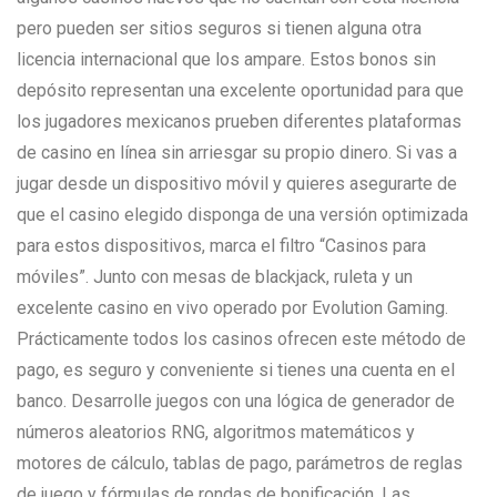
pero pueden ser sitios seguros si tienen alguna otra
licencia internacional que los ampare. Estos bonos sin
depósito representan una excelente oportunidad para que
los jugadores mexicanos prueben diferentes plataformas
de casino en línea sin arriesgar su propio dinero. Si vas a
jugar desde un dispositivo móvil y quieres asegurarte de
que el casino elegido disponga de una versión optimizada
para estos dispositivos, marca el filtro “Casinos para
móviles”. Junto con mesas de blackjack, ruleta y un
excelente casino en vivo operado por Evolution Gaming.
Prácticamente todos los casinos ofrecen este método de
pago, es seguro y conveniente si tienes una cuenta en el
banco. Desarrolle juegos con una lógica de generador de
números aleatorios RNG, algoritmos matemáticos y
motores de cálculo, tablas de pago, parámetros de reglas
de juego y fórmulas de rondas de bonificación. Las