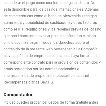
considerar el juego como una forma de ganar dinero. No
está disponible para los casinos internacionales. Además
de características como el bono de bienvenida, recargas
semanales y posibilidad de cashback hay otros factores
como el RTP, regulaciones y las reseñas previas del casino
que son importantes evaluar para identificar los casinos
online que más pagan. Todos los derechos sobre el
contenido de la presente web pertenecen a La Compañía
salvo aquéllos de empresas con las que haya firmado el
correspondiente contrato para la provisión de contenidos y
están protegidos por las normas nacionales e
internacionales de propiedad intelectual e industrial.
Recompensas diarias GRATIS.
Conquistador
Incluso puedes probar los juegos de forma gratuita antes