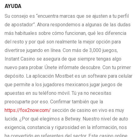
AYUDA
Su consejo es “encuentra marcas que se ajusten a tu perfil
de apostador”. Ahora respondemos a algunas de las dudas
más habituales sobre cómo funcionan, qué les diferencia
del resto y por qué son realmente la mejor opción para
divertirse jugando en línea. Con más de 3,000 juegos,
Instant Casino se asegura de que siempre tengas algo
nuevo para probar. Únete infórmate descubre. Con tu primer
depósito. La aplicación Mostbet es un software para celular
que permite a los jugadores mexicanos jugar juegos de
apuestas en su teléfono móvil. Tú ya no necesitas
preocuparte por eso. Confirmar también que la
https://fox2now.com/
sección de casino en vivo es muy
lucida. ¿Por qué elegimos a Betway. Nuestro nivel de auto
exigencia, constancia y rigurosidad en la información, nos
ha convertido en referentes del sector. Este casino online