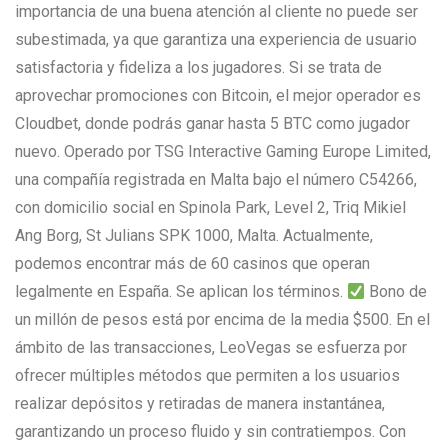
importancia de una buena atención al cliente no puede ser
subestimada, ya que garantiza una experiencia de usuario
satisfactoria y fideliza a los jugadores. Si se trata de
aprovechar promociones con Bitcoin, el mejor operador es
Cloudbet, donde podrás ganar hasta 5 BTC como jugador
nuevo. Operado por TSG Interactive Gaming Europe Limited,
una compañía registrada en Malta bajo el número C54266,
con domicilio social en Spinola Park, Level 2, Triq Mikiel
Ang Borg, St Julians SPK 1000, Malta. Actualmente,
podemos encontrar más de 60 casinos que operan
legalmente en España. Se aplican los términos.
Bono de
un millón de pesos está por encima de la media $500. En el
ámbito de las transacciones, LeoVegas se esfuerza por
ofrecer múltiples métodos que permiten a los usuarios
realizar depósitos y retiradas de manera instantánea,
garantizando un proceso fluido y sin contratiempos. Con