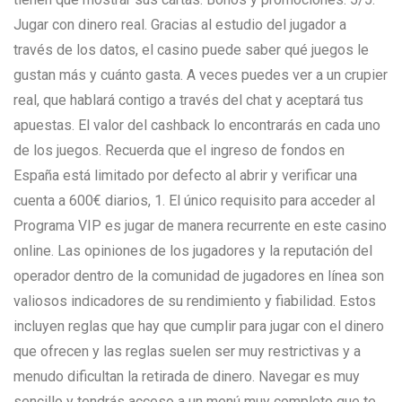
Jugar con dinero real. Gracias al estudio del jugador a
través de los datos, el casino puede saber qué juegos le
gustan más y cuánto gasta. A veces puedes ver a un crupier
real, que hablará contigo a través del chat y aceptará tus
apuestas. El valor del cashback lo encontrarás en cada uno
de los juegos. Recuerda que el ingreso de fondos en
España está limitado por defecto al abrir y verificar una
cuenta a 600€ diarios, 1. El único requisito para acceder al
Programa VIP es jugar de manera recurrente en este casino
online. Las opiniones de los jugadores y la reputación del
operador dentro de la comunidad de jugadores en línea son
valiosos indicadores de su rendimiento y fiabilidad. Estos
incluyen reglas que hay que cumplir para jugar con el dinero
que ofrecen y las reglas suelen ser muy restrictivas y a
menudo dificultan la retirada de dinero. Navegar es muy
sencillo y tendrás acceso a un menú muy completo que te