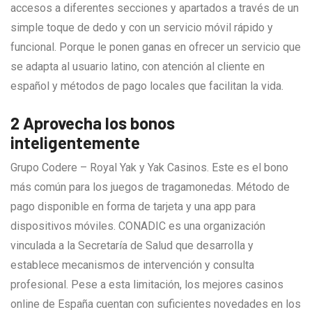
accesos a diferentes secciones y apartados a través de un
simple toque de dedo y con un servicio móvil rápido y
funcional. Porque le ponen ganas en ofrecer un servicio que
se adapta al usuario latino, con atención al cliente en
español y métodos de pago locales que facilitan la vida.
2 Aprovecha los bonos
inteligentemente
Grupo Codere – Royal Yak y Yak Casinos. Este es el bono
más común para los juegos de tragamonedas. Método de
pago disponible en forma de tarjeta y una app para
dispositivos móviles. CONADIC es una organización
vinculada a la Secretaría de Salud que desarrolla y
establece mecanismos de intervención y consulta
profesional. Pese a esta limitación, los mejores casinos
online de España cuentan con suficientes novedades en los