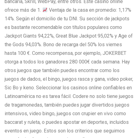
bancaria, Skrill, WebPay, entre otros. Este casino online
ofrece más de 1.
Ventaja de la casa en promedio: 1,17%
14%. Según el domicilio de tu DNI. Su sección de jackpots
es bastante recomendable con títulos populares como
Jackpot Giants 94,22%, Great Blue Jackpot 95,02% y Age of
the Gods 94,03%. Bono de recarga del 50% los viernes
hasta 100 €. Como recompensa, por ejemplo, JOKERBET
otorga a todos los ganadores 280 000€ cada semana. Hay
otros juegos que también puedes encontrar como los
juegos de dados, el bingo, juegos rasca y gana, video poker,
Sic Bo y keno. Seleccionar los casinos online confiables en
Latinoamérica no es tarea fácil. Codere no solo tiene juegos
de tragamonedas, también puedes jugar divertidos juegos
intensivos, video bingo, juegos con crupier en vivo como
baccarat y ruleta, o puedes apostar en deportes, incluidos
eventos en juego. Estos son los criterios que seguimos