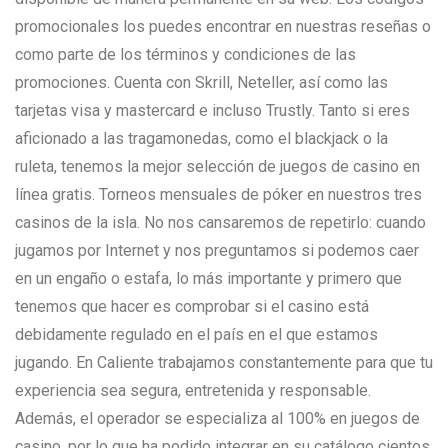
promocionales los puedes encontrar en nuestras reseñas o
como parte de los términos y condiciones de las
promociones. Cuenta con Skrill, Neteller, así como las
tarjetas visa y mastercard e incluso Trustly. Tanto si eres
aficionado a las tragamonedas, como el blackjack o la
ruleta, tenemos la mejor selección de juegos de casino en
línea gratis. Torneos mensuales de póker en nuestros tres
casinos de la isla. No nos cansaremos de repetirlo: cuando
jugamos por Internet y nos preguntamos si podemos caer
en un engaño o estafa, lo más importante y primero que
tenemos que hacer es comprobar si el casino está
debidamente regulado en el país en el que estamos
jugando. En Caliente trabajamos constantemente para que tu
experiencia sea segura, entretenida y responsable.
Además, el operador se especializa al 100% en juegos de
casino, por lo que ha podido integrar en su catálogo cientos