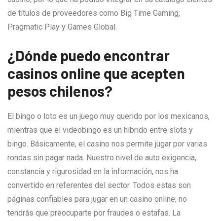
de títulos de proveedores como Big Time Gaming,
Pragmatic Play y Games Global.
¿Dónde puedo encontrar
casinos online que acepten
pesos chilenos?
El bingo o loto es un juego muy querido por los mexicanos,
mientras que el videobingo es un híbrido entre slots y
bingo. Básicamente, el casino nos permite jugar por varias
rondas sin pagar nada. Nuestro nivel de auto exigencia,
constancia y rigurosidad en la información, nos ha
convertido en referentes del sector. Todos estas son
páginas confiables para jugar en un casino online; no
tendrás que preocuparte por fraudes o estafas. La