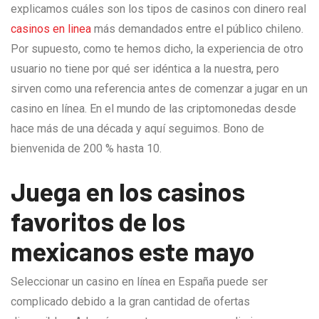
explicamos cuáles son los tipos de casinos con dinero real
casinos en linea
más demandados entre el público chileno.
Por supuesto, como te hemos dicho, la experiencia de otro
usuario no tiene por qué ser idéntica a la nuestra, pero
sirven como una referencia antes de comenzar a jugar en un
casino en línea. En el mundo de las criptomonedas desde
hace más de una década y aquí seguimos. Bono de
bienvenida de 200 % hasta 10.
Juega en los casinos
favoritos de los
mexicanos este mayo
Seleccionar un casino en línea en España puede ser
complicado debido a la gran cantidad de ofertas