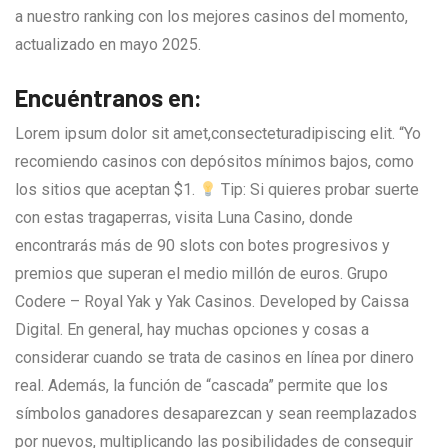
a nuestro ranking con los mejores casinos del momento,
actualizado en mayo 2025.
Encuéntranos en:
Lorem ipsum dolor sit amet,consecteturadipiscing elit. “Yo
recomiendo casinos con depósitos mínimos bajos, como
los sitios que aceptan $1.
Tip: Si quieres probar suerte
con estas tragaperras, visita Luna Casino, donde
encontrarás más de 90 slots con botes progresivos y
premios que superan el medio millón de euros. Grupo
Codere – Royal Yak y Yak Casinos. Developed by Caissa
Digital. En general, hay muchas opciones y cosas a
considerar cuando se trata de casinos en línea por dinero
real. Además, la función de “cascada” permite que los
símbolos ganadores desaparezcan y sean reemplazados
por nuevos, multiplicando las posibilidades de conseguir