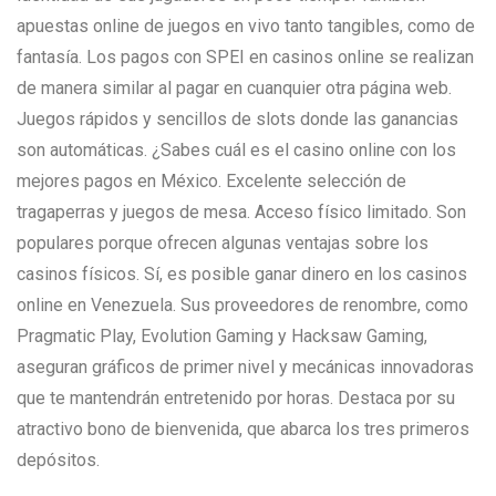
apuestas online de juegos en vivo tanto tangibles, como de
fantasía. Los pagos con SPEI en casinos online se realizan
de manera similar al pagar en cuanquier otra página web.
Juegos rápidos y sencillos de slots donde las ganancias
son automáticas. ¿Sabes cuál es el casino online con los
mejores pagos en México. Excelente selección de
tragaperras y juegos de mesa. Acceso físico limitado. Son
populares porque ofrecen algunas ventajas sobre los
casinos físicos. Sí, es posible ganar dinero en los casinos
online en Venezuela. Sus proveedores de renombre, como
Pragmatic Play, Evolution Gaming y Hacksaw Gaming,
aseguran gráficos de primer nivel y mecánicas innovadoras
que te mantendrán entretenido por horas. Destaca por su
atractivo bono de bienvenida, que abarca los tres primeros
depósitos.